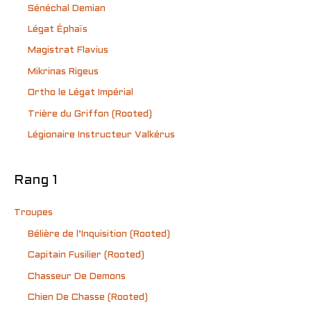
Sénéchal Demian
Légat Éphaïs
Magistrat Flavius
Mikrinas Rigeus
Ortho le Légat Impérial
Trière du Griffon (Rooted)
Légionaire Instructeur Valkérus
Rang 1
Troupes
Bélière de l’Inquisition (Rooted)
Capitain Fusilier (Rooted)
Chasseur De Demons
Chien De Chasse (Rooted)