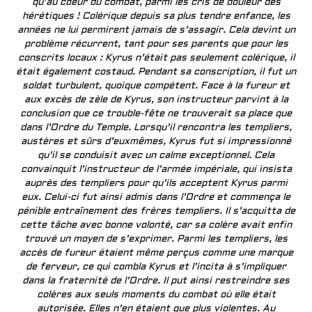
qu’au coeur du combat, parmi les cris de douleur des
hérétiques ! Colérique depuis sa plus tendre enfance, les
années ne lui permirent jamais de s’assagir. Cela devint un
problème récurrent, tant pour ses parents que pour les
conscrits locaux : Kyrus n’était pas seulement colérique, il
était également costaud. Pendant sa conscription, il fut un
soldat turbulent, quoique compétent. Face à la fureur et
aux excès de zèle de Kyrus, son instructeur parvint à la
conclusion que ce trouble-fête ne trouverait sa place que
dans l’Ordre du Temple. Lorsqu’il rencontra les templiers,
austères et sûrs d’euxmêmes, Kyrus fut si impressionné
qu’il se conduisit avec un calme exceptionnel. Cela
convainquit l’instructeur de l’armée impériale, qui insista
auprès des templiers pour qu’ils acceptent Kyrus parmi
eux. Celui-ci fut ainsi admis dans l’Ordre et commença le
pénible entraînement des frères templiers. Il s’acquitta de
cette tâche avec bonne volonté, car sa colère avait enfin
trouvé un moyen de s’exprimer. Parmi les templiers, les
accès de fureur étaient même perçus comme une marque
de ferveur, ce qui combla Kyrus et l’incita à s’impliquer
dans la fraternité de l’Ordre. Il put ainsi restreindre ses
colères aux seuls moments du combat où elle était
autorisée. Elles n’en étaient que plus violentes. Au