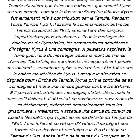
Temple n’avaient que faire des cadavres que semait Kyrus
sur son chemin. Lorsque la danse du Scorpion débuta, Kyrus
fut largement mis à contribution par le Temple. Pendant
toute l’année 1 004, il assura la communication entre les
Temple du Sud et de l’Est, empruntant des canyons
impraticables pour les chevaux. Pour le protéger des
éclaireurs du Syharhalna, les commandeurs décidèrent
d’intégrer Kyrus à une compagnie. À plusieurs reprises, la
furie guerrière du messager causa la mort de frères
d’armes. Toutefois, les survivants ne rapportèrent jamais
ces incidents, conscients qu’ils auraient tous été tués sans
la colère meurtrière de Kyrus. Lorsque la situation se
dégrada pour l’Ordre du Temple, Kyrus prit le contrôle de sa
compagnie et mena une féroce guérilla contre les Syhars.
S’il portait autrefois des messages, c’était désormais la
mort qu’il délivrait. Il détruisit de nombreuses caravanes de
ravitaillement, exécutant sommairement tous les
prisonniers. Finalement, il attaqua une partie du convoi de
Claudia Nessalith, qui fuyait après sa défaite au Temple de
l’Est. Ainsi informé du retour d’Arkhos, il se joignit aux
forces de ce dernier et participa à la fi n du siège du
Temple du Sud. Après la fi n de la danse du Scorpion et la