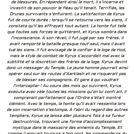
de blessures. En répandant ainsi la mort, il s’incarna et
investit de son pouvoir le fléau qu’il tenait. Terrifiés, les
Drunes survivants s’enfuirent. La satisfaction de Kyrus
fut de courte durée : lorsqu’il se retourna vers les siens, il
constata qu’il les effrayait tout autant. La honte fut telle
que toutes ses forces le quittèrent, et Kyrus sombra dans
l’inconscience. À son réveil, il fut jugé par ses frères. Il
avait remporté la bataille presque tout seul, mais il avait
tué les siens. Il fut envisagé de le confier à la loge de Hod,
mais le style de combat de Kyrus s’accordait mal avec la
subtilité et la discrétion des frères de la loge. Kyrus devint
donc un messager du Temple. Le jeune homme pourrait ainsi
opérer seul sur les routes d’Aarklash et ne risquerait pas
de blesser ses compagnons. Et gare à qui voudrait
l’intercepter ! Au cours des mois qui suivirent, Kyrus
exécuta avec zèle toutes les missions qu’on lui confi ait. Il
comprenait parfaitement que l’Ordre s’était montré
clément. Avec le temps, la honte qu’il avait ressentie lors
de son incarnation s’estompa. À l’abri du regard des autres
templiers, Kyrus se laissa aller plusieurs fois à sa fureur
destructrice, trouvant une forme d’accomplissement
mystique dans le massacre des ennemis du Temple. Et
comme il arrivait toujours à bon port, les commandeurs du