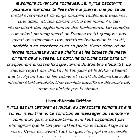
la sombre ouverture rocheuse.
Là, Kyrus découvrit
plusieurs marches taillées dans la pierre, une porte de
métal éventrée et de longs couloirs faiblement éclairés.
Une odeur atroce planait entre ces murs. Au loin
résonnaient des explosions et des hurlements. Un templier
ruisselant de sang sortit de l’ombre et fit quelques pas
avant de s’écrouler. Une créature humanoïde le suivit,
décidée à en terminer avec sa proie. Kyrus décrivit de
larges moulinets avec sa chaîne et les boulets de métal
prirent de la vitesse. La poitrine du clone céda dans un
craquement sinistre lorsque l’arme du Sombre s’abattit.
Le
silence reprit ses droits ; le templier et le Syhar étaient
morts. Kyrus tourna les talons et sortit du laboratoire. Sa
mission était cruciale. Une terrible bataille se déroulait ici,
mais ce n’était pas la sienne.
Livre d’Armée Griffon
Kyrus est un templier atypique, au caractère sombre et à la
fureur meurtrière. La fonction de messager du Temple va
comme un gant à ce solitaire. Il ne faut cependant pas
s’imaginer que le templier affectionne le subterfuge et la
ruse : Kyrus est avant tout un guerrier, qui ne se révèle