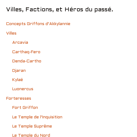
Villes, Factions, et Héros du passé.
Concepts Griffons d’Akkylannie
Villes
Arcavia
Carthaq-Fero
Denda-Cartho
Djaran
Kylaë
Luonercus
Forteresses
Fort Griffon
Le Temple de l’Inquisition
Le Temple Suprême
Le Temple du Nord