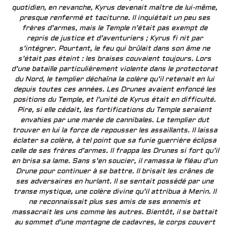
quotidien, en revanche, Kyrus devenait maître de lui-même,
presque renfermé et taciturne. Il inquiétait un peu ses
frères d’armes, mais le Temple n’était pas exempt de
repris de justice et d’aventuriers ; Kyrus fi nit par
s’intégrer. Pourtant, le feu qui brûlait dans son âme ne
s’était pas éteint : les braises couvaient toujours. Lors
d’une bataille particulièrement violente dans le protectorat
du Nord, le templier déchaîna la colère qu’il retenait en lui
depuis toutes ces années. Les Drunes avaient enfoncé les
positions du Temple, et l’unité de Kyrus était en difficulté.
Pire, si elle cédait, les fortifications du Temple seraient
envahies par une marée de cannibales. Le templier dut
trouver en lui la force de repousser les assaillants. Il laissa
éclater sa colère, à tel point que sa furie guerrière éclipsa
celle de ses frères d’armes. Il frappa les Drunes si fort qu’il
en brisa sa lame. Sans s’en soucier, il ramassa le fléau d’un
Drune pour continuer à se battre. Il brisait les crânes de
ses adversaires en hurlant. Il se sentait possédé par une
transe mystique, une colère divine qu’il attribua à Merin. Il
ne reconnaissait plus ses amis de ses ennemis et
massacrait les uns comme les autres. Bientôt, il se battait
au sommet d’une montagne de cadavres, le corps couvert