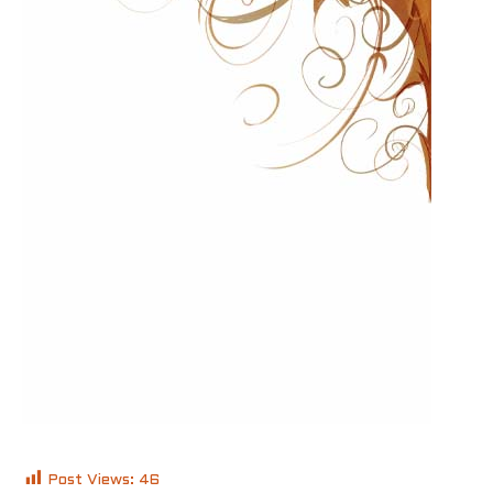
Post Views:
46