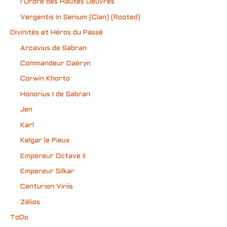
l’Ordre des Hautes Oeuvres
Vergentis In Senium (Clan) (Rooted)
Divinités et Héros du Passé
Arcavius de Sabran
Commandeur Daéryn
Corwin Khorto
Honorius I de Sabran
Jen
Karl
Kelgar le Pieux
Empereur Octave II
Empereur Silkar
Centurion Viriis
Zélios
ToDo