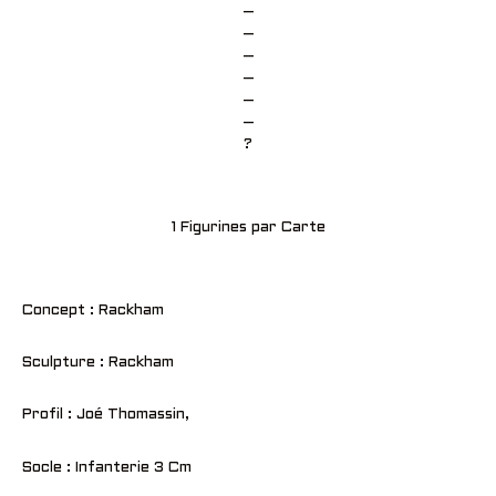
–
–
–
–
–
–
?
1 Figurines par Carte
Concept : Rackham
Sculpture : Rackham
Profil : Joé Thomassin,
Socle : Infanterie 3 Cm