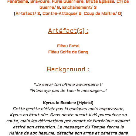
Fanatisme
,
Bravoure
,
Furie Guerrière
,
Brute Épaisse
,
Cri de
Guerre/ 6
,
Enchainement/ 3
(
Artefact/ 2
,
Contre-Attaque/ 2
,
Coup de Maître/ 0
)
Artéfact(s) :
Fléau Fatal
Fléau Soife de Sang
Background :
“Je serai ton ultime adversaire !”
“N’essaye pas de tuer le messager…”
Kyrus le Sombre (Hybrid)
Cette grotte n’était pas là quelques mois auparavant,
Kyrus en était sûr. Sans doute aurait-il dû poursuivre sa
route, mais les détonations provenant de l’intérieur avaient
attiré son attention. Le messager du Temple ferma la
visière de son heaume, détacha son arme et pénétra dans