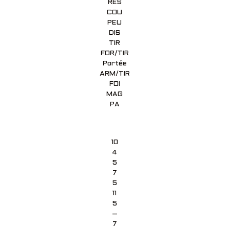
RES
COU
PEU
DIS
TIR
FOR/TIR
Portée
ARM/TIR
FOI
MAG
PA
10
4
5
7
5
11
5
–
7