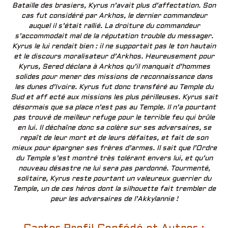
Bataille des brasiers, Kyrus n’avait plus d’affectation. Son
cas fut considéré par Arkhos, le dernier commandeur
auquel il s’était rallié. La droiture du commandeur
s’accommodait mal de la réputation trouble du messager.
Kyrus le lui rendait bien : il ne supportait pas le ton hautain
et le discours moralisateur d’Arkhos. Heureusement pour
Kyrus, Sered déclara à Arkhos qu’il manquait d’hommes
solides pour mener des missions de reconnaissance dans
les dunes d’Ivoire. Kyrus fut donc transféré au Temple du
Sud et aff ecté aux missions les plus périlleuses. Kyrus sait
désormais que sa place n’est pas au Temple. Il n’a pourtant
pas trouvé de meilleur refuge pour le terrible feu qui brûle
en lui. Il déchaîne donc sa colère sur ses adversaires, se
repaît de leur mort et de leurs défaites, et fait de son
mieux pour épargner ses frères d’armes. Il sait que l’Ordre
du Temple s’est montré très tolérant envers lui, et qu’un
nouveau désastre ne lui sera pas pardonné. Tourmenté,
solitaire, Kyrus reste pourtant un valeureux guerrier du
Temple, un de ces héros dont la silhouette fait trembler de
peur les adversaires de l’Akkylannie !