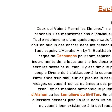
Bac
“Ceux qui Voient Parmi les Ombres” ne s’
prochain. Les manifestations d’individua
Toute recherche d’une quelconque satisfa
doit en aucun cas entrer dans les préoccu
tout espoir. L’Abrahd An Lyfh Scathâch l
règne de
Cernunnos
pourront aspirer à
instruments de la lutte contre les dieux e
sert les desseins du clan. Il y est dit que
peuple Drune doit s’attaquer à la source
l’influence d’un dieu sur ce plan de la réa
visages se vouent corps et âmes à ces pré
trahi, et de manière antinomique jouen
d’Alahan
ou les
templiers du Griffon
. En c
guerriers perdent jusqu’à leur nom. Ils n
et vouent leur existence à la destruct