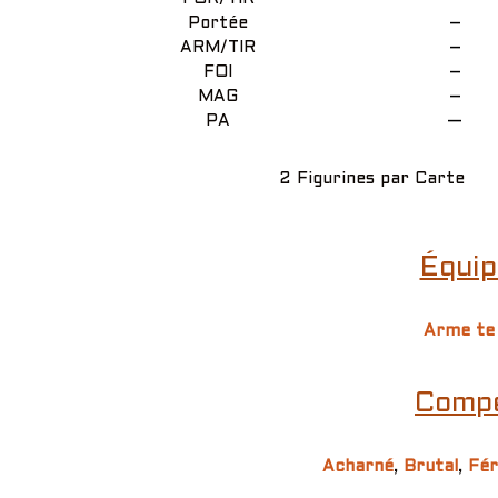
Portée
–
ARM/TIR
–
FOI
–
MAG
–
PA
—
2 Figurines par Carte
Équip
Arme te
Compé
Acharné
,
Brutal
,
Fér