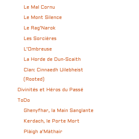
Le Mal Cornu
Le Mont Silence
Le Rag’Narok
Les Sorcières
L’Ombreuse
La Horde de Dun-Scaith
Clan: Cinnaedh Uilebheist
(Rooted)
Divinités et Héros du Passé
ToDo
Ghenyfhar, la Main Sanglante
Kerdach, le Porte Mort
Plàigh a’Màthair