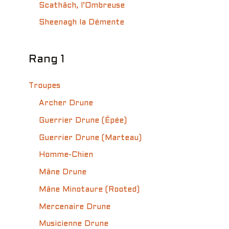
Scathâch, l’Ombreuse
Sheenagh la Démente
Rang 1
Troupes
Archer Drune
Guerrier Drune (Épée)
Guerrier Drune (Marteau)
Homme-Chien
Mâne Drune
Mâne Minotaure (Rooted)
Mercenaire Drune
Musicienne Drune