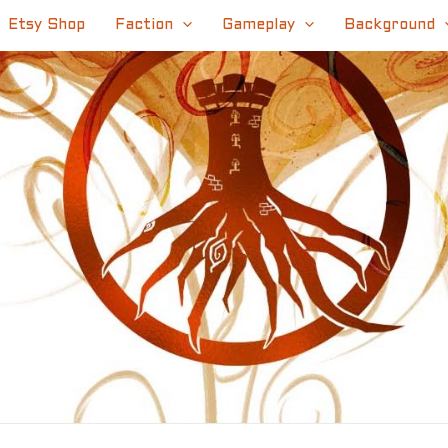
Etsy Shop
Faction
Gameplay
Background