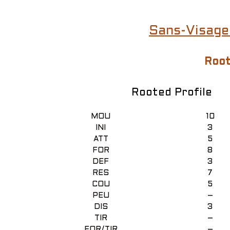
Sans-Visage
Root
Rooted Profile
MOU
10
INI
3
ATT
5
FOR
8
DEF
3
RES
7
COU
5
PEU
–
DIS
3
TIR
–
FOR/TIR
–