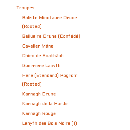
Troupes
Baliste Minotaure Drune
(Rooted)
Belluaire Drune (Confédé)
Cavalier Mâne
Chien de Scathâch
Guerrière Lanyfh
Hère (Étendard) Pogrom
(Rooted)
Karnagh Drune
Karnagh de la Horde
Karnagh Rouge
Lanyfh des Bois Noirs (1)