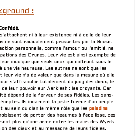
kground :
Confédé.
attachent ni à leur existence ni à celle de leur
lisme sont radicalement proscrites par la Gnose.
ction personnelle, comme l’amour ou l’amitié, ne
pations des Drunes. Leur vie est ainsi exempte de
eur inculque que seuls ceux qui naîtront sous le
 une vie heureuse. Les autres ne sont que les
t leur vie n’a de valeur que dans la mesure où elle
 pour s’affranchir totalement du joug des dieux, le
 de leur pouvoir sur Aarklash : les croyants. Car
lité dépend de la ferveur de ses fidèles. Les sans-
ceptes. Ils incarnent la juste fureur d’un peuple
t au sein du clan le même rôle que les
paladins
hoisissant de porter des heaumes à face lisse, ces
e sont plus qu’une arme entre les mains des Wyrds
ion des dieux et au massacre de leurs fidèles.