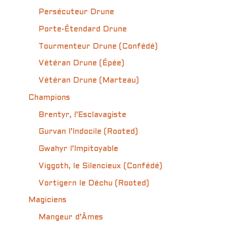
Persécuteur Drune
Porte-Étendard Drune
Tourmenteur Drune (Confédé)
Vétéran Drune (Épée)
Vétéran Drune (Marteau)
Champions
Brentyr, l’Esclavagiste
Gurvan l’Indocile (Rooted)
Gwahyr l’Impitoyable
Viggoth, le Silencieux (Confédé)
Vortigern le Déchu (Rooted)
Magiciens
Mangeur d’Âmes