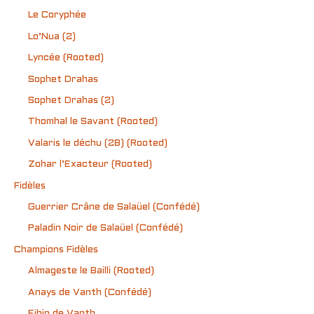
Le Coryphée
Lo’Nua (2)
Lyncée (Rooted)
Sophet Drahas
Sophet Drahas (2)
Thomhal le Savant (Rooted)
Valaris le déchu (2B) (Rooted)
Zohar l’Exacteur (Rooted)
Fidèles
Guerrier Crâne de Salaüel (Confédé)
Paladin Noir de Salaüel (Confédé)
Champions Fidèles
Almageste le Bailli (Rooted)
Anays de Vanth (Confédé)
Ejhin de Vanth