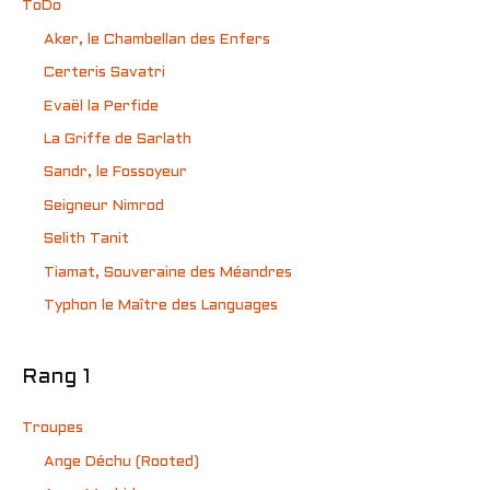
ToDo
Aker, le Chambellan des Enfers
Certeris Savatri
Evaël la Perfide
La Griffe de Sarlath
Sandr, le Fossoyeur
Seigneur Nimrod
Selith Tanit
Tiamat, Souveraine des Méandres
Typhon le Maître des Languages
Rang 1
Troupes
Ange Déchu (Rooted)