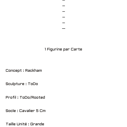
–
–
–
–
–
—
1 Figurine par Carte
Concept : Rackham
Sculpture : ToDo
Profil : ToDo/Rooted
Socle : Cavalier 5 Cm
Taille Unité : Grande