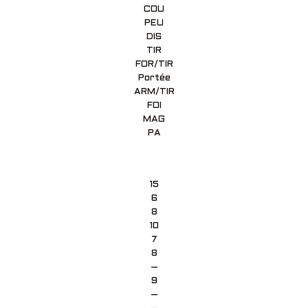
COU
PEU
DIS
TIR
FOR/TIR
Portée
ARM/TIR
FOI
MAG
PA
15
6
8
10
7
8
–
9
–