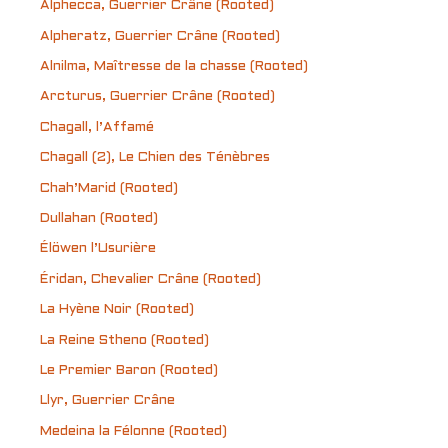
Alphecca, Guerrier Crâne (Rooted)
Alpheratz, Guerrier Crâne (Rooted)
Alnilma, Maîtresse de la chasse (Rooted)
Arcturus, Guerrier Crâne (Rooted)
Chagall, l’Affamé
Chagall (2), Le Chien des Ténèbres
Chah’Marid (Rooted)
Dullahan (Rooted)
Élöwen l’Usurière
Éridan, Chevalier Crâne (Rooted)
La Hyène Noir (Rooted)
La Reine Stheno (Rooted)
Le Premier Baron (Rooted)
Llyr, Guerrier Crâne
Medeina la Félonne (Rooted)