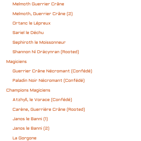
Melmoth Guerrier Crâne
Melmoth, Guerrier Crâne (2)
Ortanc le Lépreux
Sariel le Déchu
Sephiroth le Moissonneur
Shannon Ní Dräcynran (Rooted)
Magiciens
Guerrier Crâne Nécromant (Confédé)
Paladin Noir Nécromant (Confédé)
Champions Magiciens
Atzhyll, le Vorace (Confédé)
Carène, Guerrière Crâne (Rooted)
Janos le Banni (1)
Janos le Banni (2)
La Gorgone