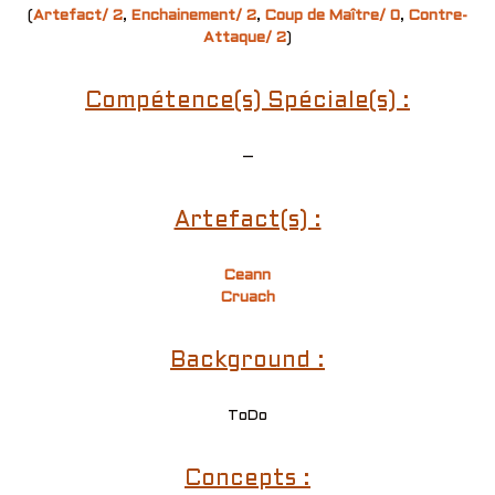
(
Artefact/ 2
,
Enchainement/ 2
,
Coup de Maître/ 0
,
Contre-
Attaque/ 2
)
Compétence(s) Spéciale(s) :
–
Artefact(s) :
Ceann
Cruach
Background :
ToDo
Concepts :