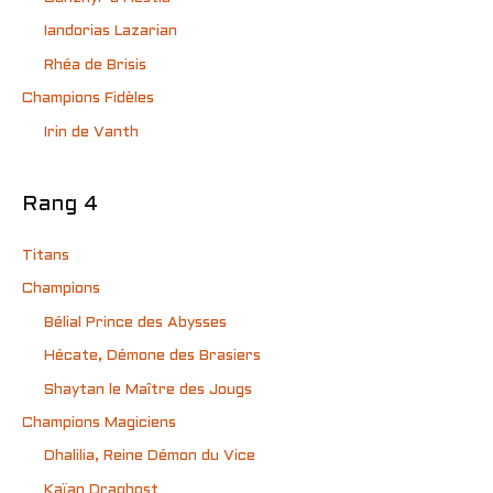
Iandorias Lazarian
Rhéa de Brisis
Champions Fidèles
Irin de Vanth
Rang 4
Titans
Champions
Bélial Prince des Abysses
Hécate, Démone des Brasiers
Shaytan le Maître des Jougs
Champions Magiciens
Dhalilia, Reine Démon du Vice
Kaïan Draghost