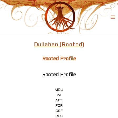
Skip
to
content
Ma
Me
Dullahan (Rooted)
Rooted Profile
Rooted Profile
MOU
INI
ATT
FOR
DEF
RES