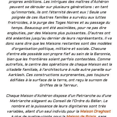
propres ambitions. Les intrigues des maîtres d’Achéron
peuvent se dérouler sur plusieurs générations : en tant
qu’immortels, ils ont l’éternité devant eux ! Seule une
poignée de ces illustres familles a survécu aux luttes
fratricides, à la purge des Toges Noires et au passage du
temps. Beaucoup ont été assimilées, pour ne pas dire
englouties, par des Maisons plus puissantes. D’autres ont
été anéanties jusqu’au dernier de leurs représentants. Il va
donc sans dire que les Maisons restantes sont des modèles
d’organisation politique, militaire et sociale. Chacune
d’entre elle possède son propre fief au sein de la Baronnie,
bien que les frontières soient parfois contestées. Comme
autrefois, le centre des opérations de chaque Maison est la
citadelle familiale, à l’architecture à nulle autre pareille sur
Aarklash. Ces constructions surprenantes, pas toujours
édifiées à la surface de la terre, ont reçu le surnom de
Griffes de la Terreur.
Chaque Maison d’Achéron dispose d’un Patriarche ou d’une
Matriarche siégeant au Conseil de l’Ordre du Bélier. Le
nombre et la puissance de leurs dignitaires sont très
variables, allant d’un seul individu pour la
Maison Draghost
à plus de quatre-vingts pour la
Maison de Brisis
. sans