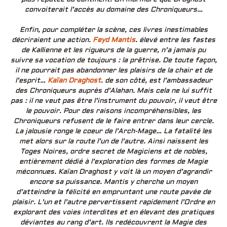
convoiterait l’accès au domaine des Chroniqueurs…
Enfin, pour compléter la scène, ces livres inestimables
décriraient une action.
Feyd Mantis
. élevé entre les fastes
de Kallienne et les rigueurs de la guerre, n’a jamais pu
suivre sa vocation de toujours : la prêtrise. De toute façon,
il ne pourrait pas abandonner les plaisirs de la chair et de
l’esprit…
Kaïan Draghost
. de son côté, est l’ambassadeur
des Chroniqueurs auprès d’Alahan. Mais cela ne lui suffit
pas : il ne veut pas être l’instrument du pouvoir, il veut être
le pouvoir. Pour des raisons incompréhensibles, les
Chroniqueurs refusent de le faire entrer dans leur cercle.
La jalousie ronge le coeur de l’Arch-Mage… La fatalité les
met alors sur la route l’un de l’autre. Ainsi naissent les
Toges Noires, ordre secret de Magiciens et de nobles,
entièrement dédié à l’exploration des formes de Magie
méconnues. Kaïan Draghost y voit là un moyen d’agrandir
encore sa puissance. Mantis y cherche un moyen
d’atteindre la félicité en empruntant une route pavée de
plaisir. L’un et l’autre pervertissent rapidement l’Ordre en
explorant des voies interdites et en élevant des pratiques
déviantes au rang d’art. Ils redécouvrent la Magie des