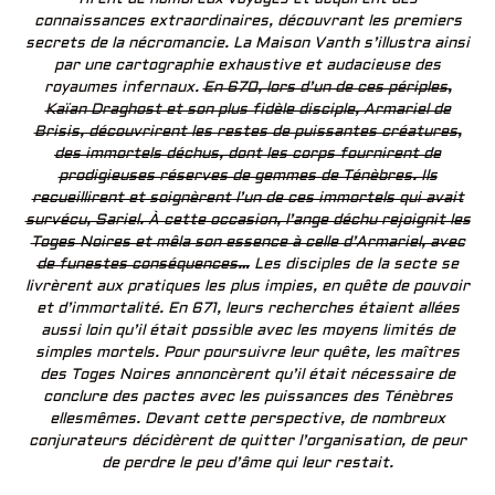
connaissances extraordinaires, découvrant les premiers
secrets de la nécromancie. La Maison Vanth s’illustra ainsi
par une cartographie exhaustive et audacieuse des
royaumes infernaux.
En 670, lors d’un de ces périples,
Kaïan Draghost et son plus fidèle disciple, Armariel de
Brisis, découvrirent les restes de puissantes créatures,
des immortels déchus, dont les corps fournirent de
prodigieuses réserves de gemmes de Ténèbres. Ils
recueillirent et soignèrent l’un de ces immortels qui avait
survécu, Sariel. À cette occasion, l’ange déchu rejoignit les
Toges Noires et mêla son essence à celle d’Armariel, avec
de funestes conséquences…
Les disciples de la secte se
livrèrent aux pratiques les plus impies, en quête de pouvoir
et d’immortalité. En 671, leurs recherches étaient allées
aussi loin qu’il était possible avec les moyens limités de
simples mortels. Pour poursuivre leur quête, les maîtres
des Toges Noires annoncèrent qu’il était nécessaire de
conclure des pactes avec les puissances des Ténèbres
ellesmêmes. Devant cette perspective, de nombreux
conjurateurs décidèrent de quitter l’organisation, de peur
de perdre le peu d’âme qui leur restait.