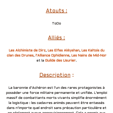
Atouts :
ToDo
Alliés :
Les Alchimiste de Dirz
,
Les Elfes Akkyshan
,
Les Keltois du
clan des Drunes
,
l’Alliance Ophidienne
,
Les Nains de Mid-Nor
et la
Guilde des Usurier
.
Description
:
La baronnie d’Achéron est l’un des rares protagonistes à
posséder une force militaire permanente et unifiée. L’emploi
massif de combattants morts-vivants simplifie énormément
la logistique : les cadavres animés peuvent être entassés
dans n’importe quel endroit sans précaution particulière et