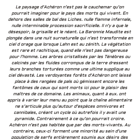
Le paysage d’Achéron n’est pas le cauchemar qu’on
pourrait imaginer pour le pays des morts qui vivent. En
dehors des salles de bal des Liches. nulle flamme infernale,
nulle interminable procession sacrificielle. Il n’y a que le
désespoir, la grisaille et le néant. La Baronnie Maudite est
plongée dans une nuit surnaturelle qui n’est transformée en
ciel d orage que lorsque Lahn est au zénith. La végétation
est rare et rachitique, quand elle n’est pas dangereuse
pour l’homme. Les arbres cristallisés par les Ténèbres ou
calcinés par les fluides corrompus de la terre dressent
leurs branches torturées comme une ultime supplique au
ciel dévasté. Les verdoyantes forêts d’Achéron ont laissé
place à des rangées de pals où gémissent encore les
fantômes de ceux qui sont morts ici pour le plaisir des
maîtres de ce domaine. Les animaux, quant à eux. ont
appris à varier leur menu au point que la chaîne alimentaire
ne s’articule plus qu’autour d’espèces omnivores et
cannibales, créant un cycle où autrefois il y avait une
pyramide. Contrairement à ce qu’on pourrait croire.
Achéron n’est pas habitée que par des morts-vivants. Au
contraire, ceux-ci forment une minorité au sein d’une
population de serfs entièrement soumis aux désirs des