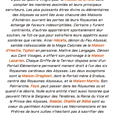
compter les membres assimilés et leurs principaux
serviteurs. Les plus puissants êtres divins ou élémentaires
des Abysses se sont liés avec chacune des Maisons
d’Achéron. ouvrant les portes de leurs Royaumes en
échange de faveurs indescriptibles. Certains y furent
contraints, d’autres apportèrent spontanément leur
soutien, ne fût-ce que pour satisfaire leurs appétits aussi
sombres que variés. Ainsi
Hécate
, démon du Feu Abyssal,
semble indissociable de la Magie Calcinée de la
Maison
d’Hestia
.
Typhon
en personne. Maître des Langages. Démon
aux Cent Visages, a offert son patronage à la
Maison
Lazarian
. Chaque Griffe de la Terreur dispose ainsi d’un
Portail Elémentaire permanent menant droit à l’un des six
Royaumes cardinaux des Abysses. Les deux exceptions
sont la
Maison Draghost
. dont le Portail mène à Erebus.
centre des Royaumes Abyssaux, et la
Maison Mantis
. Son
Patriarche.
Feyd
. peut passer dans les Royaumes où et
quand il le désire. Nulle autre entité n’est aussi honorée que
peuvent l’être le Seigneur des Ténèbres, la Reine du Vice et
le Prince des Abysses.
Salaüel
.
Dhalilia
et
Bélial
sont au
coeur du panthéon Achéronien Les Nécromanciens et les
Prêtres de leurs cultes n’hésitent pas à sacrifier des