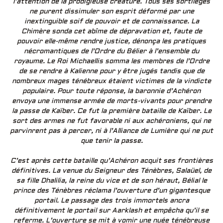
l’attention de la prodigieuse créature. Tous ses sortilèges
ne purent dissimuler son esprit déformé par une
inextinguible soif de pouvoir et de connaissance. La
Chimère sonda cet abîme de dépravation et, faute de
pouvoir elle-même rendre justice, dénonça les pratiques
nécromantiques de l’Ordre du Bélier à l’ensemble du
royaume. Le Roi Michaellis somma les membres de l’Ordre
de se rendre à Kalienne pour y être jugés tandis que de
nombreux mages ténébreux étaient victimes de la vindicte
populaire. Pour toute réponse, la baronnie d’Achéron
envoya une immense armée de morts-vivants pour prendre
la passe de Kaïber. Ce fut la première bataille de Kaïber. Le
sort des armes ne fut favorable ni aux achéroniens, qui ne
parvinrent pas à percer, ni à l’Alliance de Lumière qui ne put
que tenir la passe.
C’est après cette bataille qu’Achéron acquit ses frontières
définitives. La venue du Seigneur des Ténèbres, Salaüel, de
sa fille Dhalilia, la reine du vice et de son héraut, Bélial le
prince des Ténèbres réclama l’ouverture d’un gigantesque
portail. Le passage des trois immortels ancra
définitivement le portail sur Aarklash et empêcha qu’il se
referme. L’ouverture se mit à vomir une nuée ténébreuse