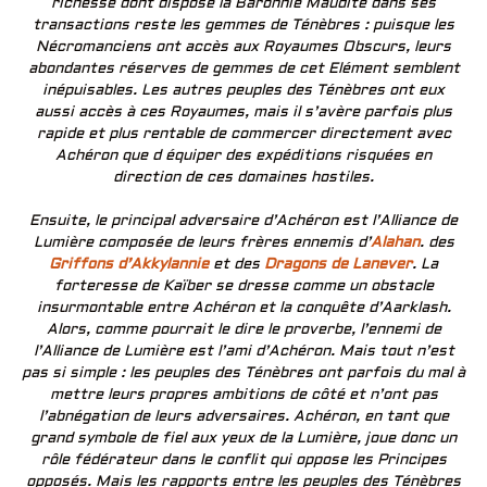
richesse dont dispose la Baronnie Maudite dans ses
transactions reste les gemmes de Ténèbres : puisque les
Nécromanciens ont accès aux Royaumes Obscurs, leurs
abondantes réserves de gemmes de cet Elément semblent
inépuisables. Les autres peuples des Ténèbres ont eux
aussi accès à ces Royaumes, mais il s’avère parfois plus
rapide et plus rentable de commercer directement avec
Achéron que d équiper des expéditions risquées en
direction de ces domaines hostiles.
Ensuite, le principal adversaire d’Achéron est l’Alliance de
Lumière composée de leurs frères ennemis d’
Alahan
. des
Griffons d’Akkylannie
et des
Dragons de Lanever
. La
forteresse de Kaïber se dresse comme un obstacle
insurmontable entre Achéron et la conquête d’Aarklash.
Alors, comme pourrait le dire le proverbe, l’ennemi de
l’Alliance de Lumière est l’ami d’Achéron. Mais tout n’est
pas si simple : les peuples des Ténèbres ont parfois du mal à
mettre leurs propres ambitions de côté et n’ont pas
l’abnégation de leurs adversaires. Achéron, en tant que
grand symbole de fiel aux yeux de la Lumière, joue donc un
rôle fédérateur dans le conflit qui oppose les Principes
opposés. Mais les rapports entre les peuples des Ténèbres