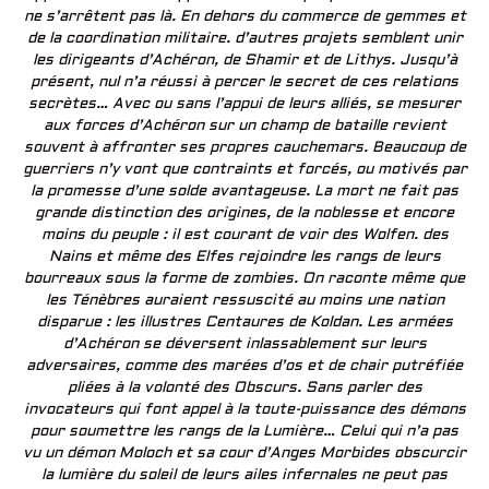
ne s’arrêtent pas là. En dehors du commerce de gemmes et
de la coordination militaire. d’autres projets semblent unir
les dirigeants d’Achéron, de Shamir et de Lithys. Jusqu’à
présent, nul n’a réussi à percer le secret de ces relations
secrètes… Avec ou sans l’appui de leurs alliés, se mesurer
aux forces d’Achéron sur un champ de bataille revient
souvent à affronter ses propres cauchemars. Beaucoup de
guerriers n’y vont que contraints et forcés, ou motivés par
la promesse d’une solde avantageuse. La mort ne fait pas
grande distinction des origines, de la noblesse et encore
moins du peuple : il est courant de voir des Wolfen. des
Nains et même des Elfes rejoindre les rangs de leurs
bourreaux sous la forme de zombies. On raconte même que
les Ténèbres auraient ressuscité au moins une nation
disparue : les illustres Centaures de Koldan. Les armées
d’Achéron se déversent inlassablement sur leurs
adversaires, comme des marées d’os et de chair putréfiée
pliées à la volonté des Obscurs. Sans parler des
invocateurs qui font appel à la toute-puissance des démons
pour soumettre les rangs de la Lumière… Celui qui n’a pas
vu un démon Moloch et sa cour d’Anges Morbides obscurcir
la lumière du soleil de leurs ailes infernales ne peut pas