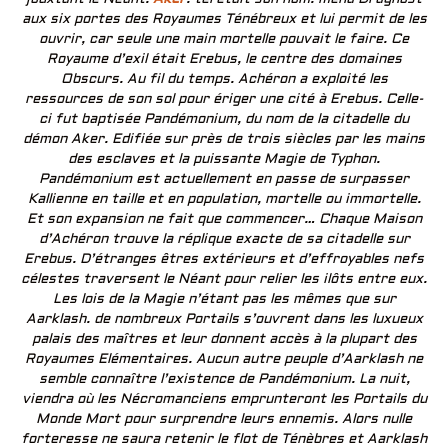
aux six portes des Royaumes Ténébreux et lui permit de les
ouvrir, car seule une main mortelle pouvait le faire. Ce
Royaume d’exil était Erebus, le centre des domaines
Obscurs. Au fil du temps. Achéron a exploité les
ressources de son sol pour ériger une cité à Erebus. Celle-
ci fut baptisée Pandémonium, du nom de la citadelle du
démon Aker. Edifiée sur près de trois siècles par les mains
des esclaves et la puissante Magie de Typhon.
Pandémonium est actuellement en passe de surpasser
Kallienne en taille et en population, mortelle ou immortelle.
Et son expansion ne fait que commencer… Chaque Maison
d’Achéron trouve la réplique exacte de sa citadelle sur
Erebus. D’étranges êtres extérieurs et d’effroyables nefs
célestes traversent le Néant pour relier les ilôts entre eux.
Les lois de la Magie n’étant pas les mêmes que sur
Aarklash. de nombreux Portails s’ouvrent dans les luxueux
palais des maîtres et leur donnent accès à la plupart des
Royaumes Elémentaires. Aucun autre peuple d’Aarklash ne
semble connaître l’existence de Pandémonium. La nuit,
viendra où les Nécromanciens emprunteront les Portails du
Monde Mort pour surprendre leurs ennemis. Alors nulle
forteresse ne saura retenir le flot de Ténèbres et Aarklash