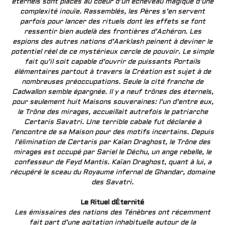
éternels sont placés au coeur d’un écheveau magique d’une
complexité inouïe. Rassemblés, les Pères s’en servent
parfois pour lancer des rituels dont les effets se font
ressentir bien audelà des frontières d’Achéron. Les
espions des autres nations d’Aarklash peinent à deviner le
potentiel réel de ce mystérieux cercle de pouvoir. Le simple
fait qu’il soit capable d’ouvrir de puissants Portails
élémentaires partout à travers la Création est sujet à de
nombreuses préoccupations. Seule la cité franche de
Cadwallon semble épargnée. Il y a neuf trônes des éternels,
pour seulement huit Maisons souveraines: l’un d’entre eux,
le Trône des mirages, accueillait autrefois le patriarche
Certaris Savatri. Une terrible cabale fut déclarée à
l’encontre de sa Maison pour des motifs incertains. Depuis
l’élimination de Certaris par Kaïan Draghost, le Trône des
mirages est occupé par Sariel le Déchu, un ange rebelle, le
confesseur de Feyd Mantis. Kaïan Draghost, quant à lui, a
récupéré le sceau du Royaume infernal de Ghandar, domaine
des Savatri.
Le Rituel dÉternité
Les émissaires des nations des Ténèbres ont récemment
fait part d’une agitation inhabituelle autour de la