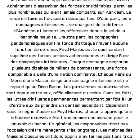
ne réclament aucun approvisionnement. Cela a permis aux
Achéroniens d’assembler des forces considérables, parmi les
plus nombreuses qui aient jamais combattu sur Aarklash. La
force militaire est divisée en deux parties. D’une part, les «
compagnies intérieures » se chargent de la défense
d’Achéron et lancent les offensives depuis le sol de la
baronnie maudite. D’autre part, les compagnies
pandemoniaques sont la force d’attaque n’ayant aucune
fonction de défense. Feyd Mantis est le commandant
suprême des forces armées achéroniennes et dirige l’une
des compagnies intérieures. Chaque compagnie regroupe
plusieurs dizaines de milliers de combattants, une force
comparable à celle d’une nation dominante. Chaque Père ou
Mère d’une Maison dirige une compagnie intérieure et ne
répond qu’au Divin Baron. Les patriarches ou matriarches
sont égaux entre eux, officiellement du moins. Dans les faits,
les luttes d’influence permanentes permettent parfois à l’un
d’entre eux de prendre un certain ascendant. Cependant,
sous le règne d’acier de Feyd Mantis, chacun a appris qu’une
influence excessive était vue comme une menace pour le
pouvoir du baron. En général, les responsables n’ont pas
l’occasion d’être menaçants très longtemps. Les maîtres des
Maisons Obscures ont donc appris à éviter les positions trop