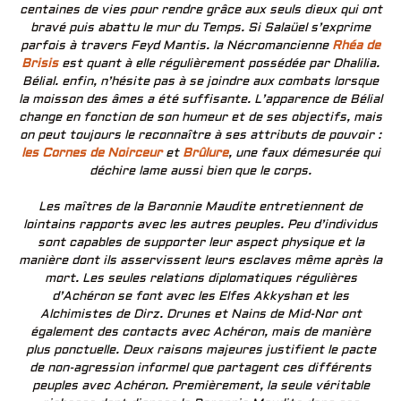
centaines de vies pour rendre grâce aux seuls dieux qui ont
bravé puis abattu le mur du Temps. Si Salaüel s’exprime
parfois à travers Feyd Mantis. la Nécromancienne
Rhéa de
Brisis
est quant à elle régulièrement possédée par Dhalilia.
Bélial. enfin, n’hésite pas à se joindre aux combats lorsque
la moisson des âmes a été suffisante. L’apparence de Bélial
change en fonction de son humeur et de ses objectifs, mais
on peut toujours le reconnaître à ses attributs de pouvoir :
les Cornes de Noirceur
et
Brûlure
, une faux démesurée qui
déchire lame aussi bien que le corps.
Les maîtres de la Baronnie Maudite entretiennent de
lointains rapports avec les autres peuples. Peu d’individus
sont capables de supporter leur aspect physique et la
manière dont ils asservissent leurs esclaves même après la
mort. Les seules relations diplomatiques régulières
d’Achéron se font avec les Elfes Akkyshan et les
Alchimistes de Dirz. Drunes et Nains de Mid-Nor ont
également des contacts avec Achéron, mais de manière
plus ponctuelle. Deux raisons majeures justifient le pacte
de non-agression informel que partagent ces différents
peuples avec Achéron. Premièrement, la seule véritable