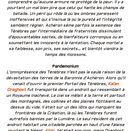
comprendre qu’aucune armure ne protège de la peur. Il y a
pourtant un mal bien pire que celui qui hante les champs de
bataille. Un péril qui rôde là où les ombres paraissent
inoffensives et qui s’insinue là où la pureté et l’intégrité
semblent régner. Achéron sème parfois la semence des
Ténèbres par l’intermédiaire de fraternités dissimulant
d’épouvantables sectes, de bienfaiteurs corrompus ou en
soumettant les innocents à la tentation. Chaque mortel a
sa faiblesse, son prix, ses secrets… et bientôt viendra le
temps des moissons.
Pandemonium
L’omniprésence des Ténèbres n’est pas la seule raison de la
dévastation des terres de la Baronnie d’Achéron. Alors qu’il
venait d’ouvrir le premier Portail des Ténèbres,
Kaïan
Draghost
fut transporté dans un endroit qui ressemblait à
un Royaume Inachevé. Le ciel se mêlait à la terre et partout
des montagnes, des collines et des plaines flottaient au
dessus du vide. Il était sur un des ilôts qui marquent les
frontières de la Création, là où les Ténèbres furent
autrefois bannies par la Lumière. Le seul résident de cet
endroit habitait une citadelle perchée en haut d’une falaise
jouxtant le Néant.
Aker
. tel était son nom. mena Draghost