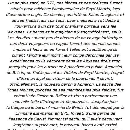
Un an plus tard, en 672, ces lâches et ces traîtres furent
réunis pour célébrer l’anniversaire de Feyd Mantis, lors
d’une ultime orgie. Ce dernier, assisté de Kaïan Draghost et
de ses fidèles, les tua tous. Leur massacre fut dédié à
l’ouverture d’un des tout premiers portails vers les
Abysses. Le baron et le magicien s’y engouffrèrent, seuls.
Les érudits savent peu de choses de ce voyage initiatique.
Les deux voyageurs en rapportèrent des connaissances
impies et leurs âmes furent tellement souillées qu’ils
durent feindre leur mort : leur corps déformés par les
expériences qu’ils vécurent dans les Abysses était trop
marqués pour les autoriser à paraître en public. Armariel
de Brisis, un fidèle parmi les fidèles de Feyd Mantis, feignit
d’être un loyal serviteur de la couronne. Il devint,
officiellement, le nouveau baron d’Achéron. La secte des
Toges Noires, purgées de ses membres les plus faibles, fut
rebaptisée Ordre du Bélier et tissa patiemment une
nouvelle toile d’intrigue et de pouvoir… Jusqu’au jour
fatidique où le baron Armariel de Brisis fut démasqué par la
Chimère elle-même, en 675. Investi d’une partie de
l’essence de Sariel, l’immortel déchu qu’il avait découvert
longtemps auparavant, le nouveau baron avait attiré