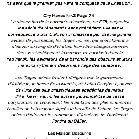
ne sera que le premier pas vers la conquête de la Création…
Cry Havoc Nr.2 Page 74
.
La sécession de la baronnie d’achéron, en 675, engendra
une série d’événements sans précédent.
E
lle est la
conséquence d’une trahison orchestrée par des magiciens
avides de puissance,
les toges noires, qui cherchaient à
s’élever au rang de divinités. leur rêve plongea
achéron
dans les ténèbres et la cendre, et aarklash dans le
rag’narok. les seigneurs de la
baronnie des obscurs et leurs
maisons rythment désormais l’âge des ténèbres.
Les Toges noires étaient dirigées par le gouverneur
d’Achéron, le baron Feyd Mantis, et Kaïan Draghost, doyen
de l’une des plus prestigieuses académies de magie
d’Aarklash. Parmi les autres personnalités de cette
conjuration se trouvaient les membres des plus éminentes
familles de la baronnie. Après la bataille de Kaïber, les Toges
noires devinrent les seigneurs d’Achéron. Ils fondèrent
l’ordre du Bélier.
Les Maison Obscurre