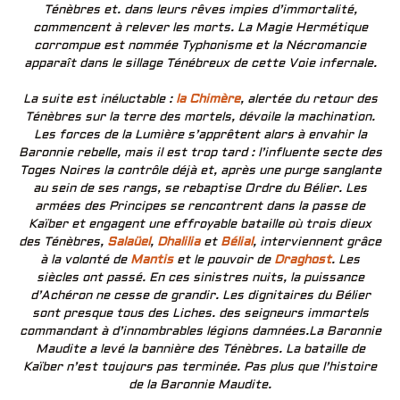
Ténèbres et. dans leurs rêves impies d’immortalité,
commencent à relever les morts. La Magie Hermétique
corrompue est nommée Typhonisme et la Nécromancie
apparaît dans le sillage Ténébreux de cette Voie infernale.
La suite est inéluctable :
la Chimère
, alertée du retour des
Ténèbres sur la terre des mortels, dévoile la machination.
Les forces de la Lumière s’apprêtent alors à envahir la
Baronnie rebelle, mais il est trop tard : l’influente secte des
Toges Noires la contrôle déjà et, après une purge sanglante
au sein de ses rangs, se rebaptise Ordre du Bélier. Les
armées des Principes se rencontrent dans la passe de
Kaïber et engagent une effroyable bataille où trois dieux
des Ténèbres,
Salaüel
,
Dhalilia
et
Bélial
, interviennent grâce
à la volonté de
Mantis
et le pouvoir de
Draghost
. Les
siècles ont passé. En ces sinistres nuits, la puissance
d’Achéron ne cesse de grandir. Les dignitaires du Bélier
sont presque tous des Liches. des seigneurs immortels
commandant à d’innombrables légions damnées.La Baronnie
Maudite a levé la bannière des Ténèbres. La bataille de
Kaïber n’est toujours pas terminée. Pas plus que l’histoire
de la Baronnie Maudite.