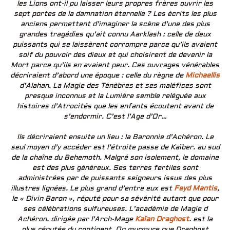
les Lions ont-il pu laisser leurs propres frères ouvrir les
sept portes de la damnation éternelle ? Les écrits les plus
anciens permettent d’imaginer la scène d’une des plus
grandes tragédies qu’ait connu Aarklash : celle de deux
puissants qui se laissèrent corrompre parce qu’ils avaient
soif du pouvoir des dieux et qui choisirent de devenir la
Mort parce qu’ils en avaient peur. Ces ouvrages vénérables
décriraient d’abord une époque : celle du règne de
Michaellis
d’Alahan. La Magie des Ténèbres et ses maléfices sont
presque inconnus et la Lumière semble reléguée aux
histoires d’Atrocités que les enfants écoutent avant de
s’endormir. C’est l’Age d’Or…
Ils décriraient ensuite un lieu : la Baronnie d’Achéron. Le
seul moyen d’y accéder est l’étroite passe de Kaïber. au sud
de la chaîne du Behemoth. Malgré son isolement, le domaine
est des plus généreux. Ses terres fertiles sont
administrées par de puissants seigneurs issus des plus
illustres lignées. Le plus grand d’entre eux est
Feyd Mantis
,
le « Divin Baron », réputé pour sa sévérité autant que pour
ses célébrations sulfureuses. L’académie de Magie d
Achéron. dirigée par l’Arch-Mage
Kaïan Draghost
. est la
plus réputée du continent. On murmure que Draghost