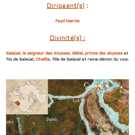
Dirigeant(s)
:
Feyd Mantis
Divinité(s) :
Salaüel, le seigneur des Abysses
.
Bélial, prince des abysses
et
fils de Salaüel,
Dhalilia
, fille de Salaüel et reine-démon du vice.