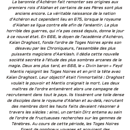
La baronnie d’Achéron fait remonter ses origines aux
premiers rois d’Alahan et certains de ses Pères sont plus
anciens encore. La véritable naissance de la nation
d’Achéron eut cependant lieu en 675, lorsque le royaume
d’Alahan se ligua contre elle afin de l’anéantir. La plus
horrible des guerres, qui n’a pas cessé depuis, donna le jour
à ce nouvel état. En 666, le doyen de l’académie d’Achéron,
Kaïan Draghost, fonda l’ordre de Toges Noires après son
désaveu par les Chroniqueurs, l’assemblée des plus
puissants magiciens d’Aarklash. Il dédia cette nouvelle
société secrète à l’étude des plus sombres arcanes de la
magie. Deux ans plus tard, en 668, le « Divin baron » Feyd
Mantis rejoignit les Toges Noires et en prit la tête avec
Kaïan Draghost. Leur objectif était l’immortalité : Draghost
voulait le pouvoir et Mantis craignait la mort. Les deux
maîtres de l’ordre entamèrent alors une campagne de
recrutement dans tout le pays. Ils tissèrent une toile dense
de disciples dans le royaume d’Alahan et au-delà, recrutant
des membres dont les hauts faits devaient résonner à
travers les siècles : ainsi, un certain Dirz entama au sein
de l’ordre de fructueuses recherches sur les gemmes de
Ténèbres. Au cours de cette période, les Toges Noires
firent de nombreux voyages et acquirent des