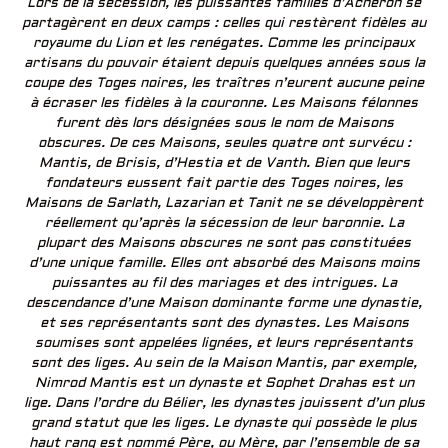
Lors de la sécession, les puissantes familles d’Achéron se
partagèrent en deux camps : celles qui restèrent fidèles au
royaume du Lion et les renégates. Comme les principaux
artisans du pouvoir étaient depuis quelques années sous la
coupe des Toges noires, les traîtres n’eurent aucune peine
à écraser les fidèles à la couronne. Les Maisons félonnes
furent dès lors désignées sous le nom de Maisons
obscures. De ces Maisons, seules quatre ont survécu :
Mantis, de Brisis, d’Hestia et de Vanth. Bien que leurs
fondateurs eussent fait partie des Toges noires, les
Maisons de Sarlath, Lazarian et Tanit ne se développèrent
réellement qu’après la sécession de leur baronnie. La
plupart des Maisons obscures ne sont pas constituées
d’une unique famille. Elles ont absorbé des Maisons moins
puissantes au fil des mariages et des intrigues. La
descendance d’une Maison dominante forme une dynastie,
et ses représentants sont des dynastes. Les Maisons
soumises sont appelées lignées, et leurs représentants
sont des liges. Au sein de la Maison Mantis, par exemple,
Nimrod Mantis est un dynaste et Sophet Drahas est un
lige. Dans l’ordre du Bélier, les dynastes jouissent d’un plus
grand statut que les liges. Le dynaste qui possède le plus
haut rang est nommé Père, ou Mère, par l’ensemble de sa