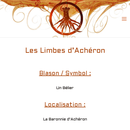
Skip
to
content
Ma
Me
Les Limbes d’Achéron
Blason / Symbol :
Un Bélier
Localisation :
La Baronnie d’Achéron