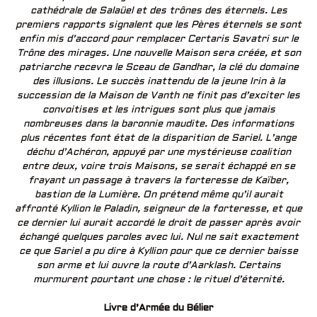
cathédrale de Salaüel et des trônes des éternels. Les
premiers rapports signalent que les Pères éternels se sont
enfin mis d’accord pour remplacer Certaris Savatri sur le
Trône des mirages. Une nouvelle Maison sera créée, et son
patriarche recevra le Sceau de Gandhar, la clé du domaine
des illusions. Le succès inattendu de la jeune Irin à la
succession de la Maison de Vanth ne finit pas d’exciter les
convoitises et les intrigues sont plus que jamais
nombreuses dans la baronnie maudite. Des informations
plus récentes font état de la disparition de Sariel. L’ange
déchu d’Achéron, appuyé par une mystérieuse coalition
entre deux, voire trois Maisons, se serait échappé en se
frayant un passage à travers la forteresse de Kaïber,
bastion de la Lumière. On prétend même qu’il aurait
affronté Kyllion le Paladin, seigneur de la forteresse, et que
ce dernier lui aurait accordé le droit de passer après avoir
échangé quelques paroles avec lui. Nul ne sait exactement
ce que Sariel a pu dire à Kyllion pour que ce dernier baisse
son arme et lui ouvre la route d’Aarklash. Certains
murmurent pourtant une chose : le rituel d’éternité.
Livre d’Armée du Bélier