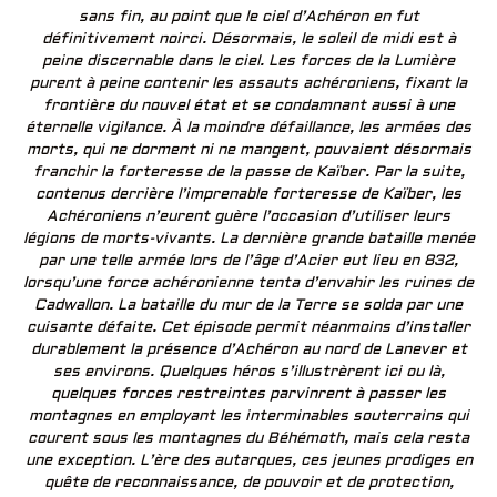
sans fin, au point que le ciel d’Achéron en fut
définitivement noirci. Désormais, le soleil de midi est à
peine discernable dans le ciel. Les forces de la Lumière
purent à peine contenir les assauts achéroniens, fixant la
frontière du nouvel état et se condamnant aussi à une
éternelle vigilance. À la moindre défaillance, les armées des
morts, qui ne dorment ni ne mangent, pouvaient désormais
franchir la forteresse de la passe de Kaïber. Par la suite,
contenus derrière l’imprenable forteresse de Kaïber, les
Achéroniens n’eurent guère l’occasion d’utiliser leurs
légions de morts-vivants. La dernière grande bataille menée
par une telle armée lors de l’âge d’Acier eut lieu en 832,
lorsqu’une force achéronienne tenta d’envahir les ruines de
Cadwallon. La bataille du mur de la Terre se solda par une
cuisante défaite. Cet épisode permit néanmoins d’installer
durablement la présence d’Achéron au nord de Lanever et
ses environs. Quelques héros s’illustrèrent ici ou là,
quelques forces restreintes parvinrent à passer les
montagnes en employant les interminables souterrains qui
courent sous les montagnes du Béhémoth, mais cela resta
une exception. L’ère des autarques, ces jeunes prodiges en
quête de reconnaissance, de pouvoir et de protection,