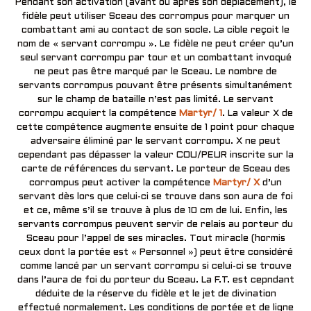
Pendant son activation (avant ou après son déplacement), le
fidèle peut utiliser Sceau des corrompus pour marquer un
combattant ami au contact de son socle. La cible reçoit le
nom de « servant corrompu ». Le fidèle ne peut créer qu’un
seul servant corrompu par tour et un combattant invoqué
ne peut pas être marqué par le Sceau. Le nombre de
servants corrompus pouvant être présents simultanément
sur le champ de bataille n’est pas limité. Le servant
corrompu acquiert la compétence
Martyr/ 1
. La valeur X de
cette compétence augmente ensuite de 1 point pour chaque
adversaire éliminé par le servant corrompu. X ne peut
cependant pas dépasser la valeur COU/PEUR inscrite sur la
carte de références du servant. Le porteur de Sceau des
corrompus peut activer la compétence
Martyr/ X
d’un
servant dès lors que celui-ci se trouve dans son aura de foi
et ce, même s’il se trouve à plus de 10 cm de lui. Enfin, les
servants corrompus peuvent servir de relais au porteur du
Sceau pour l’appel de ses miracles. Tout miracle (hormis
ceux dont la portée est « Personnel ») peut être considéré
comme lancé par un servant corrompu si celui-ci se trouve
dans l’aura de foi du porteur du Sceau. La F.T. est cepndant
déduite de la réserve du fidèle et le jet de divination
effectué normalement. Les conditions de portée et de ligne