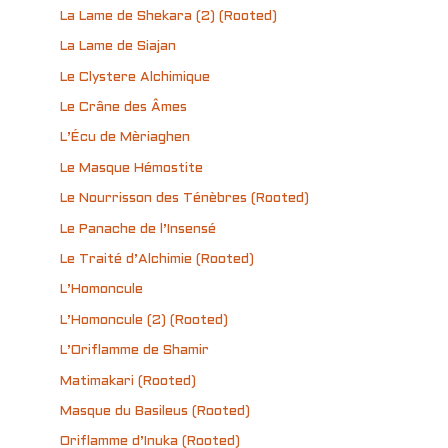
La Lame de Shekara (2) (Rooted)
La Lame de Siajan
Le Clystere Alchimique
Le Crâne des Âmes
L’Écu de Mèriaghen
Le Masque Hémostite
Le Nourrisson des Ténèbres (Rooted)
Le Panache de l’Insensé
Le Traité d’Alchimie (Rooted)
L’Homoncule
L’Homoncule (2) (Rooted)
L’Oriflamme de Shamir
Matimakari (Rooted)
Masque du Basileus (Rooted)
Oriflamme d’Inuka (Rooted)