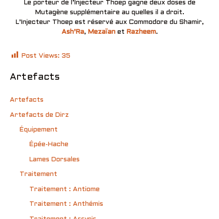
Le porteur de l’Injecteur Thoep gagne deux doses de
Mutagène supplémentaire au quelles il a droit.
L’Injecteur Thoep est réservé aux Commodore du Shamir,
Ash’Ra
,
Mezaïan
et
Razheem
.
Post Views:
35
Artefacts
Artefacts
Artefacts de Dirz
Équipement
Épée-Hache
Lames Dorsales
Traitement
Traitement : Antiome
Traitement : Anthémis