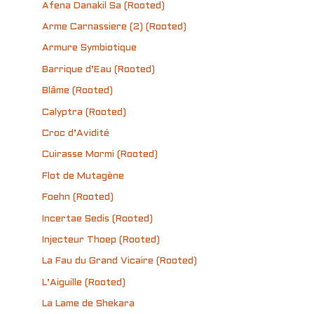
Afena Danakil Sa (Rooted)
Arme Carnassiere (2) (Rooted)
Armure Symbiotique
Barrique d’Eau (Rooted)
Blâme (Rooted)
Calyptra (Rooted)
Croc d’Avidité
Cuirasse Mormi (Rooted)
Flot de Mutagène
Foehn (Rooted)
Incertae Sedis (Rooted)
Injecteur Thoep (Rooted)
La Fau du Grand Vicaire (Rooted)
L’Aiguille (Rooted)
La Lame de Shekara