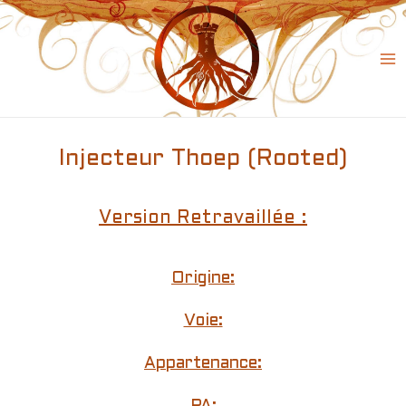
Skip
to
content
Ma
Me
Injecteur Thoep (Rooted)
Version Retravaillée :
Origine:
Voie:
Appartenance: