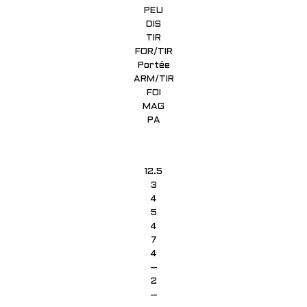
PEU
DIS
TIR
FOR/TIR
Portée
ARM/TIR
FOI
MAG
PA
12.5
3
4
5
4
7
4
–
2
–