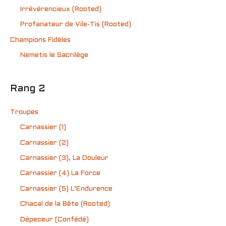
Irrévérencieux (Rooted)
Profanateur de Vile-Tis (Rooted)
Champions Fidèles
Nemetis le Sacrilège
Rang 2
Troupes
Carnassier (1)
Carnassier (2)
Carnassier (3), La Douleur
Carnassier (4) La Force
Carnassier (5) L’Endurence
Chacal de la Bête (Rooted)
Dépeceur (Confédé)