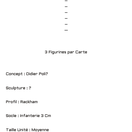
–
–
–
–
–
—
3 Figurines par Carte
Concept : Didier Poli?
Sculpture : ?
Profil : Rackham
Socle : Infanterie 3 Cm
Taille Unité : Moyenne