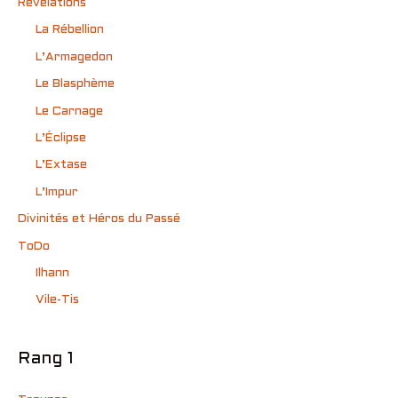
Révélations
La Rébellion
L’Armagedon
Le Blasphème
Le Carnage
L’Éclipse
L’Extase
L’Impur
Divinités et Héros du Passé
ToDo
Ilhann
Vile-Tis
Rang 1