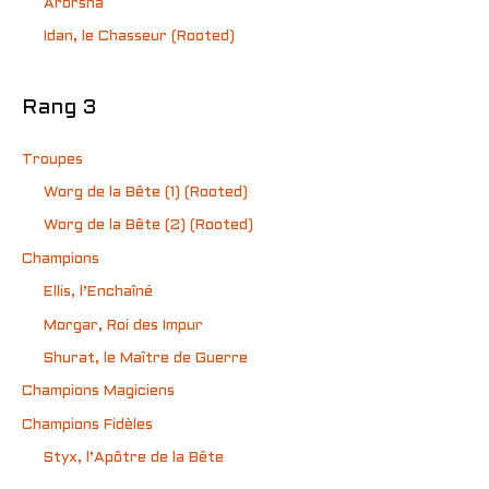
Arorsha
Idan, le Chasseur (Rooted)
Rang 3
Troupes
Worg de la Bête (1) (Rooted)
Worg de la Bête (2) (Rooted)
Champions
Ellis, l’Enchaîné
Morgar, Roi des Impur
Shurat, le Maître de Guerre
Champions Magiciens
Champions Fidèles
Styx, l’Apôtre de la Bête