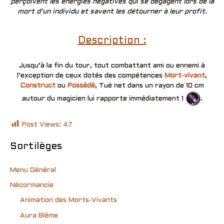
perçoivent les énergies négatives qui se dégagent lors de la
mort d’un individu et savent les détourner à leur profit.
Description :
Jusqu’à la fin du tour, tout combattant ami ou ennemi à
l’exception de ceux dotés des compétences
Mort-vivant
,
Construct
ou
Possédé
, Tué net dans un rayon de 10 cm
autour du magicien lui rapporte immédiatement 1
.
Post Views:
47
Sortilèges
Menu Général
Nécormancie
Animation des Morts-Vivants
Aura Blême