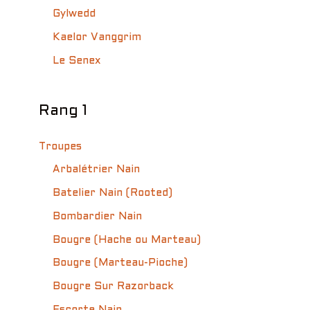
Gylwedd
Kaelor Vanggrim
Le Senex
Rang 1
Troupes
Arbalétrier Nain
Batelier Nain (Rooted)
Bombardier Nain
Bougre (Hache ou Marteau)
Bougre (Marteau-Pioche)
Bougre Sur Razorback
Escorte Nain