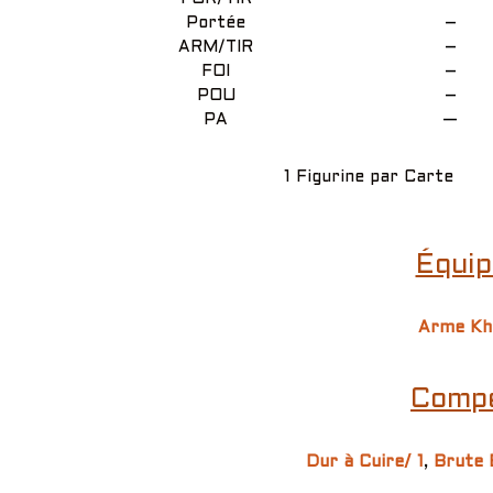
Portée
–
ARM/TIR
–
FOI
–
POU
–
PA
—
1 Figurine par Carte
Équip
Arme Kh
Compé
Dur à Cuire/ 1
,
Brute 