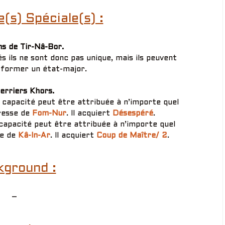
s) Spéciale(s) :
s de Tir-Nâ-Bor.
 ils ne sont donc pas unique, mais ils peuvent
former un état-major.
erriers Khors.
 capacité peut être attribuée à n’importe quel
eresse de
Fom-Nur
. Il acquiert
Désespéré
.
capacité peut être attribuée à n’importe quel
se de
Kâ-In-Ar
. Il acquiert
Coup de Maître/ 2
.
kground :
–