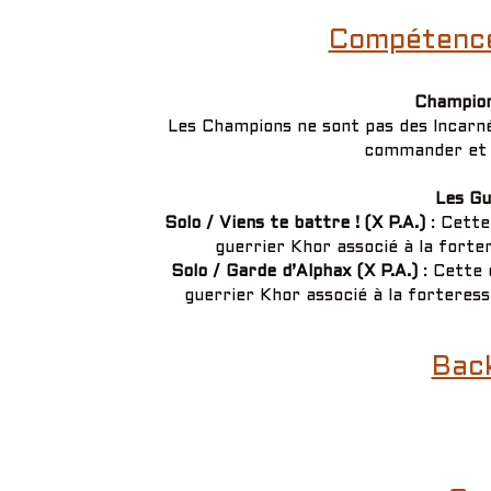
Compétence(
Champion
Les Champions ne sont pas des Incarnés
commander et 
Les Gu
Solo / Viens te battre ! (X P.A.)
: Cette
guerrier Khor associé à la fort
Solo / Garde d’Alphax (X P.A.)
: Cette 
guerrier Khor associé à la forteres
Bac