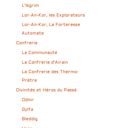
L’Isgrim
Lor-An-Kor, les Explorateurs
Lor-An-Kor, La Forteresse
Automate
Confrerie
La Communauté
La Confrerie d’Airain
La Confrerie des Thermo-
Prêtre
Divinités et Héros du Passé
Odnir
Gylfa
Bleddig