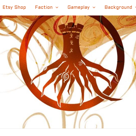
Etsy Shop
Faction
Gameplay
Background