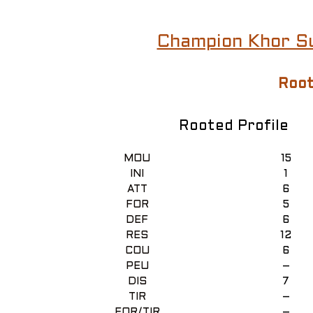
Champion Khor S
Root
Rooted Profile
MOU
15
INI
1
ATT
6
FOR
5
DEF
6
RES
12
COU
6
PEU
–
DIS
7
TIR
–
FOR/TIR
–