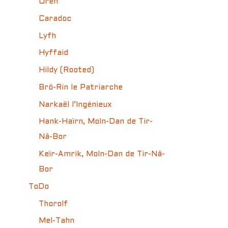
Uren
Caradoc
Lyfh
Hyffaid
Hildy (Rooted)
Brö-Rin le Patriarche
Narkaël l’Ingénieux
Hank-Haïrn, Moln-Dan de Tir-
Nâ-Bor
Keïr-Amrik, Moln-Dan de Tir-Nâ-
Bor
ToDo
Thorolf
Mel-Tahn