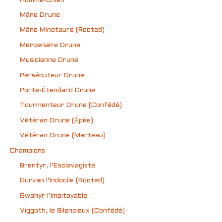
Homme-Chien
Mâne Drune
Mâne Minotaure (Rooted)
Mercenaire Drune
Musicienne Drune
Persécuteur Drune
Porte-Étendard Drune
Tourmenteur Drune (Confédé)
Vétéran Drune (Épée)
Vétéran Drune (Marteau)
Champions
Brentyr, l’Esclavagiste
Gurvan l’Indocile (Rooted)
Gwahyr l’Impitoyable
Viggoth, le Silencieux (Confédé)