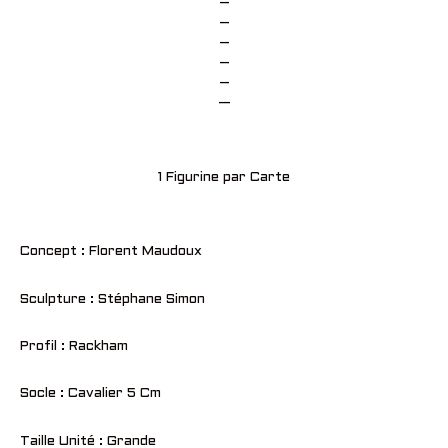
–
–
–
–
–
—
1 Figurine par Carte
Concept : Florent Maudoux
Sculpture : Stéphane Simon
Profil : Rackham
Socle : Cavalier 5 Cm
Taille Unité : Grande