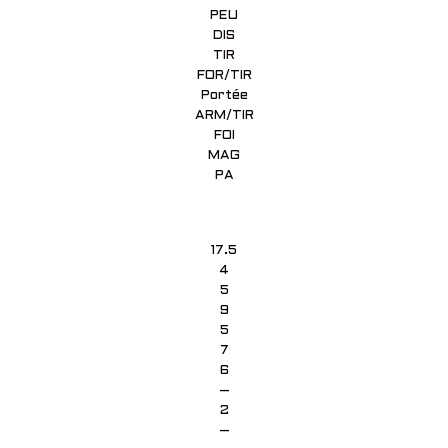
PEU
DIS
TIR
FOR/TIR
Portée
ARM/TIR
FOI
MAG
PA
17.5
4
5
9
5
7
6
–
2
–