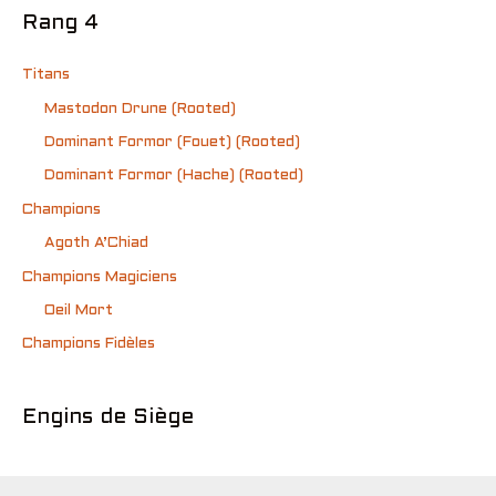
Rang 4
Titans
Mastodon Drune (Rooted)
Dominant Formor (Fouet) (Rooted)
Dominant Formor (Hache) (Rooted)
Champions
Agoth A’Chiad
Champions Magiciens
Oeil Mort
Champions Fidèles
Engins de Siège