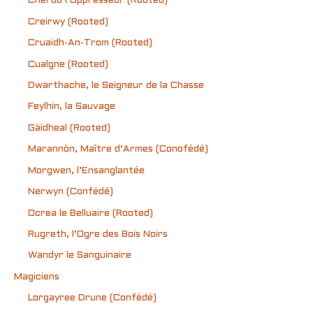
Cherub l’Oppresseur (Rooted)
Creirwy (Rooted)
Cruaidh-An-Trom (Rooted)
Cualgne (Rooted)
Dwarthache, le Seigneur de la Chasse
Feylhin, la Sauvage
Gàidheal (Rooted)
Marannòn, Maître d’Armes (Conofédé)
Morgwen, l’Ensanglantée
Nerwyn (Confédé)
Ocrea le Belluaire (Rooted)
Rugreth, l’Ogre des Bois Noirs
Wandyr le Sanguinaire
Magiciens
Lorgayree Drune (Confédé)