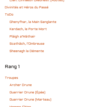
Clan: Cinnaedh Uilebheist (Rooted)
Divinités et Héros du Passé
ToDo
Ghenyfhar, la Main Sanglante
Kerdach, le Porte Mort
Plàigh a’Màthair
Scathâch, l’Ombreuse
Sheenagh la Démente
Rang 1
Troupes
Archer Drune
Guerrier Drune (Épée)
Guerrier Drune (Marteau)