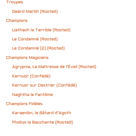
Troupes
Geàrd Marbh (Rooted)
Champions
Uathach la Terrible (Rooted)
Le Condamné (Rooted)
Le Condamné (2) (Rooted)
Champions Magiciens
Agrypnia, La Maîtresse de l’Éveil (Rooted)
Kernuor (Confédé)
Kernuor sur Destrier (Confédé)
Naghtha le Fantôme
Champions Fidèles
Karaenlòn, le Bâtard d’Agoth
Phobys la Bacchante (Rooted)