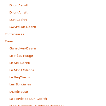
Drun Aeryfh
Drun-Amaith
Dun Scaith
Gwyrd-An-Caern
Forteresses
Fléaux
Gwyrd-An-Caern
Le Fléau Rouge
Le Mal Cornu
Le Mont Silence
Le Rag’Narok
Les Sorcières
L’Ombreuse
La Horde de Dun-Scaith