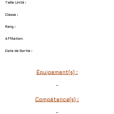
Taille Unité :
Classe :
Rang :
Affiliation:
Date de Sortie :
Équipement(s) :
–
Compétence(s) :
–