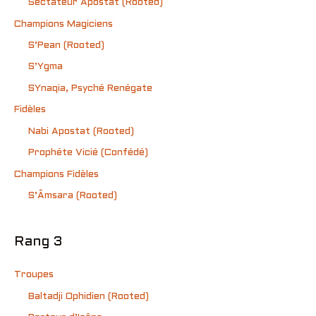
Sectateur Apostat (Rooted)
Champions Magiciens
S’Pean (Rooted)
S’Ygma
SYnaqia, Psyché Renégate
Fidèles
Nabi Apostat (Rooted)
Prophéte Vicié (Confédé)
Champions Fidèles
S’Âmsara (Rooted)
Rang 3
Troupes
Baltadji Ophidien (Rooted)