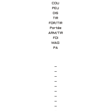
COU
PEU
DIS
TIR
FOR/TIR
Portée
ARM/TIR
FOI
MAG
PA
–
–
–
–
–
–
–
–
–