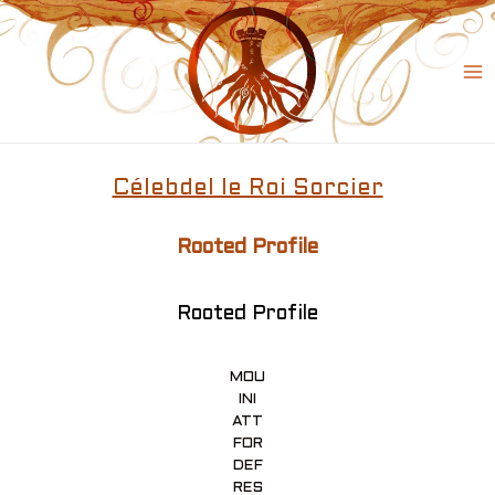
Skip
to
content
Ma
Me
Célebdel le Roi Sorcier
Rooted Profile
Rooted Profile
MOU
INI
ATT
FOR
DEF
RES