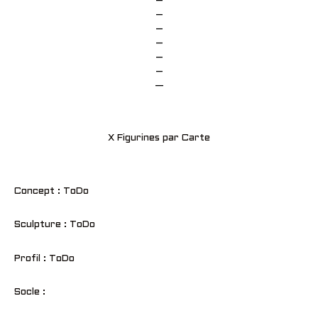
–
–
–
–
–
–
—
X Figurines par Carte
Concept : ToDo
Sculpture : ToDo
Profil : ToDo
Socle :