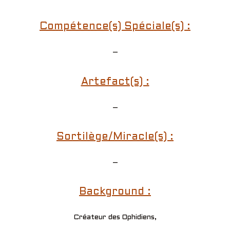
Compétence(s) Spéciale(s) :
–
Artefact(s) :
–
Sortilège/Miracle(s) :
–
Background :
Créateur des Ophidiens,