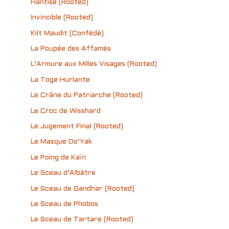
Hantise (Rooted)
Invincible (Rooted)
Kilt Maudit (Confédé)
La Poupée des Affamés
L’Armure aux Milles Visages (Rooted)
La Toge Hurlante
Le Crâne du Patriarche (Rooted)
Le Croc de Wisshard
Le Jugement Final (Rooted)
Le Masque Do’Yak
Le Poing de Kaïn
Le Sceau d’Albâtre
Le Sceau de Gandhar (Rooted)
Le Sceau de Phobos
Le Sceau de Tartare (Rooted)