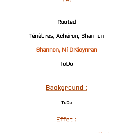
PA:
Rooted
Ténèbres, Achéron, Shannon
Shannon, Ní Dräcynran
ToDo
Background :
ToDo
Effet :