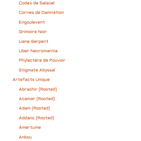
Codex de Salaüel
Cornes de Damnation
Engoulevent
Grimoire Noir
Liane-Serpent
Liber Necromantia
Phylactère de Pouvoir
Stigmate Abyssal
Artefacts Unique
Abrachir (Rooted)
Acamar (Rooted)
Adam (Rooted)
Addanc (Rooted)
Amertume
Ankou