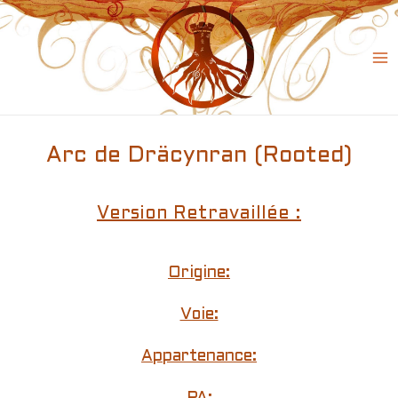
Skip
to
content
Ma
Me
Arc de Dräcynran (Rooted)
Version Retravaillée :
Origine:
Voie:
Appartenance: