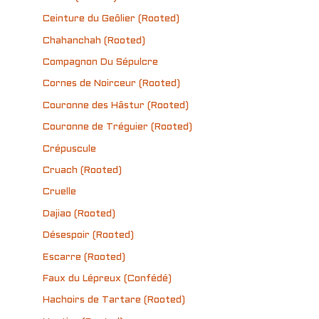
Ceinture du Geôlier (Rooted)
Chahanchah (Rooted)
Compagnon Du Sépulcre
Cornes de Noirceur (Rooted)
Couronne des Hâstur (Rooted)
Couronne de Tréguier (Rooted)
Crépuscule
Cruach (Rooted)
Cruelle
Dajiao (Rooted)
Désespoir (Rooted)
Escarre (Rooted)
Faux du Lépreux (Confédé)
Hachoirs de Tartare (Rooted)