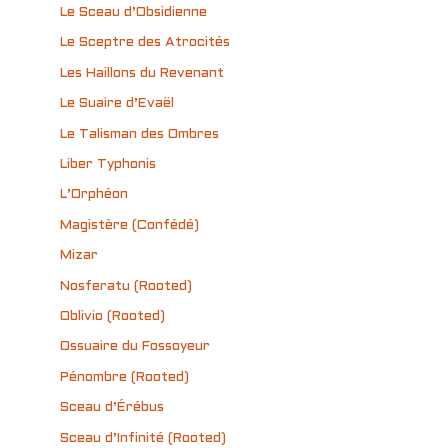
Le Sceau d’Obsidienne
Le Sceptre des Atrocités
Les Haillons du Revenant
Le Suaire d’Evaël
Le Talisman des Ombres
Liber Typhonis
L’Orphéon
Magistère (Confédé)
Mizar
Nosferatu (Rooted)
Oblivio (Rooted)
Ossuaire du Fossoyeur
Pénombre (Rooted)
Sceau d’Érébus
Sceau d’Infinité (Rooted)