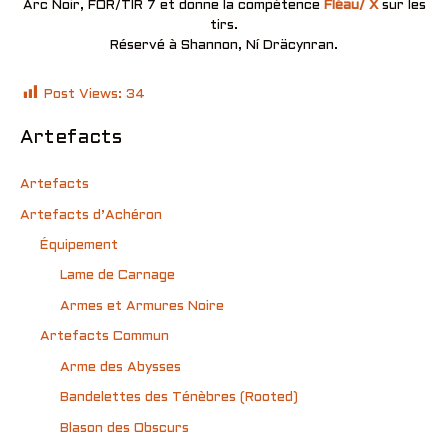
Arc Noir, FOR/TIR 7 et donne la compétence
Fléau/ X
sur les
tirs.
Réservé à Shannon, Ní Dräcynran.
Post Views:
34
Artefacts
Artefacts
Artefacts d’Achéron
Équipement
Lame de Carnage
Armes et Armures Noire
Artefacts Commun
Arme des Abysses
Bandelettes des Ténèbres (Rooted)
Blason des Obscurs