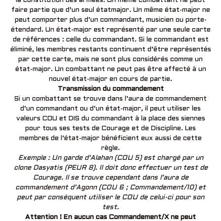
la constitution des armées. Un même combattant ne peut
faire partie que d’un seul étatmajor. Un même état-major ne
peut comporter plus d’un commandant, musicien ou porte-
étendard. Un état-major est représenté par une seule carte
de références : celle du commandant. Si le commandant est
éliminé, les membres restants continuent d’être représentés
par cette carte, mais ne sont plus considérés comme un
état-major. Un combattant ne peut pas être affecté à un
nouvel état-major en cours de partie.
Transmission du commandement
Si un combattant se trouve dans l’aura de commandement
d’un commandant ou d’un état-major, il peut utiliser les
valeurs COU et DIS du commandant à la place des siennes
pour tous ses tests de Courage et de Discipline. Les
membres de l’état-major bénéficient eux aussi de cette
règle.
Exemple : Un garde d’Alahan (COU 5) est chargé par un
clone Dasyatis (PEUR 8). Il doit donc effectuer un test de
Courage. Il se trouve cependant dans l’aura de
commandement d’Agonn (COU 6 ; Commandement/10) et
peut par conséquent utiliser le COU de celui-ci pour son
test.
Attention ! En aucun cas Commandement/X ne peut