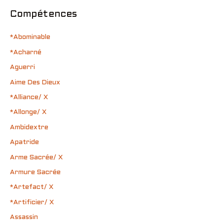
Compétences
*Abominable
*Acharné
Aguerri
Aime Des Dieux
*Alliance/ X
*Allonge/ X
Ambidextre
Apatride
Arme Sacrée/ X
Armure Sacrée
*Artefact/ X
*Artificier/ X
Assassin