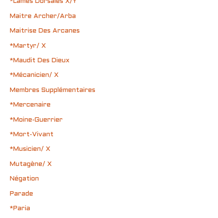
*Lames Dorsales X/Y
Maitre Archer/Arba
Maitrise Des Arcanes
*Martyr/ X
*Maudit Des Dieux
*Mécanicien/ X
Membres Supplémentaires
*Mercenaire
*Moine-Guerrier
*Mort-Vivant
*Musicien/ X
Mutagène/ X
Négation
Parade
*Paria