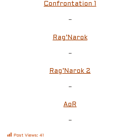
Confrontation 1
–
Rag’Narok
–
Rag’Narok 2
–
AoR
–
Post Views:
41