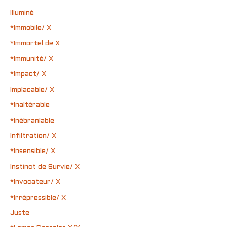
Illuminé
*Immobile/ X
*Immortel de X
*Immunité/ X
*Impact/ X
Implacable/ X
*Inaltérable
*Inébranlable
Infiltration/ X
*Insensible/ X
Instinct de Survie/ X
*Invocateur/ X
*Irrépressible/ X
Juste