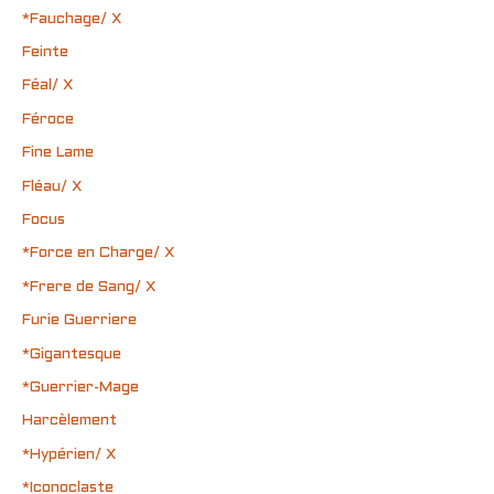
*Fauchage/ X
Feinte
Féal/ X
Féroce
Fine Lame
Fléau/ X
Focus
*Force en Charge/ X
*Frere de Sang/ X
Furie Guerriere
*Gigantesque
*Guerrier-Mage
Harcèlement
*Hypérien/ X
*Iconoclaste