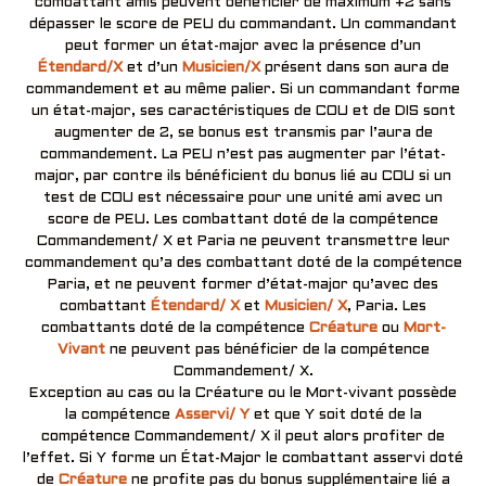
combattant amis peuvent bénéficier de maximum +2 sans
dépasser le score de PEU du commandant. Un commandant
peut former un état-major avec la présence d’un
Étendard/X
et d’un
Musicien/X
présent dans son aura de
commandement et au même palier. Si un commandant forme
un état-major, ses caractéristiques de COU et de DIS sont
augmenter de 2, se bonus est transmis par l’aura de
commandement. La PEU n’est pas augmenter par l’état-
major, par contre ils bénéficient du bonus lié au COU si un
test de COU est nécessaire pour une unité ami avec un
score de PEU. Les combattant doté de la compétence
Commandement/ X et Paria ne peuvent transmettre leur
commandement qu’a des combattant doté de la compétence
Paria, et ne peuvent former d’état-major qu’avec des
combattant
Étendard/ X
et
Musicien/ X
, Paria. Les
combattants doté de la compétence
Créature
ou
Mort-
Vivant
ne peuvent pas bénéficier de la compétence
Commandement/ X.
Exception au cas ou la Créature ou le Mort-vivant possède
la compétence
Asservi/ Y
et que Y soit doté de la
compétence Commandement/ X il peut alors profiter de
l’effet. Si Y forme un État-Major le combattant asservi doté
de
Créature
ne profite pas du bonus supplémentaire lié a