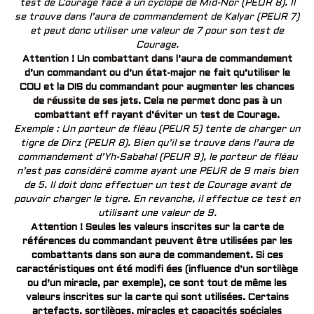
test de Courage face à un cyclope de Mid-Nor (PEUR 8). Il
se trouve dans l’aura de commandement de Kalyar (PEUR 7)
et peut donc utiliser une valeur de 7 pour son test de
Courage.
Attention ! Un combattant dans l’aura de commandement
d’un commandant ou d’un état-major ne fait qu’utiliser le
COU et la DIS du commandant pour augmenter les chances
de réussite de ses jets. Cela ne permet donc pas à un
combattant eff rayant d’éviter un test de Courage.
Exemple : Un porteur de fléau (PEUR 5) tente de charger un
tigre de Dirz (PEUR 8). Bien qu’il se trouve dans l’aura de
commandement d’Yh-Sabahal (PEUR 9), le porteur de fléau
n’est pas considéré comme ayant une PEUR de 9 mais bien
de 5. Il doit donc effectuer un test de Courage avant de
pouvoir charger le tigre. En revanche, il effectue ce test en
utilisant une valeur de 9.
Attention ! Seules les valeurs inscrites sur la carte de
références du commandant peuvent être utilisées par les
combattants dans son aura de commandement. Si ces
caractéristiques ont été modifi ées (influence d’un sortilège
ou d’un miracle, par exemple), ce sont tout de même les
valeurs inscrites sur la carte qui sont utilisées. Certains
artefacts, sortilèges, miracles et capacités spéciales