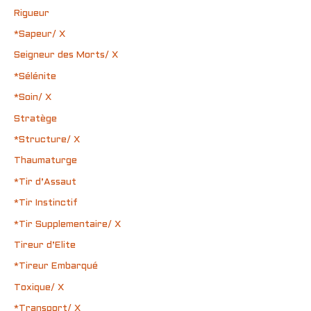
Rigueur
*Sapeur/ X
Seigneur des Morts/ X
*Sélénite
*Soin/ X
Stratège
*Structure/ X
Thaumaturge
*Tir d’Assaut
*Tir Instinctif
*Tir Supplementaire/ X
Tireur d’Elite
*Tireur Embarqué
Toxique/ X
*Transport/ X