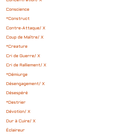
Concentration/ X
Conscience
*Construct
Contre-Attaque/ X
Coup de Maître/ X
*Creature
Cri de Guerre/ X
Cri de Ralliement/ X
*Démiurge
Désengagement/ X
Désespéré
*Destrier
Dévotion/ X
Dur à Cuire/ X
Éclaireur