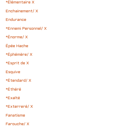
*Élémentaire X
Enchainement/ X
Endurance
*Ennemi Personnel/ X
*Énorme/ X
Épée Hache
*Éphémère/ X
*Esprit de X
Esquive
*Étendard/ X
*Éthéré
*Exalté
*Exterreré/ X
Fanatisme
Farouche/ X