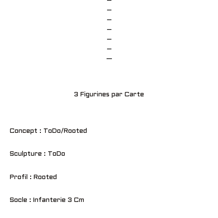
–
–
–
–
–
–
—
3 Figurines par Carte
Concept : ToDo/Rooted
Sculpture : ToDo
Profil : Rooted
Socle : Infanterie 3 Cm