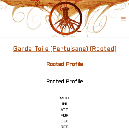
Skip
to
content
Ma
Me
Garde-Toile (Pertuisane) (Rooted)
Rooted Profile
Rooted Profile
MOU
INI
ATT
FOR
DEF
RES