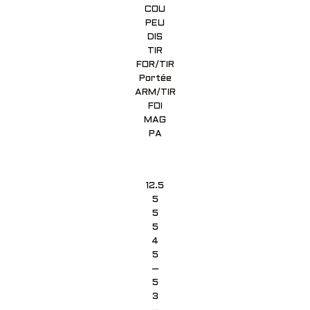
COU
PEU
DIS
TIR
FOR/TIR
Portée
ARM/TIR
FOI
MAG
PA
12.5
5
5
5
4
5
–
5
3