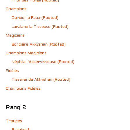
Troll des Toiles (Rooted)
Champions
Darcio, la Faux (Rooted)
Laralane la Tisseuse (Rooted)
Magiciens
Sorcière Akkyshan (Rooted)
Champions Magiciens
Néphila l’Asservisseuse (Rooted)
Fidèles
Tisserande Akkyshan (Rooted)
Champions Fidèles
Rang 2
Troupes
Barghest