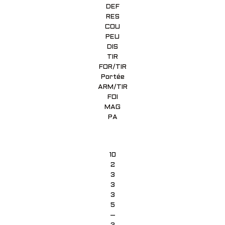
DEF
RES
COU
PEU
DIS
TIR
FOR/TIR
Portée
ARM/TIR
FOI
MAG
PA
10
2
3
3
3
5
–