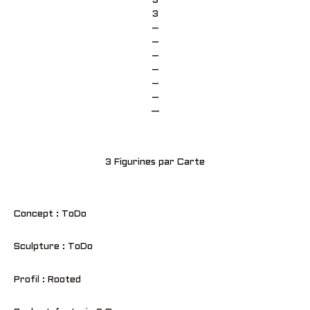
3
3
–
–
–
–
–
–
—
3 Figurines par Carte
Concept : ToDo
Sculpture : ToDo
Profil : Rooted