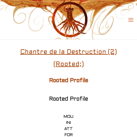
Skip
to
content
Ma
Me
Chantre de la Destruction (2)
(Rooted;)
Rooted Profile
Rooted Profile
MOU
INI
ATT
FOR