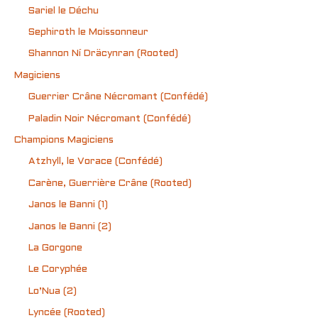
Sariel le Déchu
Sephiroth le Moissonneur
Shannon Ní Dräcynran (Rooted)
Magiciens
Guerrier Crâne Nécromant (Confédé)
Paladin Noir Nécromant (Confédé)
Champions Magiciens
Atzhyll, le Vorace (Confédé)
Carène, Guerrière Crâne (Rooted)
Janos le Banni (1)
Janos le Banni (2)
La Gorgone
Le Coryphée
Lo’Nua (2)
Lyncée (Rooted)