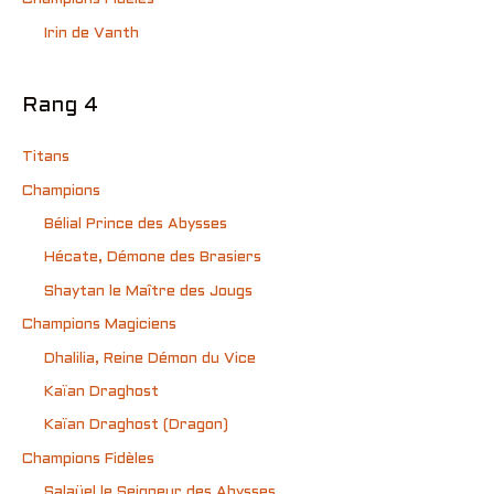
Irin de Vanth
Rang 4
Titans
Champions
Bélial Prince des Abysses
Hécate, Démone des Brasiers
Shaytan le Maître des Jougs
Champions Magiciens
Dhalilia, Reine Démon du Vice
Kaïan Draghost
Kaïan Draghost (Dragon)
Champions Fidèles
Salaüel le Seigneur des Abysses