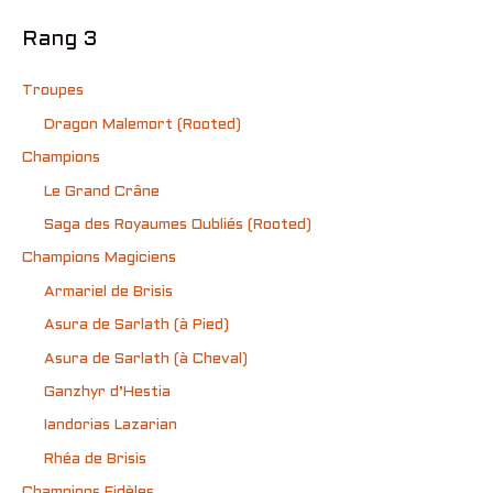
Rang 3
Troupes
Dragon Malemort (Rooted)
Champions
Le Grand Crâne
Saga des Royaumes Oubliés (Rooted)
Champions Magiciens
Armariel de Brisis
Asura de Sarlath (à Pied)
Asura de Sarlath (à Cheval)
Ganzhyr d’Hestia
Iandorias Lazarian
Rhéa de Brisis
Champions Fidèles