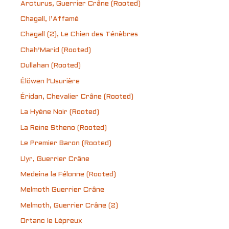
Arcturus, Guerrier Crâne (Rooted)
Chagall, l’Affamé
Chagall (2), Le Chien des Ténèbres
Chah’Marid (Rooted)
Dullahan (Rooted)
Élöwen l’Usurière
Éridan, Chevalier Crâne (Rooted)
La Hyène Noir (Rooted)
La Reine Stheno (Rooted)
Le Premier Baron (Rooted)
Llyr, Guerrier Crâne
Medeina la Félonne (Rooted)
Melmoth Guerrier Crâne
Melmoth, Guerrier Crâne (2)
Ortanc le Lépreux