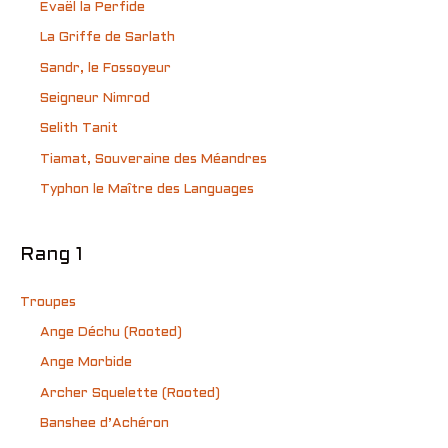
Evaël la Perfide
La Griffe de Sarlath
Sandr, le Fossoyeur
Seigneur Nimrod
Selith Tanit
Tiamat, Souveraine des Méandres
Typhon le Maître des Languages
Rang 1
Troupes
Ange Déchu (Rooted)
Ange Morbide
Archer Squelette (Rooted)
Banshee d’Achéron