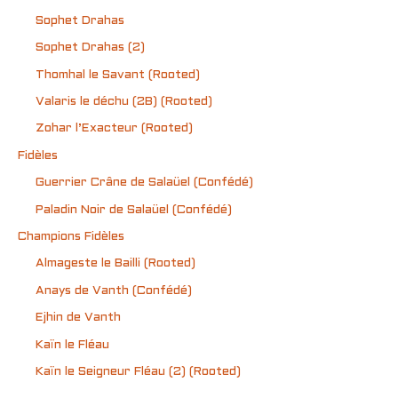
Sophet Drahas
Sophet Drahas (2)
Thomhal le Savant (Rooted)
Valaris le déchu (2B) (Rooted)
Zohar l’Exacteur (Rooted)
Fidèles
Guerrier Crâne de Salaüel (Confédé)
Paladin Noir de Salaüel (Confédé)
Champions Fidèles
Almageste le Bailli (Rooted)
Anays de Vanth (Confédé)
Ejhin de Vanth
Kaïn le Fléau
Kaïn le Seigneur Fléau (2) (Rooted)