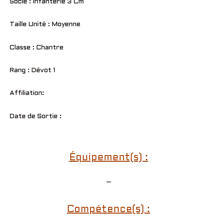
Socle : Infanterie 3 Cm
Taille Unité : Moyenne
Classe : Chantre
Rang : Dévot 1
Affiliation:
Date de Sortie :
Équipement(s) :
–
Compétence(s) :