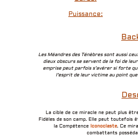
Puissance:
Bac
Les Méandres des Ténèbres sont aussi ceux 
dieux obscurs se servent de la foi de leu
emprise peut parfois s’avérer si forte qu’
l’esprit de leur victime au point que
Desc
La cible de ce miracle ne peut plus êt
Fidèles de son camp. Elle peut toutefois ê
la Compétence
Iconoclaste
. Ce mira
combattants posséda