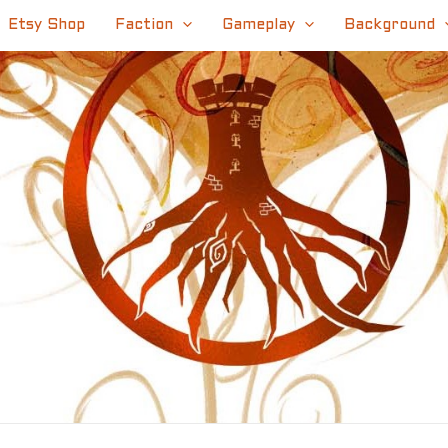
Etsy Shop
Faction
Gameplay
Background