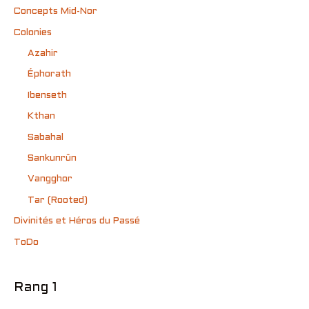
Concepts Mid-Nor
Colonies
Azahir
Éphorath
Ibenseth
Kthan
Sabahal
Sankunrûn
Vangghor
Tar (Rooted)
Divinités et Héros du Passé
ToDo
Rang 1