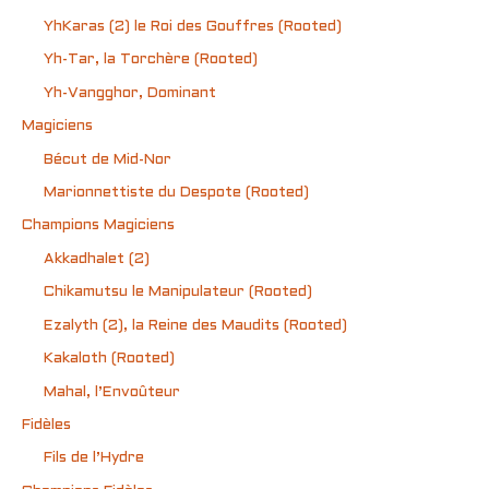
YhKaras (2) le Roi des Gouffres (Rooted)
Yh-Tar, la Torchère (Rooted)
Yh-Vangghor, Dominant
Magiciens
Bécut de Mid-Nor
Marionnettiste du Despote (Rooted)
Champions Magiciens
Akkadhalet (2)
Chikamutsu le Manipulateur (Rooted)
Ezalyth (2), la Reine des Maudits (Rooted)
Kakaloth (Rooted)
Mahal, l’Envoûteur
Fidèles
Fils de l’Hydre