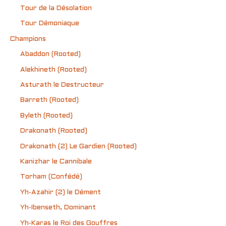
Tour de la Désolation
Tour Démoniaque
Champions
Abaddon (Rooted)
Alekhineth (Rooted)
Asturath le Destructeur
Barreth (Rooted)
Byleth (Rooted)
Drakonath (Rooted)
Drakonath (2) Le Gardien (Rooted)
Kanizhar le Cannibale
Torham (Confédé)
Yh-Azahir (2) le Dément
Yh-Ibenseth, Dominant
Yh-Karas le Roi des Gouffres