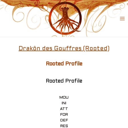
Skip
to
content
Ma
Me
Drakôn des Gouffres (Rooted)
Rooted Profile
Rooted Profile
MOU
INI
ATT
FOR
DEF
RES