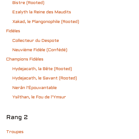
Bistre (Rooted)
Ezalyth la Reine des Maudits
Xakad, le Plangonophile (Rooted)
Fidèles
Collecteur du Despote
Neuvième Fidèle (Confédé)
Champions Fidèles
Hydejacath, la Bête (Rooted)
Hydejacath, le Savant (Rooted)
Nerân l’Épouvantable
Ysilthan, le Fou de l’Ymsur
Rang 2
Troupes