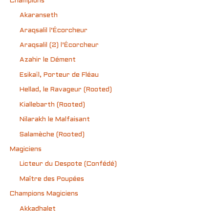
Champions
Akaranseth
Araqsalil l’Écorcheur
Araqsalil (2) l’Écorcheur
Azahir le Dément
Esikaïl, Porteur de Fléau
Hellad, le Ravageur (Rooted)
Kiallebarth (Rooted)
Nilarakh le Malfaisant
Salamèche (Rooted)
Magiciens
Licteur du Despote (Confédé)
Maître des Poupées
Champions Magiciens
Akkadhalet