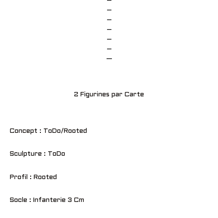
–
–
–
–
–
–
—
2 Figurines par Carte
Concept : ToDo/Rooted
Sculpture : ToDo
Profil : Rooted
Socle : Infanterie 3 Cm