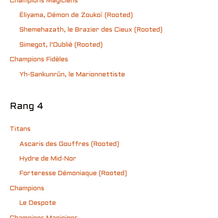
Champions Magiciens
Éliyama, Démon de Zoukoï (Rooted)
Shemehazath, le Brazier des Cieux (Rooted)
Simegot, l’Oublié (Rooted)
Champions Fidèles
Yh-Sankunrûn, le Marionnettiste
Rang 4
Titans
Ascaris des Gouffres (Rooted)
Hydre de Mid-Nor
Forteresse Démoniaque (Rooted)
Champions
Le Despote