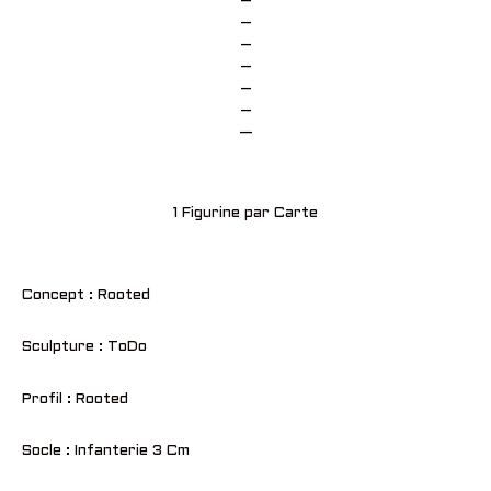
–
–
–
–
–
–
—
1 Figurine par Carte
Concept : Rooted
Sculpture : ToDo
Profil : Rooted
Socle : Infanterie 3 Cm