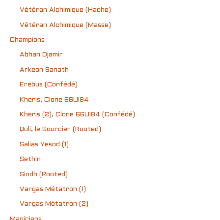
Vétéran Alchimique (Hache)
Vétéran Alchimique (Masse)
Champions
Abhan Djamir
Arkeon Sanath
Erebus (Confédé)
Kheris, Clone 66UI84
Kheris (2), Clone 66UI84 (Confédé)
Quli, le Sourcier (Rooted)
Salias Yesod (1)
Sethin
Sindh (Rooted)
Vargas Métatron (1)
Vargas Métatron (2)
Magiciens