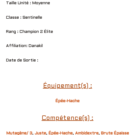
Taille Unité : Moyenne
Classe : Sentinelle
Rang : Champion 2 Élite
Affiliation: Danakil
Date de Sortie :
Équipement(s) :
Épée-Hache
Compétence(s) :
Mutagène/ 3
,
Juste
,
Épée-Hache
,
Ambidextre
,
Brute Épaisse