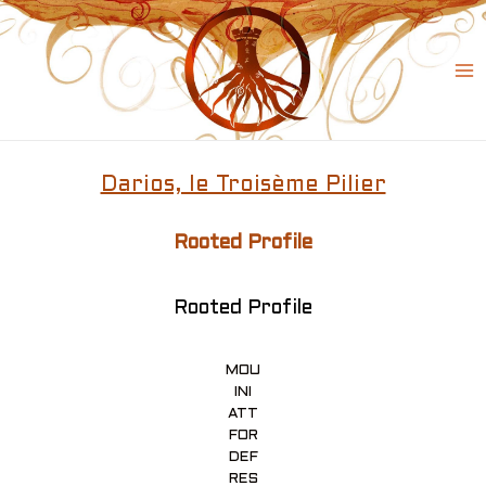
Skip
to
content
Ma
Me
Darios, le Troisème Pilier
Rooted Profile
Rooted Profile
MOU
INI
ATT
FOR
DEF
RES