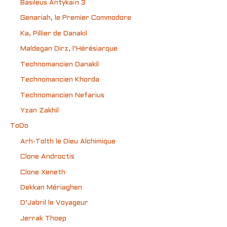
Basileus Antykaïn 3
Genariah, le Premier Commodore
Ka, Pillier de Danakil
Maldegan Dirz, l’Hérésiarque
Technomancien Danakil
Technomancien Khorda
Technomancien Nefarius
Yzan Zakhil
ToDo
Arh-Tolth le Dieu Alchimique
Clone Androctis
Clone Xeneth
Dekkan Mériaghen
D’Jabril le Voyageur
Jerrak Thoep