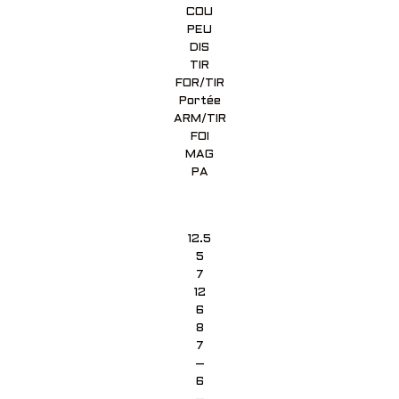
COU
PEU
DIS
TIR
FOR/TIR
Portée
ARM/TIR
FOI
MAG
PA
12.5
5
7
12
6
8
7
–
6