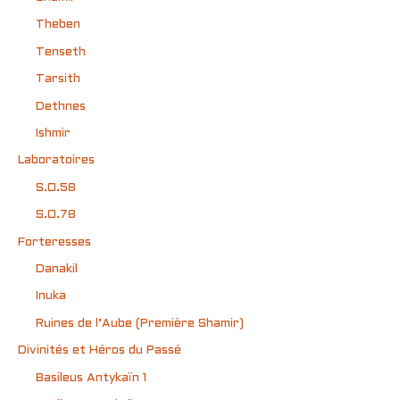
Theben
Tenseth
Tarsith
Dethnes
Ishmir
Laboratoires
S.O.58
S.O.78
Forteresses
Danakil
Inuka
Ruines de l’Aube (Première Shamir)
Divinités et Héros du Passé
Basileus Antykaïn 1