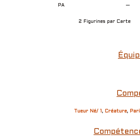
PA
—
2 Figurines par Carte
Équip
Compé
Tueur Né/ 1
,
Créature
,
Pari
Compétence(