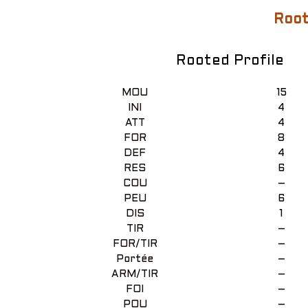
Root
Rooted Profile
MOU
15
INI
4
ATT
4
FOR
8
DEF
4
RES
6
COU
–
PEU
6
DIS
1
TIR
–
FOR/TIR
–
Portée
–
ARM/TIR
–
FOI
–
POU
–