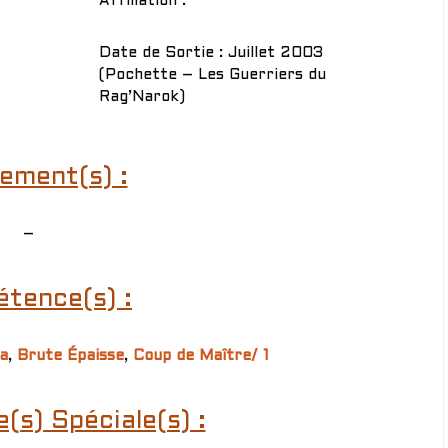
Affiliation :
Date de Sortie : Juillet 2003
(Pochette – Les Guerriers du
Rag’Narok)
ement(s) :
–
tence(s) :
a
,
Brute Épaisse
,
Coup de Maître/ 1
s) Spéciale(s) :