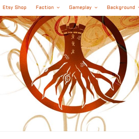
Etsy Shop
Faction
Gameplay
Background