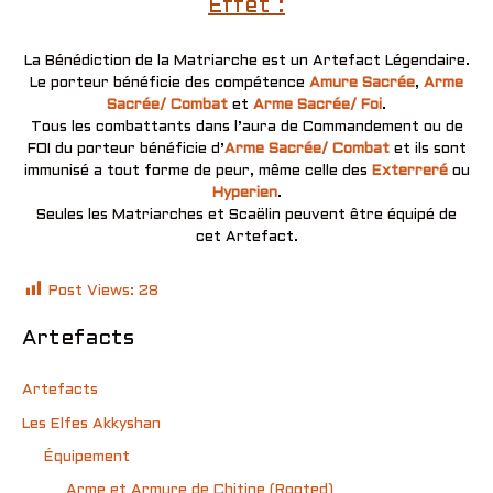
Effet :
La Bénédiction de la Matriarche est un Artefact Légendaire.
Le porteur bénéficie des compétence
Amure Sacrée
,
Arme
Sacrée/ Combat
et
Arme Sacrée/ Foi
.
Tous les combattants dans l’aura de Commandement ou de
FOI du porteur bénéficie d’
Arme Sacrée/ Combat
et ils sont
immunisé a tout forme de peur, même celle des
Exterreré
ou
Hyperien
.
Seules les Matriarches et Scaëlin peuvent être équipé de
cet Artefact.
Post Views:
28
Artefacts
Artefacts
Les Elfes Akkyshan
Équipement
Arme et Armure de Chitine (Rooted)