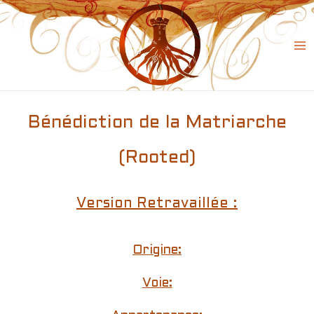
Skip
to
content
Ma
Me
Bénédiction de la Matriarche
(Rooted)
Version Retravaillée :
Origine:
Voie: