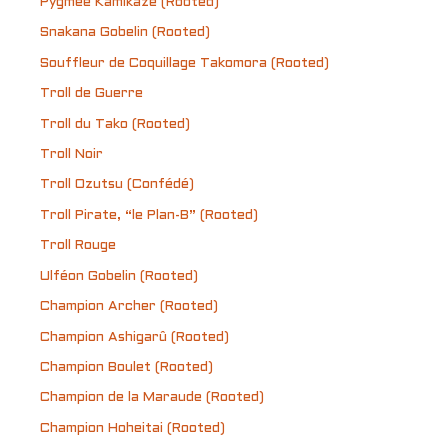
Pygmée Kamikaze (Rooted)
Snakana Gobelin (Rooted)
Souffleur de Coquillage Takomora (Rooted)
Troll de Guerre
Troll du Tako (Rooted)
Troll Noir
Troll Ozutsu (Confédé)
Troll Pirate, “le Plan-B” (Rooted)
Troll Rouge
Ulféon Gobelin (Rooted)
Champion Archer (Rooted)
Champion Ashigarû (Rooted)
Champion Boulet (Rooted)
Champion de la Maraude (Rooted)
Champion Hoheitai (Rooted)