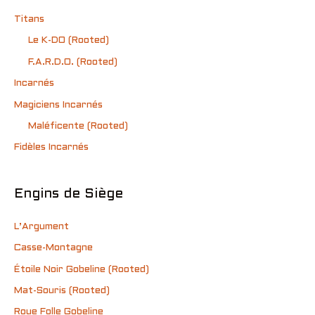
Titans
Le K-DO (Rooted)
F.A.R.D.O. (Rooted)
Incarnés
Magiciens Incarnés
Maléficente (Rooted)
Fidèles Incarnés
Engins de Siège
L’Argument
Casse-Montagne
Étoile Noir Gobeline (Rooted)
Mat-Souris (Rooted)
Roue Folle Gobeline