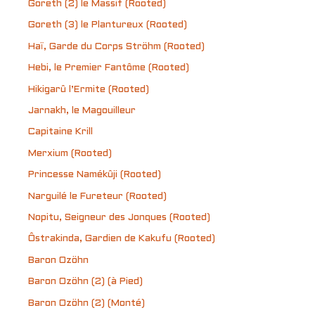
Goreth (2) le Massif (Rooted)
Goreth (3) le Plantureux (Rooted)
Haï, Garde du Corps Ströhm (Rooted)
Hebi, le Premier Fantôme (Rooted)
Hikigarû l’Ermite (Rooted)
Jarnakh, le Magouilleur
Capitaine Krill
Merxium (Rooted)
Princesse Namékûji (Rooted)
Narguilé le Fureteur (Rooted)
Nopitu, Seigneur des Jonques (Rooted)
Ôstrakinda, Gardien de Kakufu (Rooted)
Baron Ozöhn
Baron Ozöhn (2) (à Pied)
Baron Ozöhn (2) (Monté)