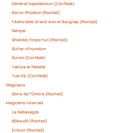
Général Napoléonium (Confédé)
Baron Rhodium (Rooted)
l’Admirable Grand Amiral Saugnap (Rooted)
Sempaï
Shishibô l’Importun (Rooted)
Sultan d’Humdum
Surimi (Confédé)
Yakûsa le Rebelle
Yue-Feï (Confédé)
Magiciens
Sbire de l’Ombre (Rooted)
Magiciens Incarnés
La Babayagob
Bôkoudô (Rooted)
Erbium (Rooted)