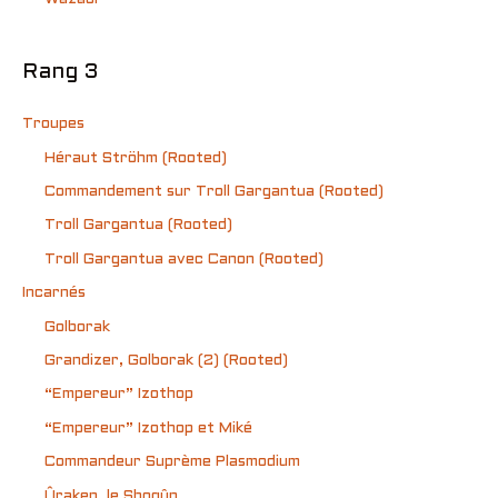
Rang 3
Troupes
Héraut Ströhm (Rooted)
Commandement sur Troll Gargantua (Rooted)
Troll Gargantua (Rooted)
Troll Gargantua avec Canon (Rooted)
Incarnés
Golborak
Grandizer, Golborak (2) (Rooted)
“Empereur” Izothop
“Empereur” Izothop et Miké
Commandeur Suprème Plasmodium
Ûraken, le Shogûn