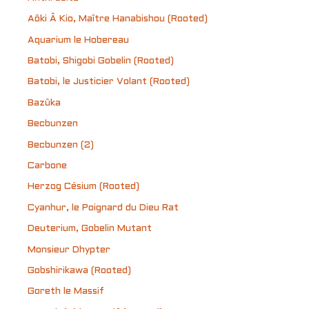
Aôki Â Kio, Maître Hanabishou (Rooted)
Aquarium le Hobereau
Batobi, Shigobi Gobelin (Rooted)
Batobi, le Justicier Volant (Rooted)
Bazûka
Becbunzen
Becbunzen (2)
Carbone
Herzog Césium (Rooted)
Cyanhur, le Poignard du Dieu Rat
Deuterium, Gobelin Mutant
Monsieur Dhypter
Gobshirikawa (Rooted)
Goreth le Massif