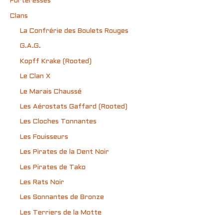
Forteresses
Clans
La Confrérie des Boulets Rouges
G.A.G.
Kopff Krake (Rooted)
Le Clan X
Le Marais Chaussé
Les Aérostats Gaffard (Rooted)
Les Cloches Tonnantes
Les Fouisseurs
Les Pirates de la Dent Noir
Les Pirates de Tako
Les Rats Noir
Les Sonnantes de Bronze
Les Terriers de la Motte