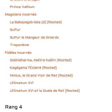
Prince Valhium
Magiciens Incarnés
La Babayagob-Isba (2) (Rooted)
Sulfur
Sulfur le Mangeur de Gniards
Treponème
Fidèles Incarnés
Gobhidharma, Maître Kaôlïn (Rooted)
Kagégama l’Éclairé (Rooted)
Nimius, le Grand Vizir de Rat (Rooted)
Ultimatum XVI
Ultimatum XVI et la Guele de Rat (Rooted)
Rang 4