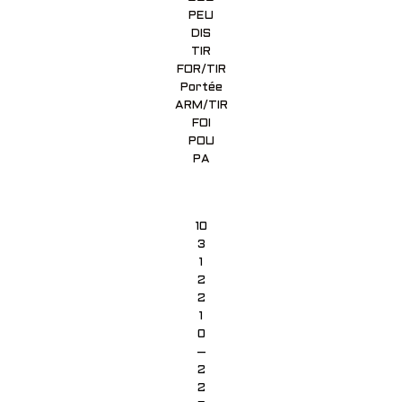
PEU
DIS
TIR
FOR/TIR
Portée
ARM/TIR
FOI
POU
PA
10
3
1
2
2
1
0
–
2
2