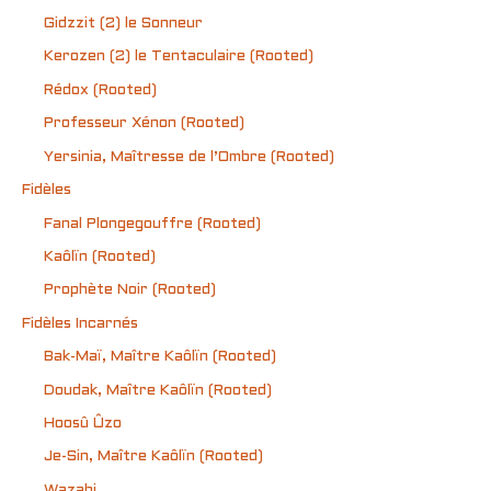
Gidzzit (2) le Sonneur
Kerozen (2) le Tentaculaire (Rooted)
Rédox (Rooted)
Professeur Xénon (Rooted)
Yersinia, Maîtresse de l’Ombre (Rooted)
Fidèles
Fanal Plongegouffre (Rooted)
Kaôlïn (Rooted)
Prophète Noir (Rooted)
Fidèles Incarnés
Bak-Maï, Maître Kaôlïn (Rooted)
Doudak, Maître Kaôlïn (Rooted)
Hoosû Ûzo
Je-Sin, Maître Kaôlïn (Rooted)
Wazabi