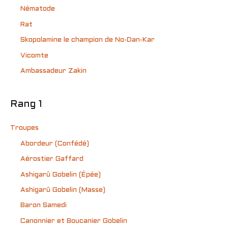
Nématode
Rat
Skopolamine le champion de No-Dan-Kar
Vicomte
Ambassadeur Zakin
Rang 1
Troupes
Abordeur (Confédé)
Aérostier Gaffard
Ashigarû Gobelin (Épée)
Ashigarû Gobelin (Masse)
Baron Samedi
Canonnier et Boucanier Gobelin