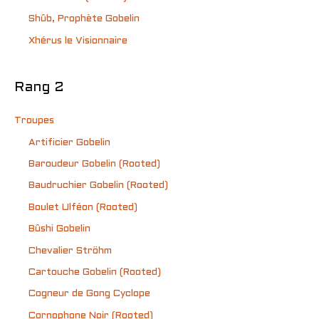
Shûb, Prophète Gobelin
Xhérus le Visionnaire
Rang 2
Troupes
Artificier Gobelin
Baroudeur Gobelin (Rooted)
Baudruchier Gobelin (Rooted)
Boulet Ulféon (Rooted)
Bûshi Gobelin
Chevalier Ströhm
Cartouche Gobelin (Rooted)
Cogneur de Gong Cyclope
Cornophone Noir (Rooted)