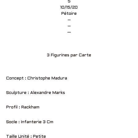
5
10/15/20
Pétoire
–
–
—
3 Figurines par Carte
Concept : Christophe Madura
Sculpture : Alexandre Marks
Profil : Rackham
Socle : Infanterie 3 Cm
Taille Unité : Petite