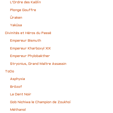
L’Ordre des Kaôlïn
Plonge Gouffre
Ûraken
Yakûsa
Divinités et Héros du Passé
Empereur Bismuth
Empereur Kharboxyl XIX
Empereur Phylobakther
Strycnius, Grand Maître Assassin
ToDo
Asphyxia
Brôzof
La Dent Noir
Gob Nichiwa le Champion de Zoukhoï
Méthanol