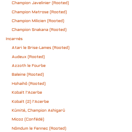
Champion Javelinier (Rooted)
Champion Matrose (Rooted)
Champion Milicien (Rooted)
Champion Snakana (Rooted)
Incarnés
Atari le Brise-Lames (Rooted)
Audeux (Rooted)
Azzoth le Fourbe
Baleine (Rooted)
Hohaihô (Rooted)
Kobalt l’Acerbe
Kobalt (2) l’Acerbe
Kûmité, Champion Ashigarû
Micoz (Confédé)
Nômdum le Fennec (Rooted)