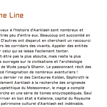
me Line
avaux à l’histoire d’Aarklash sont nombreux et
e trés peu d’entre eux. Beaucoup ont succombé en
. D’autres ont disparut en cherchant un raccourci
rs les corridors des vivants. Appeler des entités
celui qui se laisse facilement tenter.
t-être pas la plus aboutie, mais reste la plus
 ouvrages sur la civilisations et l’archéologie
 de Wyde jusqu’à Shamir. Le passionnant récit des
cé l’imagination de nombreux aventuriers !
 au dernier roi des Centaures Koldan, Sephiroth le
blement Aarklash à la recherche des originesde
suqelettique du Moissonneur, le mage a compilé
herche en une série de tomes encyclopédiques. Seul
arriver en bon état à Kalienne, capital du Royaume
 patrimoine culturel d’Aarklash est indéniable.