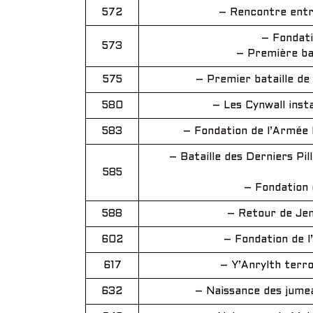
572
– Rencontre entre
– Fondati
573
– Première bat
575
– Premier bataille de
580
– Les Cynwall inst
583
– Fondation de l’Armée 
– Bataille des Derniers Pil
585
– Fondation 
588
– Retour de Jen 
602
– Fondation de l
617
– Y’Anrylth terro
632
– Naissance des jumea