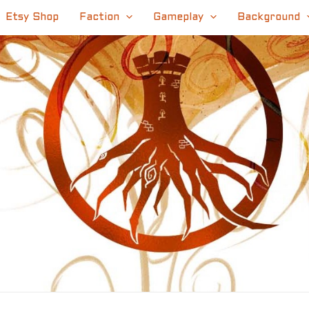
Etsy Shop
Faction
Gameplay
Background