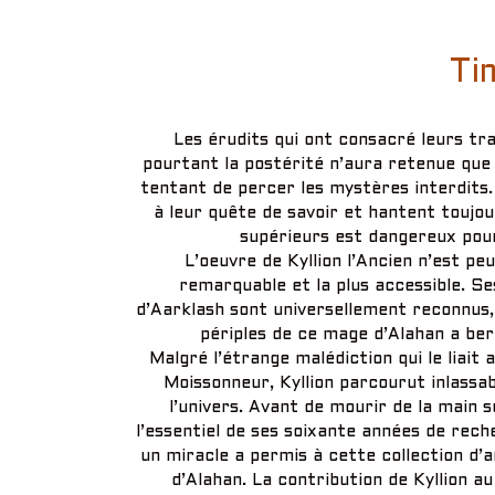
Ti
Les érudits qui ont consacré leurs tr
pourtant la postérité n’aura retenue qu
tentant de percer les mystères interdits
à leur quête de savoir et hantent toujou
supérieurs est dangereux pour 
L’oeuvre de Kyllion l’Ancien n’est peu
remarquable et la plus accessible. Ses
d’Aarklash sont universellement reconnus,
périples de ce mage d’Alahan a ber
Malgré l’étrange malédiction qui le liait
Moissonneur, Kyllion parcourut inlassa
l’univers. Avant de mourir de la main 
l’essentiel de ses soixante années de rec
un miracle a permis à cette collection d’
d’Alahan. La contribution de Kyllion au