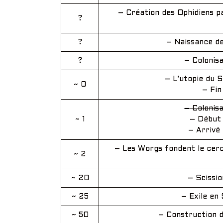
– Création des Ophidiens p
?
?
– Naissance d
?
– Colonisa
– L’utopie du S
~ 0
– Fin
– Colonisa
~ 1
– Début 
– Arrivé 
– Les Worgs fondent le cerc
~ 2
~ 20
– Scissio
~ 25
– Exile en
~ 50
– Construction d