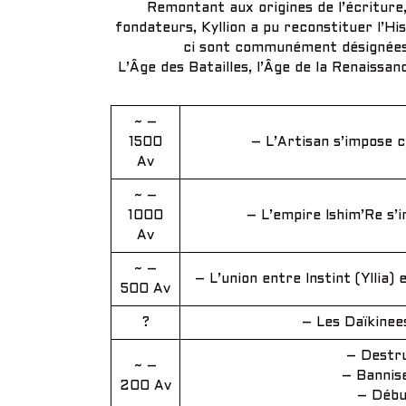
Remontant aux origines de l’écritur
fondateurs, Kyllion a pu reconstituer l’His
ci sont communément désignées 
L’Âge des Batailles, l’Âge de la Renaissanc
~ –
1500
– L’Artisan s’impose 
Av
~ –
1000
– L’empire Ishim’Re s’
Av
~ –
– L’union entre Instint (Yllia
500 Av
?
– Les Daïkinee
– Destru
~ –
– Bannis
200 Av
– Début