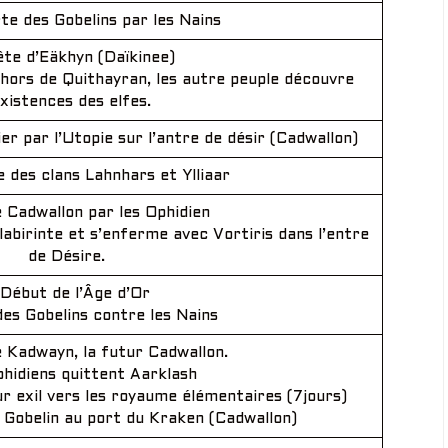
e des Gobelins par les Nains
te d’Eäkhyn (Daïkinee)
hors de Quithayran, les autre peuple découvre
existences des elfes.
er par l’Utopie sur l’antre de désir (Cadwallon)
des clans Lahnhars et Ylliaar
e Cadwallon par les Ophidien
birinte et s’enferme avec Vortiris dans l’entre
de Désire.
Début de l’Âge d’Or
des Gobelins contre les Nains
e Kadwayn, la futur Cadwallon.
hidiens quittent Aarklash
r exil vers les royaume élémentaires (7jours)
és Gobelin au port du Kraken (Cadwallon)