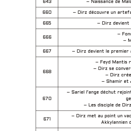
643
– Naissance de Mal
660
– Dirz découvre un artefa
665
– Dirz devient
– Fon
666
– M
667
– Dirz devient le premier 
– Feyd Mantis r
– Dirz se conver
668
– Dirz crée
– Shamir et
– Sariel l’ange déchut rejoin
670
ge
– Les disciple de Di
– Dirz met au point un vac
671
Akkylannien d