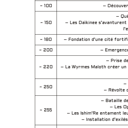
~ 100
– Découvert
– Quê
~ 150
– Les Daïkinee s’avanturent 
l’
~ 180
– Fondation d’une cité fortifi
~ 200
– Emergence 
– Prise d
~ 220
– La Wyrmes Maloth créer un la
– 
~ 250
– Révolte 
– Bataille d
– Les Op
~ 255
– Les Ishim’Re entament leu
– Installation d’exil