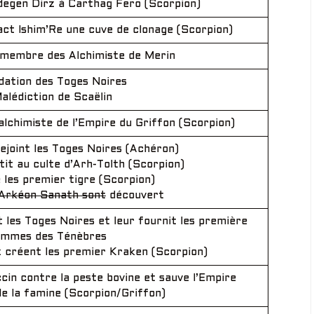
degen Dirz à Carthag Fero (Scorpion)
ct Ishim’Re une cuve de clonage (Scorpion)
 membre des Alchimiste de Merin
dation des Toges Noires
alédiction de Scaëlin
alchimiste de l’Empire du Griffon (Scorpion)
ejoint les Toges Noires (Achéron)
tit au culte d’Arh-Tolth (Scorpion)
 les premier tigre (Scorpion)
Arkéon Sanath sont
découvert
t les Toges Noires et leur fournit les première
mmes des Ténèbres
rz créent les premier Kraken (Scorpion)
cin contre la peste bovine et sauve l’Empire
e la famine (Scorpion/Griffon)