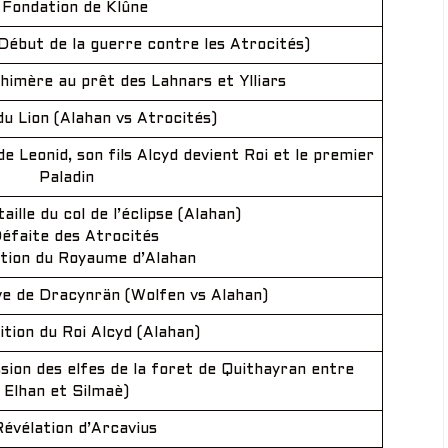
 Fondation de Klûne
 (Début de la guerre contre les Atrocités)
Chimère au prêt des Lahnars et Ylliars
du Lion (Alahan vs Atrocités)
e Leonid, son fils Alcyd devient Roi et le premier
Paladin
ille du col de l’éclipse (Alahan)
éfaite des Atrocités
tion du Royaume d’Alahan
ve de Dracynrän (Wolfen vs Alahan)
ition du Roi Alcyd (Alahan)
ssion des elfes de la foret de Quithayran entre
Elhan et Silmaè)
évélation d’Arcavius