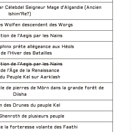
ar Célebdel Seigneur Mage d’Algandie (Ancien
Ishim’Re?)
es Wolfen descendent des Worgs
tion de l’Aegis par les Nains
phinx prête allégeance aux Héols
 de l’Hiver des Batailles
tion de l’Aegis par les Nains
de l’Âge de la Renaissance
du Peuple Kel sur Aarklash
le de pierres de Môrn dans la grande forêt de
Diisha
n des Drunes du peuple Kel
 Shenroth de plusieurs peuple
e la forteresse volante des Faathi