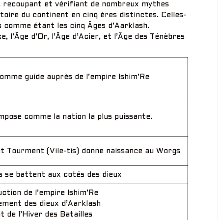
e, recoupant et vérifiant de nombreux mythes
toire du continent en cinq éres distinctes. Celles-
comme étant les cinq Âges d’Aarklash.
e, l’Âge d’Or, l’Âge d’Acier, et l’Âge des Ténèbres
comme guide auprès de l’empire Ishim’Re
impose comme la nation la plus puissante.
) et Tourment (Vile-tis) donne naissance au Worgs
s se battent aux cotés des dieux
ction de l’empire Ishim’Re
ement des dieux d’Aarklash
 de l’Hiver des Batailles