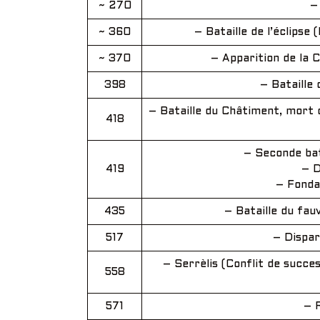
~ 270
–
~ 360
– Bataille de l’éclipse
~ 370
– Apparition de la 
398
– Bataille 
– Bataille du Châtiment, mort d
418
– Seconde bata
419
– D
– Fonda
435
– Bataille du fau
517
– Dispar
– Serrèlis (Conflit de succe
558
571
– R