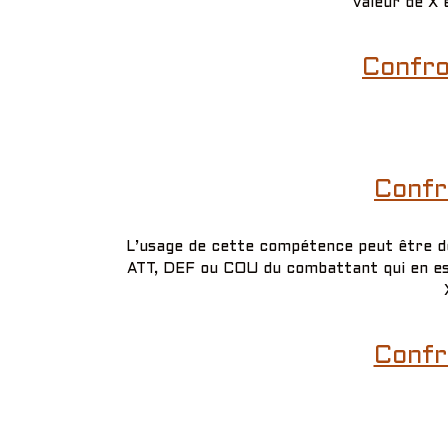
valeur de X 
Confro
Confr
L’usage de cette compétence peut être déc
ATT, DEF ou COU du combattant qui en est
Confr