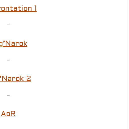
ontation 1
–
g’Narok
–
’Narok 2
–
AoR