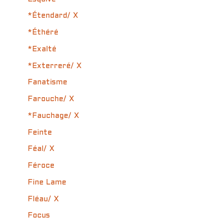
*Étendard/ X
*Éthéré
*Exalté
*Exterreré/ X
Fanatisme
Farouche/ X
*Fauchage/ X
Feinte
Féal/ X
Féroce
Fine Lame
Fléau/ X
Focus