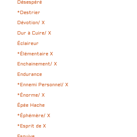
Désespéré
*Destrier
Dévotion/ X
Dur à Cuire/ X
Éclaireur
*Élémentaire X
Enchainement/ X
Endurance
*Ennemi Personnel/ X
*Énorme/ X
Épée Hache
*Éphémère/ X
*Esprit de X
Esquive