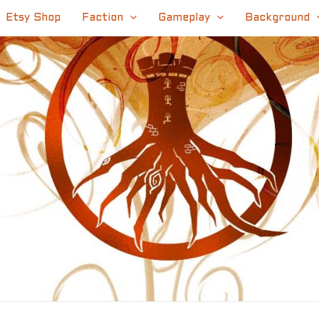
Etsy Shop
Faction
Gameplay
Background