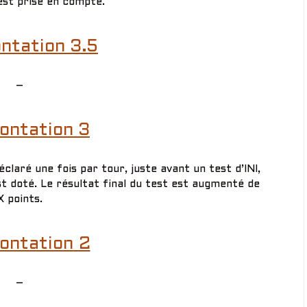
est prise en compte.
ntation 3.5
–
ontation 3
laré une fois par tour, juste avant un test d’INI,
 doté. Le résultat final du test est augmenté de
X points.
ontation 2
–