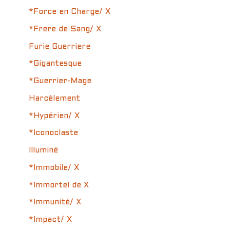
*Force en Charge/ X
*Frere de Sang/ X
Furie Guerriere
*Gigantesque
*Guerrier-Mage
Harcèlement
*Hypérien/ X
*Iconoclaste
Illuminé
*Immobile/ X
*Immortel de X
*Immunité/ X
*Impact/ X