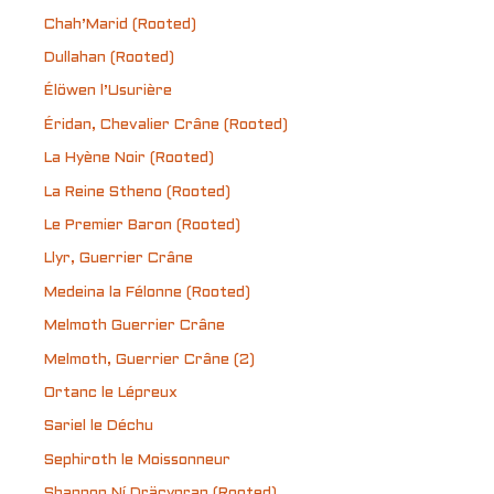
Chah’Marid (Rooted)
Dullahan (Rooted)
Élöwen l’Usurière
Éridan, Chevalier Crâne (Rooted)
La Hyène Noir (Rooted)
La Reine Stheno (Rooted)
Le Premier Baron (Rooted)
Llyr, Guerrier Crâne
Medeina la Félonne (Rooted)
Melmoth Guerrier Crâne
Melmoth, Guerrier Crâne (2)
Ortanc le Lépreux
Sariel le Déchu
Sephiroth le Moissonneur
Shannon Ní Dräcynran (Rooted)