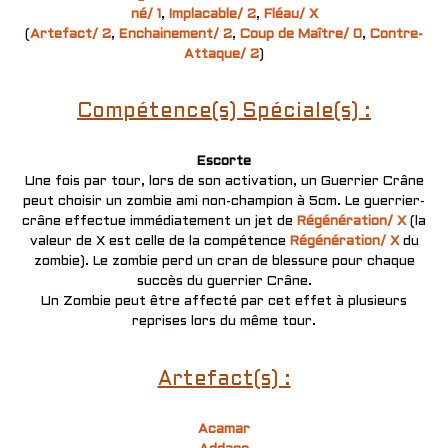
né/ 1
,
Implacable/ 2
,
Fléau/ X
(
Artefact/ 2
,
Enchainement/ 2
,
Coup de Maître/ 0
,
Contre-
Attaque/ 2
)
Compétence(s) Spéciale(s) :
Escorte
Une fois par tour, lors de son activation, un Guerrier Crâne
peut choisir un zombie ami non-champion à 5cm. Le guerrier-
crâne effectue immédiatement un jet de
Régénération/ X
(la
valeur de X est celle de la compétence
Régénération/ X
du
zombie). Le zombie perd un cran de blessure pour chaque
succès du guerrier Crâne.
Un Zombie peut être affecté par cet effet à plusieurs
reprises lors du même tour.
Artefact(s) :
Acamar