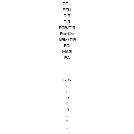
COU
PEU
DIS
TIR
FOR/TIR
Portée
ARM/TIR
FOI
MAG
PA
17.5
6
8
12
6
12
–
9
–