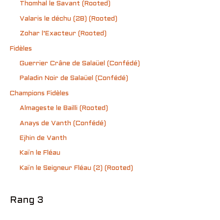
Thomhal le Savant (Rooted)
Valaris le déchu (2B) (Rooted)
Zohar l’Exacteur (Rooted)
Fidèles
Guerrier Crâne de Salaüel (Confédé)
Paladin Noir de Salaüel (Confédé)
Champions Fidèles
Almageste le Bailli (Rooted)
Anays de Vanth (Confédé)
Ejhin de Vanth
Kaïn le Fléau
Kaïn le Seigneur Fléau (2) (Rooted)
Rang 3