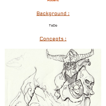
Addanc
Background :
ToDo
Concepts :