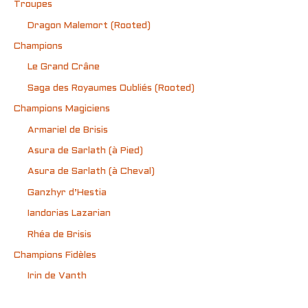
Troupes
Dragon Malemort (Rooted)
Champions
Le Grand Crâne
Saga des Royaumes Oubliés (Rooted)
Champions Magiciens
Armariel de Brisis
Asura de Sarlath (à Pied)
Asura de Sarlath (à Cheval)
Ganzhyr d’Hestia
Iandorias Lazarian
Rhéa de Brisis
Champions Fidèles
Irin de Vanth