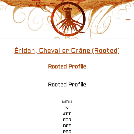
Skip
to
content
Ma
Me
Éridan, Chevalier Crâne (Rooted)
Rooted Profile
Rooted Profile
MOU
INI
ATT
FOR
DEF
RES