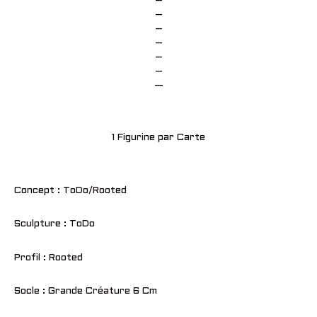
–
–
–
–
–
–
—
1 Figurine par Carte
Concept : ToDo/Rooted
Sculpture : ToDo
Profil : Rooted
Socle : Grande Créature 6 Cm