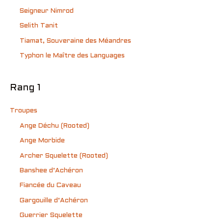
Seigneur Nimrod
Selith Tanit
Tiamat, Souveraine des Méandres
Typhon le Maître des Languages
Rang 1
Troupes
Ange Déchu (Rooted)
Ange Morbide
Archer Squelette (Rooted)
Banshee d’Achéron
Fiancée du Caveau
Gargouille d’Achéron
Guerrier Squelette