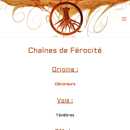
Skip
to
content
Ma
Me
Chaînes de Férocité
Origine :
Dévoreurs
Vois :
Ténèbres