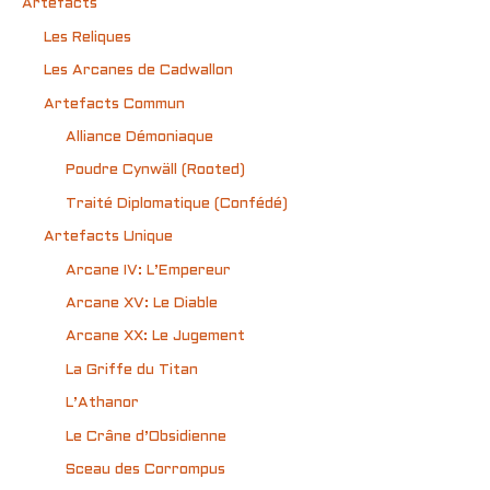
Artefacts
Les Reliques
Les Arcanes de Cadwallon
Artefacts Commun
Alliance Démoniaque
Poudre Cynwäll (Rooted)
Traité Diplomatique (Confédé)
Artefacts Unique
Arcane IV: L’Empereur
Arcane XV: Le Diable
Arcane XX: Le Jugement
La Griffe du Titan
L’Athanor
Le Crâne d’Obsidienne
Sceau des Corrompus