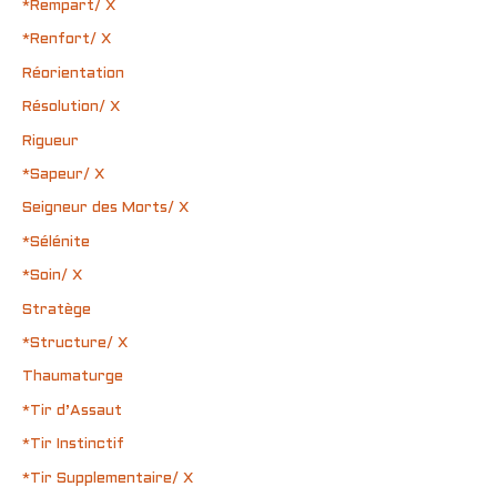
*Rempart/ X
*Renfort/ X
Réorientation
Résolution/ X
Rigueur
*Sapeur/ X
Seigneur des Morts/ X
*Sélénite
*Soin/ X
Stratège
*Structure/ X
Thaumaturge
*Tir d’Assaut
*Tir Instinctif
*Tir Supplementaire/ X