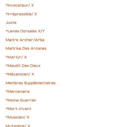
*Invocateur/ X
*Irrépressible/ X
Juste
*Lames Dorsales X/Y
Maitre Archer/Arba
Maitrise Des Arcanes
*Martyr/ X
*Maudit Des Dieux
*Mécanicien/ X
Membres Supplémentaires
*Mercenaire
*Moine-Guerrier
*Mort-Vivant
*Musicien/ X
Mutagène/ X