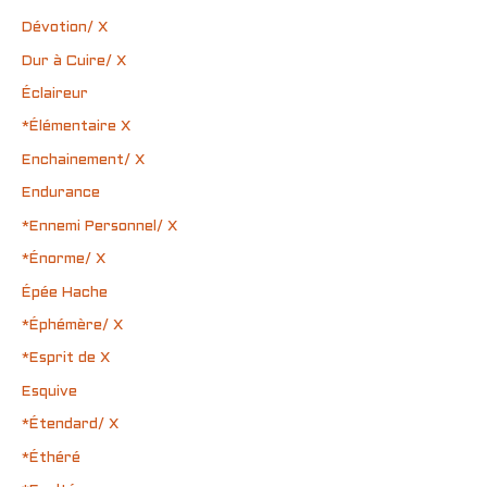
Dévotion/ X
Dur à Cuire/ X
Éclaireur
*Élémentaire X
Enchainement/ X
Endurance
*Ennemi Personnel/ X
*Énorme/ X
Épée Hache
*Éphémère/ X
*Esprit de X
Esquive
*Étendard/ X
*Éthéré