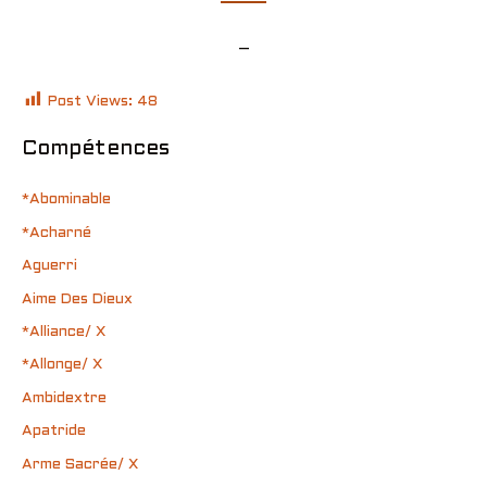
–
Post Views:
48
Compétences
*Abominable
*Acharné
Aguerri
Aime Des Dieux
*Alliance/ X
*Allonge/ X
Ambidextre
Apatride
Arme Sacrée/ X