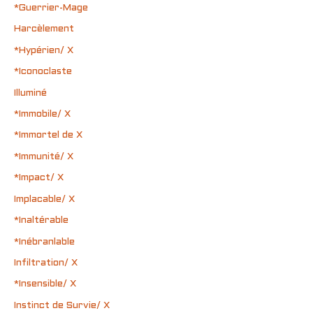
*Guerrier-Mage
Harcèlement
*Hypérien/ X
*Iconoclaste
Illuminé
*Immobile/ X
*Immortel de X
*Immunité/ X
*Impact/ X
Implacable/ X
*Inaltérable
*Inébranlable
Infiltration/ X
*Insensible/ X
Instinct de Survie/ X