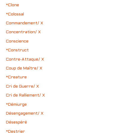
*Clone
*Colossal
Commandement/ X
Concentration/ X
Conscience
*Construct
Contre-Attaque/ X
Coup de Maître/ X
*Creature
Cri de Guerre/ X
Cri de Ralliement/ X
*Démiurge
Désengagement/ X
Désespéré
*Destrier