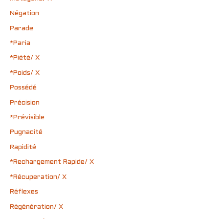
Négation
Parade
*Paria
*Pièté/ X
*Poids/ X
Possédé
Précision
*Prévisible
Pugnacité
Rapidité
*Rechargement Rapide/ X
*Récuperation/ X
Réflexes
Régénération/ X