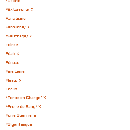
*Exalté
*Exterreré/ X
Fanatisme
Farouche/ X
*Fauchage/ X
Feinte
Féal/ X
Féroce
Fine Lame
Fléau/ X
Focus
*Force en Charge/ X
*Frere de Sang/ X
Furie Guerriere
*Gigantesque