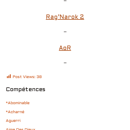
–
Rag’Narok 2
–
AoR
–
Post Views:
38
Compétences
*Abominable
*Acharné
Aguerri
Aime Des Dieux