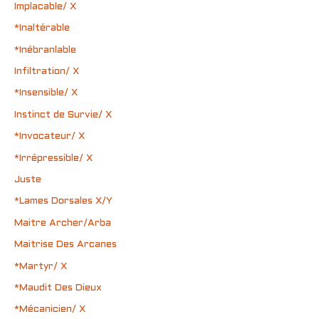
Implacable/ X
*Inaltérable
*Inébranlable
Infiltration/ X
*Insensible/ X
Instinct de Survie/ X
*Invocateur/ X
*Irrépressible/ X
Juste
*Lames Dorsales X/Y
Maitre Archer/Arba
Maitrise Des Arcanes
*Martyr/ X
*Maudit Des Dieux
*Mécanicien/ X