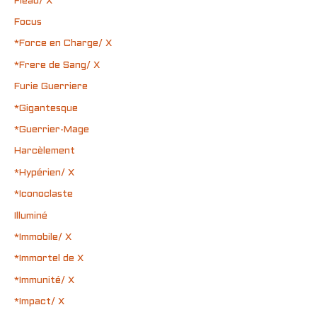
Fléau/ X
Focus
*Force en Charge/ X
*Frere de Sang/ X
Furie Guerriere
*Gigantesque
*Guerrier-Mage
Harcèlement
*Hypérien/ X
*Iconoclaste
Illuminé
*Immobile/ X
*Immortel de X
*Immunité/ X
*Impact/ X