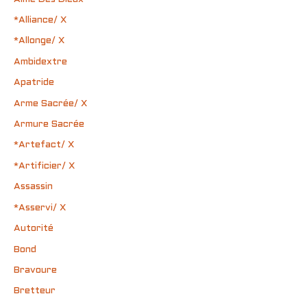
*Alliance/ X
*Allonge/ X
Ambidextre
Apatride
Arme Sacrée/ X
Armure Sacrée
*Artefact/ X
*Artificier/ X
Assassin
*Asservi/ X
Autorité
Bond
Bravoure
Bretteur