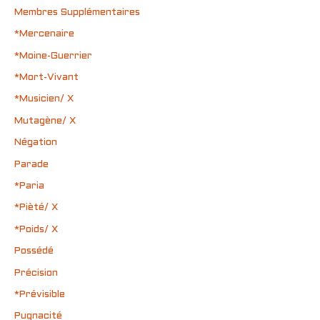
Membres Supplémentaires
*Mercenaire
*Moine-Guerrier
*Mort-Vivant
*Musicien/ X
Mutagène/ X
Négation
Parade
*Paria
*Pièté/ X
*Poids/ X
Possédé
Précision
*Prévisible
Pugnacité