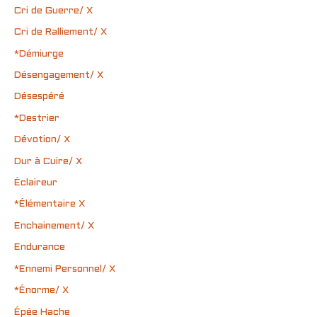
Cri de Guerre/ X
Cri de Ralliement/ X
*Démiurge
Désengagement/ X
Désespéré
*Destrier
Dévotion/ X
Dur à Cuire/ X
Éclaireur
*Élémentaire X
Enchainement/ X
Endurance
*Ennemi Personnel/ X
*Énorme/ X
Épée Hache