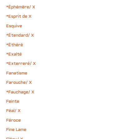
*Éphémère/ X
*Esprit de X
Esquive
*Étendard/ X
*Éthéré
*Exalté
*Exterreré/ X
Fanatisme
Farouche/ X
*Fauchage/ X
Feinte
Féal/ X
Féroce
Fine Lame