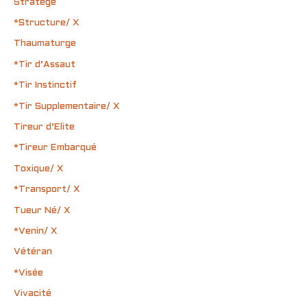
Stratège
*Structure/ X
Thaumaturge
*Tir d’Assaut
*Tir Instinctif
*Tir Supplementaire/ X
Tireur d’Elite
*Tireur Embarqué
Toxique/ X
*Transport/ X
Tueur Né/ X
*Venin/ X
Vétéran
*Visée
Vivacité