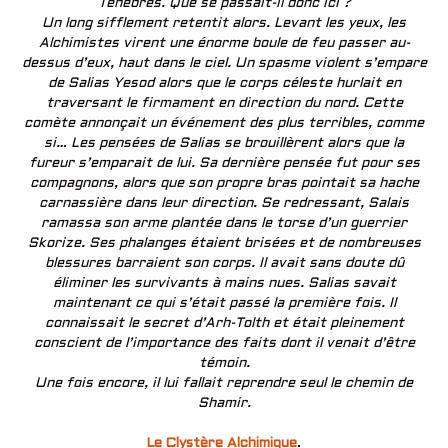
Ténèbres. Que se passait-il donc ici ?
Un long sifflement retentit alors. Levant les yeux, les
Alchimistes virent une énorme boule de feu passer au-
dessus d’eux, haut dans le ciel. Un spasme violent s’empare
de Salias Yesod alors que le corps céleste hurlait en
traversant le firmament en direction du nord. Cette
comète annonçait un événement des plus terribles, comme
si… Les pensées de Salias se brouillèrent alors que la
fureur s’emparait de lui. Sa dernière pensée fut pour ses
compagnons, alors que son propre bras pointait sa hache
carnassière dans leur direction.
Se redressant, Salais
ramassa son arme plantée dans le torse d’un guerrier
Skorize. Ses phalanges étaient brisées et de nombreuses
blessures barraient son corps. Il avait sans doute dû
éliminer les survivants à mains nues. Salias savait
maintenant ce qui s’était passé la première fois. Il
connaissait le secret d’Arh-Tolth et était pleinement
conscient de l’importance des faits dont il venait d’être
témoin.
Une fois encore, il lui fallait reprendre seul le chemin de
Shamir.
Le Clystère Alchimique
.