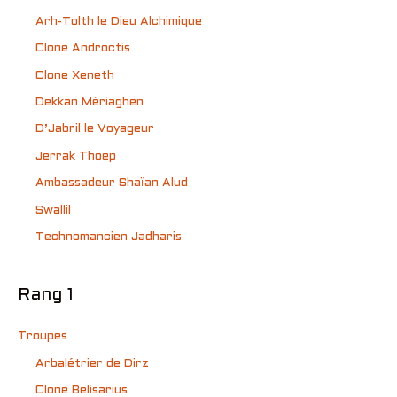
Arh-Tolth le Dieu Alchimique
Clone Androctis
Clone Xeneth
Dekkan Mériaghen
D’Jabril le Voyageur
Jerrak Thoep
Ambassadeur Shaïan Alud
Swallil
Technomancien Jadharis
Rang 1
Troupes
Arbalétrier de Dirz
Clone Belisarius