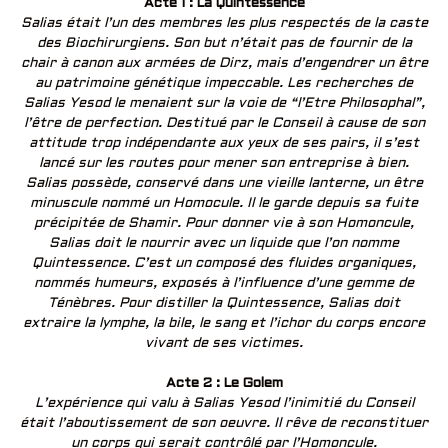
Acte 1 : La Quintessence
Salias était l’un des membres les plus respectés de la caste
des Biochirurgiens. Son but n’était pas de fournir de la
chair à canon aux armées de Dirz, mais d’engendrer un être
au patrimoine génétique impeccable. Les recherches de
Salias Yesod le menaient sur la voie de “l’Etre Philosophal”,
l’être de perfection. Destitué par le Conseil à cause de son
attitude trop indépendante aux yeux de ses pairs, il s’est
lancé sur les routes pour mener son entreprise à bien.
Salias possède, conservé dans une vieille lanterne, un être
minuscule nommé un Homocule. Il le garde depuis sa fuite
précipitée de Shamir. Pour donner vie à son Homoncule,
Salias doit le nourrir avec un liquide que l’on nomme
Quintessence. C’est un composé des fluides organiques,
nommés humeurs, exposés à l’influence d’une gemme de
Ténèbres. Pour distiller la Quintessence, Salias doit
extraire la lymphe, la bile, le sang et l’ichor du corps encore
vivant de ses victimes.
Acte 2 : Le Golem
L’expérience qui valu à Salias Yesod l’inimitié du Conseil
était l’aboutissement de son oeuvre. Il rêve de reconstituer
un corps qui serait contrôlé par l’Homoncule.