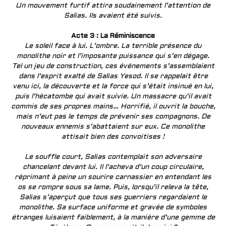
Un mouvement furtif attira soudainement l’attention de
Salias. Ils avaient été suivis.
Acte 3 : La Réminiscence
Le soleil face à lui. L’ombre. La terrible présence du
monolithe noir et l’imposante puissance qui s’en dégage.
Tel un jeu de construction, ces événements s’assemblaient
dans l’esprit exalté de Salias Yesod. Il se rappelait être
venu ici, la découverte et la force qui s’était insinué en lui,
puis l’hécatombe qui avait suivie. Un massacre qu’il avait
commis de ses propres mains… Horrifié, il ouvrit la bouche,
mais n’eut pas le temps de prévenir ses compagnons. De
nouveaux ennemis s’abattaient sur eux. Ce monolithe
attisait bien des convoitises !
Le souffle court, Salias contemplait son adversaire
chancelant devant lui. Il l’acheva d’un coup circulaire,
réprimant à peine un sourire carnassier en entendant les
os se rompre sous sa lame. Puis, lorsqu’il releva la tête,
Salias s’aperçut que tous ses guerriers regardaient le
monolithe. Sa surface uniforme et gravée de symboles
étranges luisaient faiblement, à la manière d’une gemme de