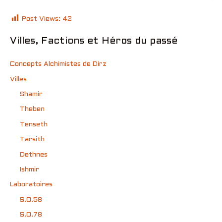
Post Views:
42
Villes, Factions et Héros du passé
Concepts Alchimistes de Dirz
Villes
Shamir
Theben
Tenseth
Tarsith
Dethnes
Ishmir
Laboratoires
S.O.58
S.O.78