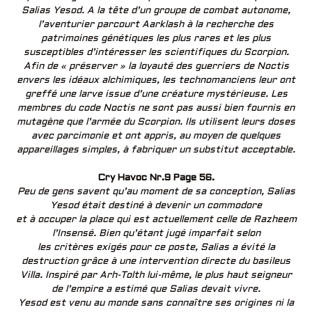
Salias Yesod. A la tête d’un groupe de combat autonome,
l’aventurier parcourt Aarklash à la recherche des
patrimoines génétiques les plus rares et les plus
susceptibles d’intéresser les scientifiques du Scorpion.
Afin de « préserver » la loyauté des guerriers de Noctis
envers les idéaux alchimiques, les technomanciens leur ont
greffé une larve issue d’une créature mystérieuse. Les
membres du code Noctis ne sont pas aussi bien fournis en
mutagène que l’armée du Scorpion. Ils utilisent leurs doses
avec parcimonie et ont appris, au moyen de quelques
appareillages simples, à fabriquer un substitut acceptable.
Cry Havoc Nr.9 Page 56.
Peu de gens savent qu’au moment de sa conception, Salias
Yesod était destiné à devenir un commodore
et à occuper la place qui est actuellement celle de Razheem
l’Insensé. Bien qu’étant jugé imparfait selon
les critères exigés pour ce poste, Salias a évité la
destruction grâce à une intervention directe du basileus
Villa. Inspiré par Arh-Tolth lui-même, le plus haut seigneur
de l’empire a estimé que Salias devait vivre.
Yesod est venu au monde sans connaître ses origines ni la