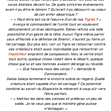
corps étendus devant lui. De quels sinistres événements
avait-il pu être le témoin ? Qu’avait-il pu découvrir au coeur
de cet enfer désertique ?
– « Peut-être est-ce là l’oeuvre d’un de nos
Tigres
? »
Avança le commandant de l’unité tout en soulevant
délicatement un bras déchiqueté. Salias réfuta une telle
possibilité d’un geste de la tête. Aucun Tigre même parmi
ceux affectés à la défense de Shamir, n’aurait pu faire un
tel carnage. Qui plus est, voir un Tigre se retourner contre
ses créateurs était aussi improbable que rencontrer un
Inquisiteur
empreint de compassion. Non, la vérité était
tout autre, quelque chose rodait dans le désert, quelque
chose que lui et ses hommes avaient dérangé ou réveillé.
– « Que faisons-nous des corps ? » demanda le
Commandant.
Salias balaya lentement la sinistre scène du regard. Quelle
créature était capable d’un tel carnage ? Ce potentiel
combiné au savoir du Biopsiste le mènerait à coup sûr vers
l’être parfait.
– « Mettez-les dans des caisses et prélevez un peu de
sable. Je ne veux pas que le moindre gène puisse
m’échapper. »