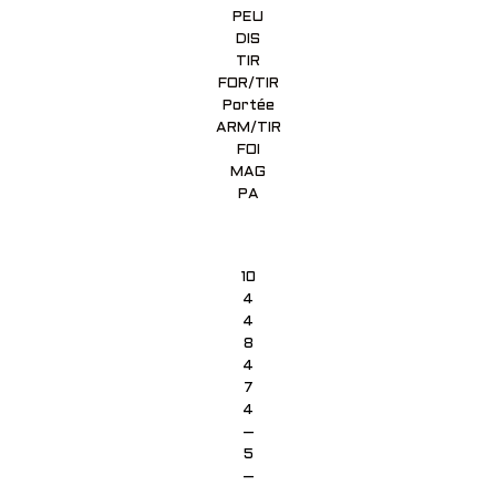
PEU
DIS
TIR
FOR/TIR
Portée
ARM/TIR
FOI
MAG
PA
10
4
4
8
4
7
4
–
5
–