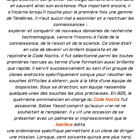
et sauvant ainsi son existence. Plus important encore, il
s’incarna lorsqu’il toucha pour la première fois une gemme
de Ténèbres. Il n’eut aucun mal a assimiler et a restituer les
connaissances :
explorer et conquérir de nouveaux domaines de recherche
technomagique, vaincre l’inconnu à l’aide de la
connaissance, de la raison et de la science. Ce clone était
en voie de devenir un brillant biopsiste et de
rejoindre le Code Noctis. Il fut sélectionné parmi les toutes
premières recrues au terme d’une formation aussi brillante
que rapide. Il servit successivement au sein d’un groupe de
clones androctis spécifiquement conçus pour récolter les
souches difficiles à obtenir, puis à la tête d’une équipe de
biopsistes. Sous sa direction, son équipe rassembla
quelques-unes des souches les plus précieuses. En 825, le
quatrième omnimancien en charge du
Code Noctis
fut
assassiné. Salias Yesod comprit qu’aucun vrai-né ne
souhaitait le remplacer. Il y vit une occasion de se
présenter avec un palmarès si impressionnant que le
basileus
édita
une ordonnance spécifique permettant à un clone de diriger
une mission. Lorsque, cent soixante-quinze ans plus tard,