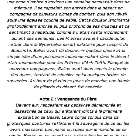
une zone d’ombre d’environ une semaine persistait dans sa
mémoire. Il se rappelait son entrée dans le désert en
compagnie de plusieurs clones de combat, puis son réveil
sous une épaisse couche de sable. Cette douleur lancinante
profondément ancrée au plus profond de ses muscles et ce
sentiment d’hébétude, comme s’il était resté inconscient
durant des semaines. Les Prêtres avaient décidé qu’un
retour dans le Syharhalna serait salutaire pour l’esprit du
Biopsiste. Salias avait dû découvrir quelque chose et la
simple idée d’une puissance inconnue rôdant dans le désert
était inconcevable pour les Prêtres d’Arh-Tolth. Flanqué de
nouveaux compagnons, Salias avait donc repris le chemin
des dunes, tentant de réveiller en lui quelques bribes de
souvenirs. Au bout de plusieurs jours de marche, une bande
de pillards du désert fut repérée.
Acte 2 : Vengeance du Père
Devant eux reposaient les cadavres démembrés et
desséchés de ceux qui s’étaient joints à la première
expédition de Salias. Leurs corps tordus dans de
grotesques postures reflétaient la sauvagerie de ce qui les
avait massacré. Les mains crispées sur le manche de sa
hache, Salias ne parvenait pas à détacher les yeux de ses