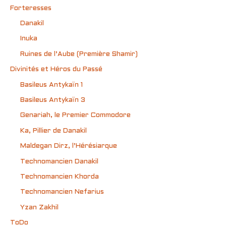
Forteresses
Danakil
Inuka
Ruines de l’Aube (Première Shamir)
Divinités et Héros du Passé
Basileus Antykaïn 1
Basileus Antykaïn 3
Genariah, le Premier Commodore
Ka, Pillier de Danakil
Maldegan Dirz, l’Hérésiarque
Technomancien Danakil
Technomancien Khorda
Technomancien Nefarius
Yzan Zakhil
ToDo