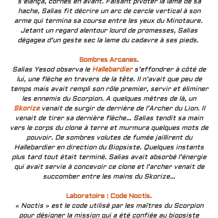
s’élança, cornes en avant. Faisant pivoter la lame de sa
hache, Salias fit décrire un arc de cercle vertical à son
arme qui termina sa course entre les yeux du Minotaure.
Jetant un regard alentour lourd de promesses, Salias
dégagea d’un geste sec la lame du cadavre à ses pieds.
Sombres Arcanes
.
Salias Yesod observa le
Hallebardier
s’effondrer à côté de
lui, une flèche en travers de la tête. Il n’avait que peu de
temps mais avait rempli son rôle premier, servir et éliminer
les ennemis du Scorpion. A quelques mètres de là, un
Skorize
venait de surgir de derrière de l’Archer du Lion. Il
venait de tirer sa dernière flèche… Salias tendit sa main
vers le corps du clone à terre et murmura quelques mots de
pouvoir. De sombres volutes de fumée jaillirent du
Hallebardier en direction du Biopsiste. Quelques instants
plus tard tout était terminé. Salias avait absorbé l’énergie
qui avait servie à concevoir ce clone et l’archer venait de
succomber entre les mains du Skorize…
Laboratoire : Code Noctis.
« Noctis » est le code utilisé par les maîtres du Scorpion
pour désigner la mission qui a été confiée au biopsiste