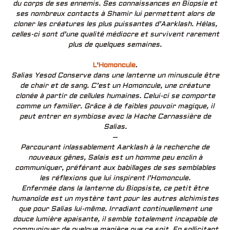
du corps de ses ennemis. Ses connaissances en Biopsie et
ses nombreux contacts à Shamir lui permettent alors de
cloner les créatures les plus puissantes d’Aarklash. Hélas,
celles-ci sont d’une qualité médiocre et survivent rarement
plus de quelques semaines.
L’Homoncule
.
Salias Yesod Conserve dans une lanterne un minuscule être
de chair et de sang. C’est un Homoncule, une créature
clonée à partir de cellules humaines. Celui-ci se comporte
comme un familier. Grâce à de faibles pouvoir magique, il
peut entrer en symbiose avec la Hache Carnassière de
Salias.
–
Parcourant inlassablement Aarklash à la recherche de
nouveaux gênes, Salais est un homme peu enclin à
communiquer, préférant aux babillages de ses semblables
les réflexions que lui inspirent l’Homoncule.
Enfermée dans la lanterne du Biopsiste, ce petit être
humanoïde est un mystère tant pour les autres alchimistes
que pour Salias lui-même. Irradiant continuellement une
douce lumière apaisante, il semble totalement incapable de
communiquer de quelque manière que ce soit. En sollicitant