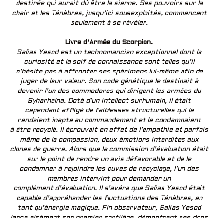
destinée qui aurait dû être la sienne. Ses pouvoirs sur la
chair et les Ténèbres, jusqu’ici sousexploités, commencent
seulement à se révéler.
Livre d’Armée du Scorpion.
Salias Yesod est un technomancien exceptionnel dont la
curiosité et la soif de connaissance sont telles qu’il
n’hésite pas à affronter ses spécimens lui-même afin de
juger de leur valeur. Son code génétique le destinait à
devenir l’un des commodores qui dirigent les armées du
Syharhalna. Doté d’un intellect surhumain, il était
cependant affligé de faiblesses structurelles qui le
rendaient inapte au commandement et le condamnaient
à être recyclé. Il éprouvait en effet de l’empathie et parfois
même de la compassion, deux émotions interdites aux
clones de guerre. Alors que la commission d’évaluation était
sur le point de rendre un avis défavorable et de le
condamner à rejoindre les cuves de recyclage, l’un des
membres intervint pour demander un
complément d’évaluation. Il s’avéra que Salias Yesod était
capable d’appréhender les fluctuations des Ténèbres, en
tant qu’énergie magique. Fin observateur, Salias Yesod
lança aisément son premier sortilège, démontrant ses dons