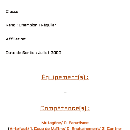
Classe :
Rang : Champion 1 Régulier
Affiliation:
Date de Sortie : Juillet 2000
Équipement(s) :
–
Compétence(s) :
Mutagène/ 0
,
Fanatisme
(
Artefact/ 1
,
Coup de Maître/ 0
,
Enchainement/ 2
,
Contre-