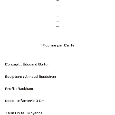
–
–
–
–
–
—
1 Figurine par Carte
Concept : Edouard Guiton
Sculpture : Arnaud Boudoiron
Profil : Rackham
Socle : Infanterie 3 Cm
Taille Unité : Moyenne