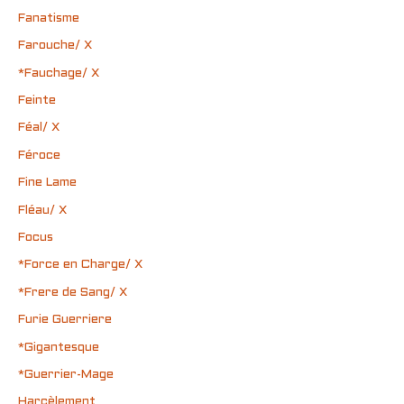
Fanatisme
Farouche/ X
*Fauchage/ X
Feinte
Féal/ X
Féroce
Fine Lame
Fléau/ X
Focus
*Force en Charge/ X
*Frere de Sang/ X
Furie Guerriere
*Gigantesque
*Guerrier-Mage
Harcèlement