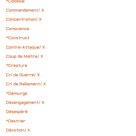
*Colossal
Commandement/ X
Concentration/ X
Conscience
*Construct
Contre-Attaque/ X
Coup de Maître/ X
*Creature
Cri de Guerre/ X
Cri de Ralliement/ X
*Démiurge
Désengagement/ X
Désespéré
*Destrier
Dévotion/ X