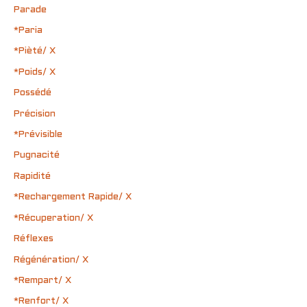
Parade
*Paria
*Pièté/ X
*Poids/ X
Possédé
Précision
*Prévisible
Pugnacité
Rapidité
*Rechargement Rapide/ X
*Récuperation/ X
Réflexes
Régénération/ X
*Rempart/ X
*Renfort/ X