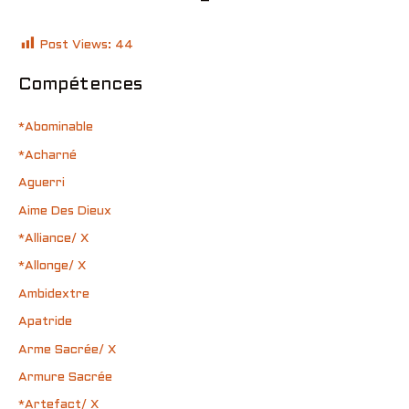
–
Post Views:
44
Compétences
*Abominable
*Acharné
Aguerri
Aime Des Dieux
*Alliance/ X
*Allonge/ X
Ambidextre
Apatride
Arme Sacrée/ X
Armure Sacrée
*Artefact/ X