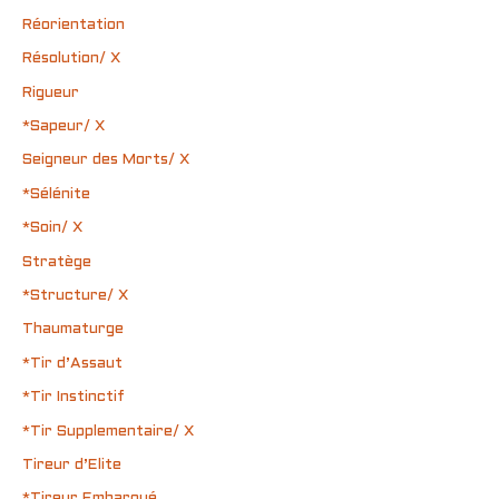
Réorientation
Résolution/ X
Rigueur
*Sapeur/ X
Seigneur des Morts/ X
*Sélénite
*Soin/ X
Stratège
*Structure/ X
Thaumaturge
*Tir d’Assaut
*Tir Instinctif
*Tir Supplementaire/ X
Tireur d’Elite
*Tireur Embarqué