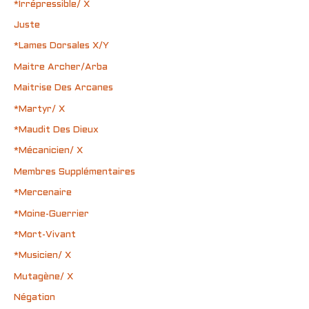
*Irrépressible/ X
Juste
*Lames Dorsales X/Y
Maitre Archer/Arba
Maitrise Des Arcanes
*Martyr/ X
*Maudit Des Dieux
*Mécanicien/ X
Membres Supplémentaires
*Mercenaire
*Moine-Guerrier
*Mort-Vivant
*Musicien/ X
Mutagène/ X
Négation