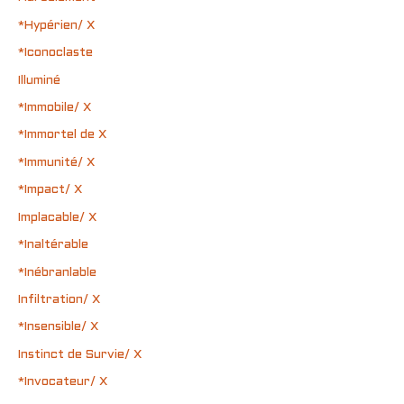
*Hypérien/ X
*Iconoclaste
Illuminé
*Immobile/ X
*Immortel de X
*Immunité/ X
*Impact/ X
Implacable/ X
*Inaltérable
*Inébranlable
Infiltration/ X
*Insensible/ X
Instinct de Survie/ X
*Invocateur/ X