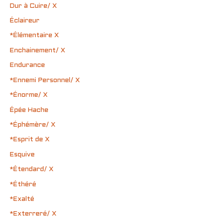
Dur à Cuire/ X
Éclaireur
*Élémentaire X
Enchainement/ X
Endurance
*Ennemi Personnel/ X
*Énorme/ X
Épée Hache
*Éphémère/ X
*Esprit de X
Esquive
*Étendard/ X
*Éthéré
*Exalté
*Exterreré/ X