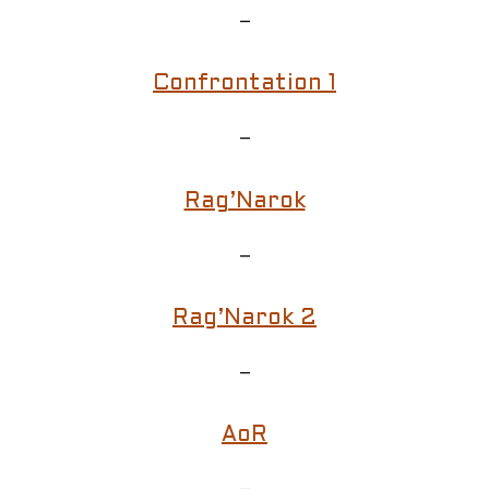
–
Confrontation 1
–
Rag’Narok
–
Rag’Narok 2
–
AoR