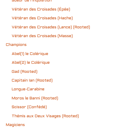
Soeur de l’Inquisition
Vétéran des Croisades (Épée)
Vétéran des Croisades (Hache)
Vétéran des Croisades (Lance) (Rooted)
Vétéran des Croisades (Masse)
Champions
Abel(1) le Colérique
Abel(2) le Colérique
Gad (Rooted)
Capitain Ian (Rooted)
Longue-Carabine
Moros le Banni (Rooted)
Scissor (Confédé)
Thémis aux Deux Visages (Rooted)
Magiciens