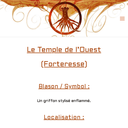
Skip
to
content
Ma
Me
Le Temple de l’Ouest
(Forteresse)
Blason / Symbol :
Un griffon stylisé enflammé.
Localisation :