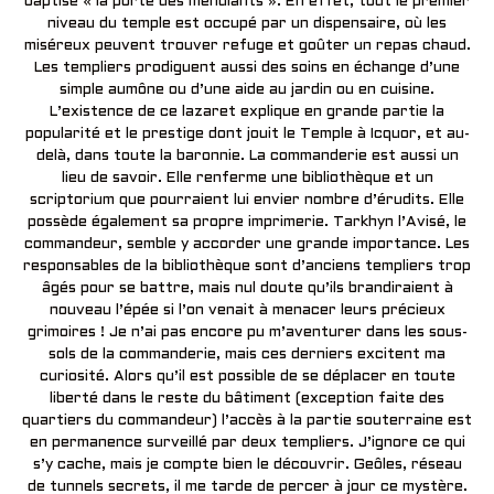
baptisé « la porte des mendiants ». En effet, tout le premier
niveau du temple est occupé par un dispensaire, où les
miséreux peuvent trouver refuge et goûter un repas chaud.
Les templiers prodiguent aussi des soins en échange d’une
simple aumône ou d’une aide au jardin ou en cuisine.
L’existence de ce lazaret explique en grande partie la
popularité et le prestige dont jouit le Temple à Icquor, et au-
delà, dans toute la baronnie. La commanderie est aussi un
lieu de savoir. Elle renferme une bibliothèque et un
scriptorium que pourraient lui envier nombre d’érudits. Elle
possède également sa propre imprimerie. Tarkhyn l’Avisé, le
commandeur, semble y accorder une grande importance. Les
responsables de la bibliothèque sont d’anciens templiers trop
âgés pour se battre, mais nul doute qu’ils brandiraient à
nouveau l’épée si l’on venait à menacer leurs précieux
grimoires ! Je n’ai pas encore pu m’aventurer dans les sous-
sols de la commanderie, mais ces derniers excitent ma
curiosité. Alors qu’il est possible de se déplacer en toute
liberté dans le reste du bâtiment (exception faite des
quartiers du commandeur) l’accès à la partie souterraine est
en permanence surveillé par deux templiers. J’ignore ce qui
s’y cache, mais je compte bien le découvrir. Geôles, réseau
de tunnels secrets, il me tarde de percer à jour ce mystère.