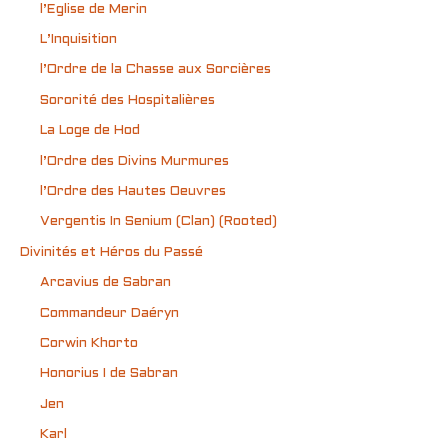
l’Eglise de Merin
L’Inquisition
l’Ordre de la Chasse aux Sorcières
Sororité des Hospitalières
La Loge de Hod
l’Ordre des Divins Murmures
l’Ordre des Hautes Oeuvres
Vergentis In Senium (Clan) (Rooted)
Divinités et Héros du Passé
Arcavius de Sabran
Commandeur Daéryn
Corwin Khorto
Honorius I de Sabran
Jen
Karl