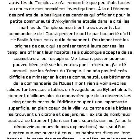
activités du Temple. Je n’ai rencontré que peu d’obstacles
au cours de mes premières investigations. À la différence
des prélats de la basilique des cendres qui officient pour la
petite communauté d’Akkylanniens établie dans la cité, les
maîtres du Temple se montrent très ouverts. La
commanderie de l’Ouest présente cette particularité d’off
rir l’asile à tous ceux qui le demandent. Peu importent les
origines de ceux qui se présentent à leurs portes, les
templiers offrent leur hospitalité à quiconque accepte de se
soumettre à leur discipline. Me faisant passer pour un
pauvre hère jeté sur les routes par l’infortune, j’ai été
accueilli par les frères du Temple. Il ne m’a pas été très
difficile de m’intégrer à cette communauté. Les bâtiments
de la commanderie de l’Ouest n’ont rien à voir avec les
solides forteresses établies en Avagddu ou au Syharhalna. Ils
tiennent d’ailleurs plus du monastère que de la caserne. Les
cinq grands corps de l’édifice occupent une importante
superficie, en plein coeur de la ville. Au centre de la bâtisse
se trouvent un cloître et des jardins. Il existe de nombreux
accès à ce bâtiment (dont certains secrets comme j’ai pu le
découvrir au cours de mes explorations) mais seul l’un
d’entre eux est ouvert à tous. Les habitants d’Icquor l’ont