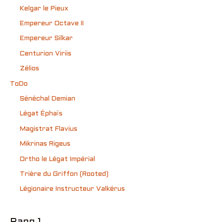
Kelgar le Pieux
Empereur Octave II
Empereur Silkar
Centurion Viriis
Zélios
ToDo
Sénéchal Demian
Légat Éphaïs
Magistrat Flavius
Mikrinas Rigeus
Ortho le Légat Impérial
Trière du Griffon (Rooted)
Légionaire Instructeur Valkérus
Rang 1