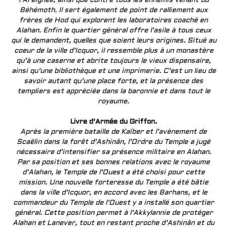
l’Areignée, ainsi que contre tous les ennemis venant du
Béhémoth. Il sert également de point de ralliement aux
frères de Hod qui explorent les laboratoires coaché en
Alahan. Enfin le quartier général offre l’asile à tous ceux
qui le demandent, quelles que soient leurs origines. Situé au
coeur de la ville d’Icquor, il ressemble plus à un monastère
qu’à une caserne et abrite toujours le vieux dispensaire,
ainsi qu’une bibliothèque et une imprimerie. C’est un lieu de
savoir autant qu’une place forte, et la présence des
templiers est appréciée dans la baronnie et dans tout le
royaume.
Livre d’Armée du Griffon.
Après la première bataille de Kaïber et l’avènement de
Scaëlin dans la forêt d’Ashinân, l’Ordre du Temple a jugé
nécessaire d’intensifier sa présence militaire en Alahan.
Par sa position et ses bonnes relations avec le royaume
d’Alahan, le Temple de l’Ouest a été choisi pour cette
mission. Une nouvelle forteresse du Temple a été bâtie
dans la ville d’Icquor, en accord avec les Barhans, et le
commandeur du Temple de l’Ouest y a installé son quartier
général. Cette position permet à l’Akkylannie de protéger
Alahan et Lanever, tout en restant proche d’Ashinân et du