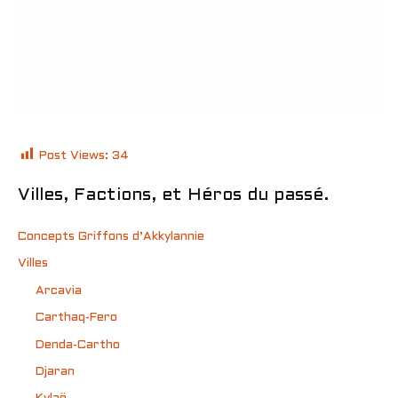
Post Views:
34
Villes, Factions, et Héros du passé.
Concepts Griffons d’Akkylannie
Villes
Arcavia
Carthaq-Fero
Denda-Cartho
Djaran