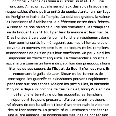
nombreux rangs destinés à illustrer un statut ou une
fonction. Ainsi, on appelle sénéchaux des soldats aguerris
responsables d’une petite unité de combattants, un héritage
de l’origine militaire du Temple. Au-delà des grades, la valeur
et l’ancienneté établissent la différence entre deux frères.
À l’instar de nos paladins ou de nos chevaliers, les templiers
se distinguent avant tout par leur bravoure et leur mérite.
C’est grâce à cela que j’ai pu me fondre si rapidement dans
leur communauté. Ne ménageant pas mes efforts, je suis
devenu un convers respecté, et les soeurs et les templiers
m’accordent de plus en plus leur confiance. Je peux ainsi les
espionner en toute tranquillité. La commanderie pourrait
apparaître comme un havre de paix, loin des préoccupations
militaires de ses soeurs de l’Est et du Sud. Il n’en est rien. En
remontant le golfe de Leak Shear et les torrents de
montagne, les guerrières akkyshanes peuvent rapidement
pénétrer sur nos terres. Malgré les patrouilles, la baronnie
d’Icquor a déjà subi nombre de ces raids et, lorsqu’il s’agit de
défendre le territoire qui les accueille, les templiers
répondent toujours présents. J’ai vu revenir plusieurs
vétérans de ces batailles et leur état trahissait la violence
des affrontements. La proximité du Béhémoth représente
une autre menace. De nombreuses mesures de protection