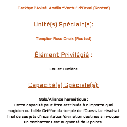
Tarkhyn l’Avisé
,
Amélia “Vertu” d’Orval (Rooted)
Unité(s) Spéciale(s):
Templier Rose Croix (Rooted)
Élément Privilégié
:
Feu et Lumière
Capacité(s) Spéciale(s):
Solo/Alliance hermétique :
Cette capacité peut être attribuée à n’importe quel
magicien ou fidèle Griffon du temple de l’Ouest. Le résultat
final de ses jets d’incantation/divination destinés à invoquer
un combattant est augmenté de 2 points.