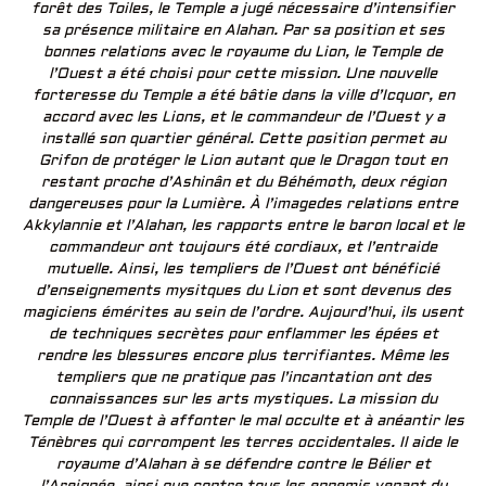
forêt des Toiles, le Temple a jugé nécessaire d’intensifier
sa présence militaire en Alahan. Par sa position et ses
bonnes relations avec le royaume du Lion, le Temple de
l’Ouest a été choisi pour cette mission. Une nouvelle
forteresse du Temple a été bâtie dans la ville d’Icquor, en
accord avec les Lions, et le commandeur de l’Ouest y a
installé son quartier général. Cette position permet au
Grifon de protéger le Lion autant que le Dragon tout en
restant proche d’Ashinân et du Béhémoth, deux région
dangereuses pour la Lumière. À l’imagedes relations entre
Akkylannie et l’Alahan, les rapports entre le baron local et le
commandeur ont toujours été cordiaux, et l’entraide
mutuelle. Ainsi, les templiers de l’Ouest ont bénéficié
d’enseignements mysitques du Lion et sont devenus des
magiciens émérites au sein de l’ordre. Aujourd’hui, ils usent
de techniques secrètes pour enflammer les épées et
rendre les blessures encore plus terrifiantes. Même les
templiers que ne pratique pas l’incantation ont des
connaissances sur les arts mystiques. La mission du
Temple de l’Ouest à affonter le mal occulte et à anéantir les
Ténèbres qui corrompent les terres occidentales. Il aide le
royaume d’Alahan à se défendre contre le Bélier et