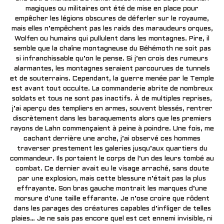
magiques ou militaires ont été de mise en place pour
empêcher les légions obscures de déferler sur le royaume,
mais elles n’empêchent pas les raids des maraudeurs orques,
Wolfen ou humains qui pullulent dans les montagnes. Pire, il
semble que la chaîne montagneuse du Béhémoth ne soit pas
si infranchissable qu’on le pense. Si j’en crois des rumeurs
alarmantes, les montagnes seraient parcourues de tunnels
et de souterrains. Cependant, la guerre menée par le Temple
est avant tout occulte. La commanderie abrite de nombreux
soldats et tous ne sont pas inactifs. À de multiples reprises,
j’ai aperçu des templiers en armes, souvent blessés, rentrer
discrètement dans les baraquements alors que les premiers
rayons de Lahn commençaient à peine à poindre. Une fois, me
cachant derrière une arche, j’ai observé ces hommes
traverser prestement les galeries jusqu’aux quartiers du
commandeur. Ils portaient le corps de l’un des leurs tombé au
combat. Ce dernier avait eu le visage arraché, sans doute
par une explosion, mais cette blessure n’était pas la plus
effrayante. Son bras gauche montrait les marques d’une
morsure d’une taille effarante. Je n’ose croire que rôdent
dans les parages des créatures capables d’infliger de telles
plaies… Je ne sais pas encore quel est cet ennemi invisible, ni