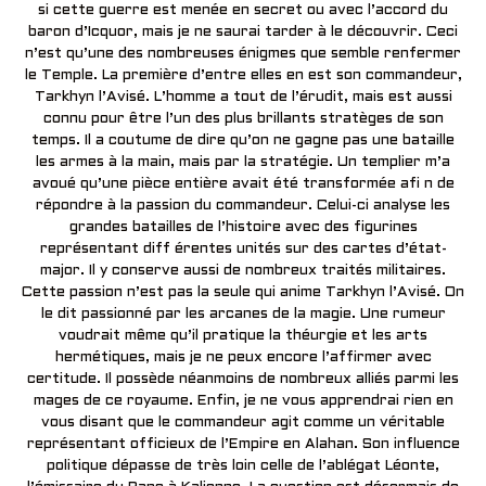
si cette guerre est menée en secret ou avec l’accord du
baron d’Icquor, mais je ne saurai tarder à le découvrir. Ceci
n’est qu’une des nombreuses énigmes que semble renfermer
le Temple. La première d’entre elles en est son commandeur,
Tarkhyn l’Avisé. L’homme a tout de l’érudit, mais est aussi
connu pour être l’un des plus brillants stratèges de son
temps. Il a coutume de dire qu’on ne gagne pas une bataille
les armes à la main, mais par la stratégie. Un templier m’a
avoué qu’une pièce entière avait été transformée afi n de
répondre à la passion du commandeur. Celui-ci analyse les
grandes batailles de l’histoire avec des figurines
représentant diff érentes unités sur des cartes d’état-
major. Il y conserve aussi de nombreux traités militaires.
Cette passion n’est pas la seule qui anime Tarkhyn l’Avisé. On
le dit passionné par les arcanes de la magie. Une rumeur
voudrait même qu’il pratique la théurgie et les arts
hermétiques, mais je ne peux encore l’affirmer avec
certitude. Il possède néanmoins de nombreux alliés parmi les
mages de ce royaume. Enfin, je ne vous apprendrai rien en
vous disant que le commandeur agit comme un véritable
représentant officieux de l’Empire en Alahan. Son influence
politique dépasse de très loin celle de l’ablégat Léonte,