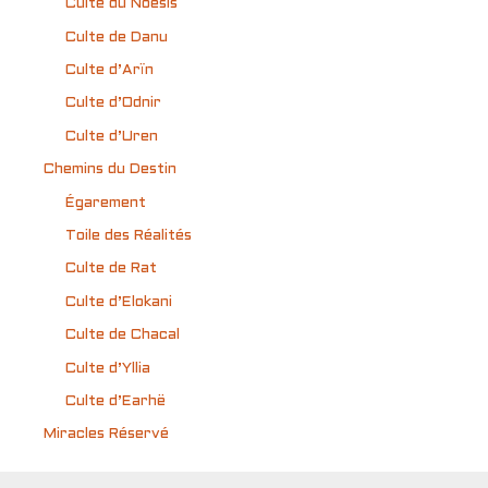
Culte du Noësis
Culte de Danu
Culte d’Arïn
Culte d’Odnir
Culte d’Uren
Chemins du Destin
Égarement
Toile des Réalités
Culte de Rat
Culte d’Elokani
Culte de Chacal
Culte d’Yllia
Culte d’Earhë
Miracles Réservé