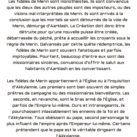
Les fidèles de Merin sont monothéistes. Ils sont convaincus
que les dieux des autres peuples sont des imposteurs, ou des
visions mal interprétées de Merin. Ils sont arrivés à la
conclusion que les mortels se sont détournés de la voie de
Merin, démiurge d’Aarklash. La Création doit donc être
détruite pour qu’une nouvelle puisse être créée,
débarrassée du péché, prête à accueillir les croyants sous le
règne de Merin. Galvanisés par cette quête rédemptrice, les
fidèles de Merin sont souvent fanatiques et parfois
impitoyables. Pourtant, beaucoup d’entre eux sont des
missionnaires sincères, convaincus d’offrir le salut aux
habitants d’Aarklash en les convertissant.
Les fidèles de Merin appartiennent à l’Église ou à l’Inquisition
d’Akkylannie. Les premiers sont bien souvent de simples
prêtres de campagne ou des missionnaires bienveillants. Les
seconds, en revanche, sont le bras armé de l’Église, et
parfois de l’Empire lui-même. Durs et intransigeants, ils
pourchassent inlassablement les ennemis de la foi et de
l’Akkylannie. Tous obéissent au pape, second personnage le
plus influent de l’empire après l’Empereur lui-même. Certains
prétendent que le pape est le véritable dirigeant de
l’Akkylannie.