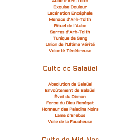
Aube d’Arh-Tolth
Exquise Douleur
Lacération Encéphale
Menace d’Arh-Tolth
Rituel de l’Aube
Serres d’Arh-Tolth
Tunique de Sang
Union de l’Ultime Vérité
Volonté Ténébreuse
Culte de Salaüel
Absolution de Salaüel
Envoûtement de Salaüel
Éveil du Démon
Force du Dieu Renégat
Honneur des Paladins Noirs
Lame d’Erebus
Voile de la Faucheuse