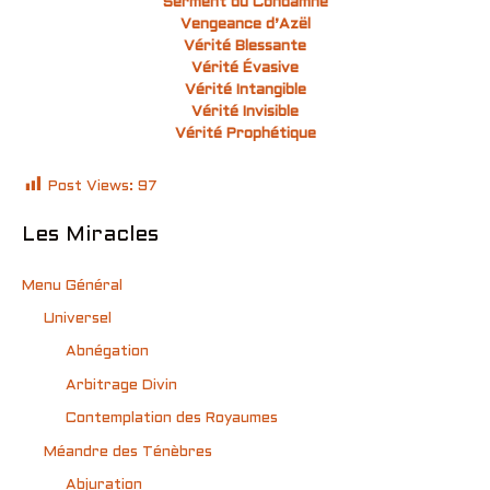
Serment du Condamné
Vengeance d’Azël
Vérité Blessante
Vérité Évasive
Vérité Intangible
Vérité Invisible
Vérité Prophétique
Post Views:
97
Les Miracles
Menu Général
Universel
Abnégation
Arbitrage Divin
Contemplation des Royaumes
Méandre des Ténèbres
Abjuration