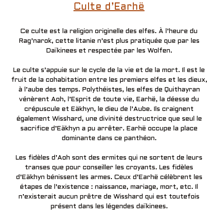
Culte d’Earhë
Ce culte est la religion originelle des elfes. À l’heure du
Rag’narok, cette litanie n’est plus pratiquée que par les
Daïkinees et respectée par les Wolfen.
Le culte s’appuie sur le cycle de la vie et de la mort. Il est le
fruit de la cohabitation entre les premiers elfes et les dieux,
à l’aube des temps. Polythéistes, les elfes de Quithayran
vénèrent Aoh, l’Esprit de toute vie, Earhë, la déesse du
crépuscule et Eäkhyn, le dieu de l’Aube. Ils craignent
également Wisshard, une divinité destructrice que seul le
sacrifice d’Eäkhyn a pu arrêter. Earhë occupe la place
dominante dans ce panthéon.
Les fidèles d’Aoh sont des ermites qui ne sortent de leurs
transes que pour conseiller les croyants. Les fidèles
d’Eäkhyn bénissent les armes. Ceux d’Earhë célèbrent les
étapes de l’existence : naissance, mariage, mort, etc. Il
n’existerait aucun prêtre de Wisshard qui est toutefois
présent dans les légendes daïkinees.