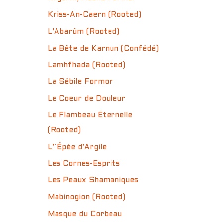
Kriss-An-Caern (Rooted)
L’Abarûm (Rooted)
La Bête de Karnun (Confédé)
Lamhfhada (Rooted)
La Sébile Formor
Le Coeur de Douleur
Le Flambeau Éternelle
(Rooted)
L’´Épée d’Argile
Les Cornes-Esprits
Les Peaux Shamaniques
Mabinogion (Rooted)
Masque du Corbeau