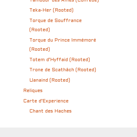
Tambour des Âmes (Confédé)
Teka-Her (Rooted)
Torque de Souffrance
(Rooted)
Torque du Prince Immémoré
(Rooted)
Totem d’Hyffaid (Rooted)
Trone de Scathâch (Rooted)
Uanaind (Rooted)
Reliques
Carte d’Experience
Chant des Haches