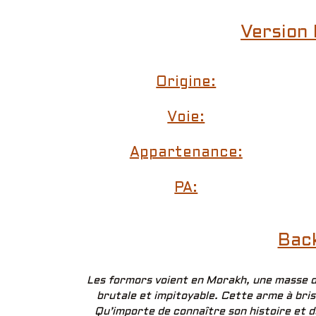
Version 
Origine:
Voie:
Appartenance:
PA:
Bac
Les formors voient en Morakh, une masse d
brutale et impitoyable. Cette arme à bris
Qu’importe de connaître son histoire et de