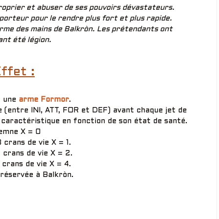
proprier et abuser de ses pouvoirs dévastateurs.
porteur pour le rendre plus fort et plus rapide.
arme des mains de Balkròn. Les prétendants ont
nt été légion.
ffet :
t une
arme Formor
.
e (entre INI, ATT, FOR et DEF) avant chaque jet de
caractéristique en fonction de son état de santé.
emne X = 0
3 crans de vie X = 1.
2 crans de vie X = 2.
1 crans de vie X = 4.
réservée à Balkròn.