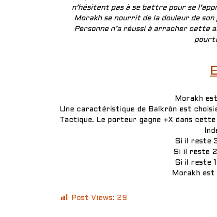
n’hésitent pas à se battre pour se l’ap
Morakh se nourrit de la douleur de son 
Personne n’a réussi à arracher cette 
pourta
E
Morakh es
Une caractéristique de Balkròn est choisi
Tactique. Le porteur gagne +X dans cette 
Ind
Si il reste 
Si il reste 
Si il reste 
Morakh est 
Post Views:
29