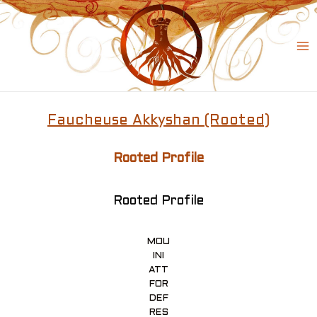
Skip
to
content
Ma
Me
Faucheuse Akkyshan (Rooted)
Rooted Profile
Rooted Profile
MOU
INI
ATT
FOR
DEF
RES