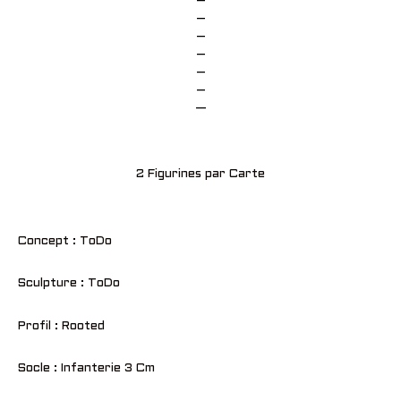
–
–
–
–
–
–
—
2 Figurines par Carte
Concept : ToDo
Sculpture : ToDo
Profil : Rooted
Socle : Infanterie 3 Cm