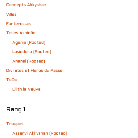
Concepts Akkyshan
Villes
Forteresses
Toiles Ashinân
Agénia (Rooted)
Lasiodora (Rooted)
Anansi (Rooted)
Divinités et Héros du Passé
ToDo
Lilith la Veuve
Rang 1
Troupes
Asservi Akkyshan (Rooted)