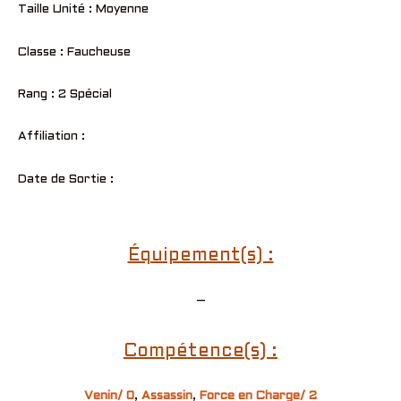
Taille Unité : Moyenne
Classe : Faucheuse
Rang : 2 Spécial
Affiliation :
Date de Sortie :
Équipement(s) :
–
Compétence(s) :
Venin/ 0
,
Assassin
,
Force en Charge/ 2