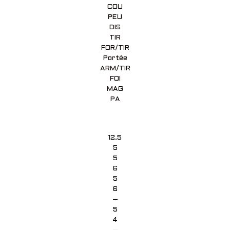
COU
PEU
DIS
TIR
FOR/TIR
Portée
ARM/TIR
FOI
MAG
PA
12.5
5
5
6
5
6
–
5
4