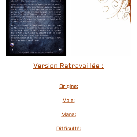
Version Retravaillée :
Origine:
Voie:
Mana:
Difficulté: