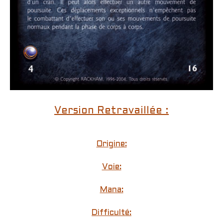
Version Retravaillée :
Origine:
Voie:
Mana:
Difficulté: