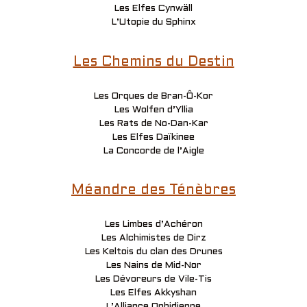
Les Elfes Cynwäll
L’Utopie du Sphinx
Les Chemins du Destin
Les Orques de Bran-Ô-Kor
Les Wolfen d’Yllia
Les Rats de No-Dan-Kar
Les Elfes Daïkinee
La Concorde de l’Aigle
Méandre des Ténèbres
Les Limbes d’Achéron
Les Alchimistes de Dirz
Les Keltois du clan des Drunes
Les Nains de Mid-Nor
Les Dévoreurs de Vile-Tis
Les Elfes Akkyshan
L’Alliance Ophidienne