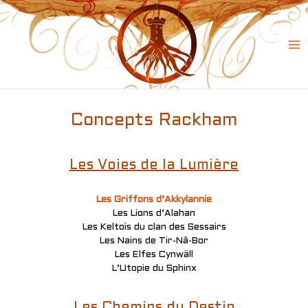
Skip
to
content
Ma
Me
Concepts Rackham
Les Voies de la Lumière
Les Griffons d’Akkylannie
Les Lions d’Alahan
Les Keltois du clan des Sessairs
Les Nains de Tir-Nâ-Bor
Les Elfes Cynwäll
L’Utopie du Sphinx
Les Chemins du Destin