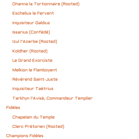
Dhanna la Tortionnaire (Rooted)
Eschelius le Fervent
Inquisiteur Galdius
Issarius (Confédé)
Izul l’Acerbe (Rooted)
Koldher (Rooted)
Le Grand Exorciste
Melkion le Flamboyent
Révérend Saint-Juste
Inquisiteur Taëtrius
Tarkhyn l’Avisé, Commandeur Templier
Fidèles
Chapelain du Temple
Clerc Prétorien (Rooted)
Champions Fidèles