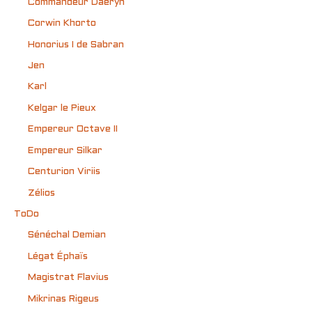
Commandeur Daéryn
Corwin Khorto
Honorius I de Sabran
Jen
Karl
Kelgar le Pieux
Empereur Octave II
Empereur Silkar
Centurion Viriis
Zélios
ToDo
Sénéchal Demian
Légat Éphaïs
Magistrat Flavius
Mikrinas Rigeus