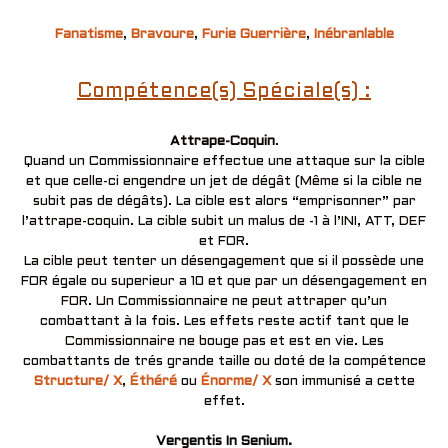
Fanatisme
,
Bravoure
,
Furie Guerrière
,
Inébranlable
Compétence(s) Spéciale(s) :
Attrape-Coquin
.
Quand un Commissionnaire effectue une attaque sur la cible
et que celle-ci engendre un jet de dégât (Même si la cible ne
subit pas de dégâts). La cible est alors “emprisonner” par
l’attrape-coquin. La cible subit un malus de -1 à l’INI, ATT, DEF
et FOR.
La cible peut tenter un désengagement que si il possède une
FOR égale ou superieur a 10 et que par un désengagement en
FOR. Un Commissionnaire ne peut attraper qu’un
combattant à la fois. Les effets reste actif tant que le
Commissionnaire ne bouge pas et est en vie. Les
combattants de trés grande taille ou doté de la compétence
Structure/ X
,
Éthéré
ou
Énorme/ X
son immunisé a cette
effet.
Vergentis In Senium.