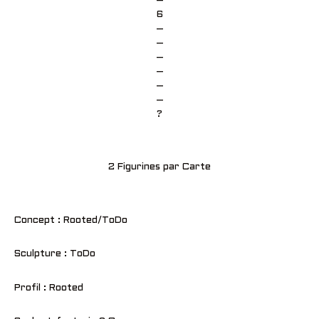
–
6
–
–
–
–
–
–
?
2 Figurines par Carte
Concept : Rooted/ToDo
Sculpture : ToDo
Profil : Rooted