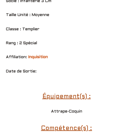
Socle : Infanterie 3 Cm
Taille Unité : Moyenne
Classe : Templier
Rang : 2 Spécial
Affiliation:
Inquisition
Date de Sortie:
Équipement(s) :
Attrape-Coquin
Compétence(s) :