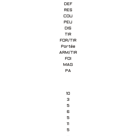
DEF
RES
COU
PEU
DIS
TIR
FOR/TIR
Portée
ARM/TIR
FOI
MAG
PA
10
3
5
6
5
11
5