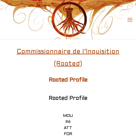
Skip
to
content
Ma
Me
Commissionnaire de l’Inquisition
(Rooted)
Rooted Profile
Rooted Profile
MOU
INI
ATT
FOR