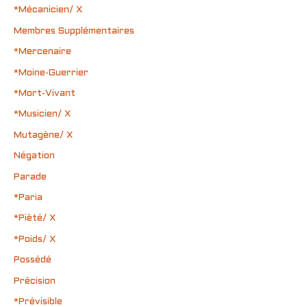
*Mécanicien/ X
Membres Supplémentaires
*Mercenaire
*Moine-Guerrier
*Mort-Vivant
*Musicien/ X
Mutagène/ X
Négation
Parade
*Paria
*Pièté/ X
*Poids/ X
Possédé
Précision
*Prévisible