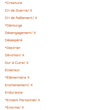
*Creature
Cri de Guerre/ X
Cri de Ralliement/ X
*Démiurge
Désengagement/ X
Désespéré
*Destrier
Dévotion/ X
Dur à Cuire/ X
Éclaireur
*Élémentaire X
Enchainement/ X
Endurance
*Ennemi Personnel/ X
*Énorme/ X