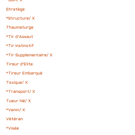
*Soin/ X
Stratège
*Structure/ X
Thaumaturge
*Tir d’Assaut
*Tir Instinctif
*Tir Supplementaire/ X
Tireur d’Elite
*Tireur Embarqué
Toxique/ X
*Transport/ X
Tueur Né/ X
*Venin/ X
Vétéran
*Visée