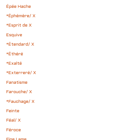
Épée Hache
*Éphémère/ X
*Esprit de X
Esquive
*Étendard/ X
*Éthéré
*Exalté
*Exterreré/ X
Fanatisme
Farouche/ X
*Fauchage/ X
Feinte
Féal/ X
Féroce
Fine Lame