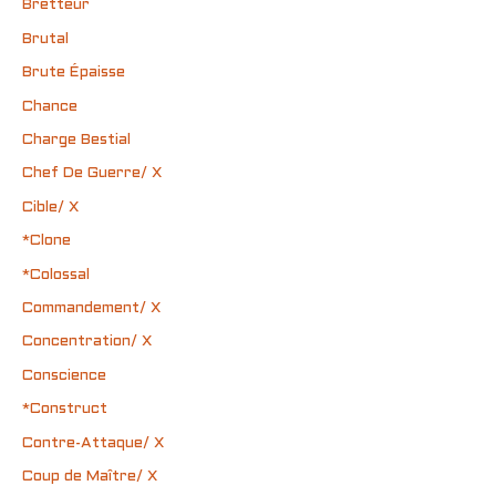
Bretteur
Brutal
Brute Épaisse
Chance
Charge Bestial
Chef De Guerre/ X
Cible/ X
*Clone
*Colossal
Commandement/ X
Concentration/ X
Conscience
*Construct
Contre-Attaque/ X
Coup de Maître/ X