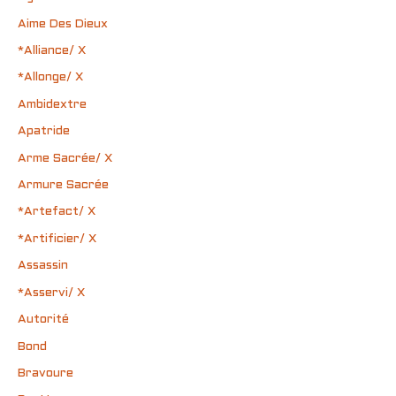
Aime Des Dieux
*Alliance/ X
*Allonge/ X
Ambidextre
Apatride
Arme Sacrée/ X
Armure Sacrée
*Artefact/ X
*Artificier/ X
Assassin
*Asservi/ X
Autorité
Bond
Bravoure