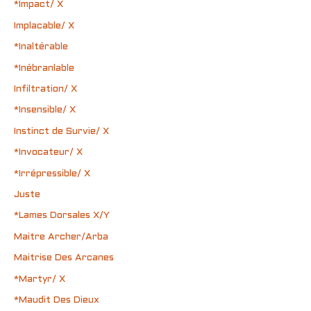
*Impact/ X
Implacable/ X
*Inaltérable
*Inébranlable
Infiltration/ X
*Insensible/ X
Instinct de Survie/ X
*Invocateur/ X
*Irrépressible/ X
Juste
*Lames Dorsales X/Y
Maitre Archer/Arba
Maitrise Des Arcanes
*Martyr/ X
*Maudit Des Dieux