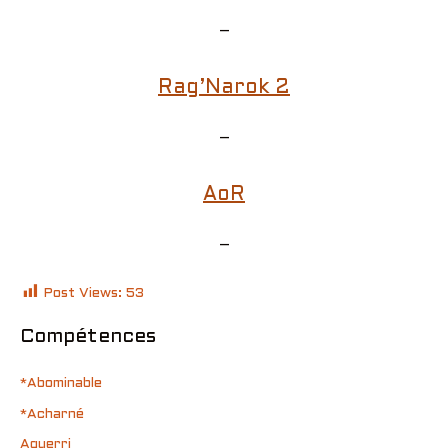
–
Rag’Narok 2
–
AoR
–
Post Views:
53
Compétences
*Abominable
*Acharné
Aguerri