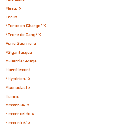
Fléau/ X
Focus
*Force en Charge/ X
*Frere de Sang/ X
Furie Guerriere
*Gigantesque
*Guerrier-Mage
Harcèlement
*Hypérien/ X
*Iconoclaste
Illuminé
*Immobile/ X
*Immortel de X
*Immunité/ X