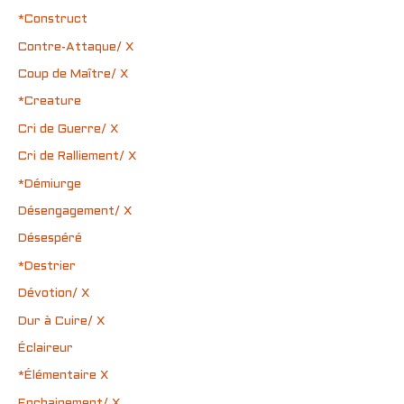
*Construct
Contre-Attaque/ X
Coup de Maître/ X
*Creature
Cri de Guerre/ X
Cri de Ralliement/ X
*Démiurge
Désengagement/ X
Désespéré
*Destrier
Dévotion/ X
Dur à Cuire/ X
Éclaireur
*Élémentaire X
Enchainement/ X