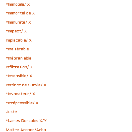
*Immobile/ X
*Immortel de X
*Immunité/ X
*Impact/ X
Implacable/ X
*Inaltérable
*Inébranlable
Infiltration/ X
*Insensible/ X
Instinct de Survie/ X
*Invocateur/ X
*Irrépressible/ X
Juste
*Lames Dorsales X/Y
Maitre Archer/Arba