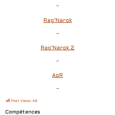
–
Rag’Narok
–
Rag’Narok 2
–
AoR
–
Post Views:
49
Compétences