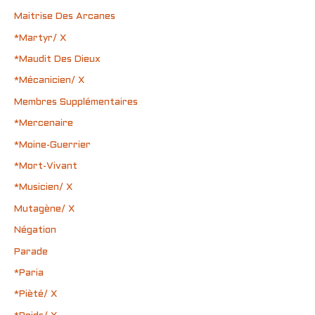
Maitrise Des Arcanes
*Martyr/ X
*Maudit Des Dieux
*Mécanicien/ X
Membres Supplémentaires
*Mercenaire
*Moine-Guerrier
*Mort-Vivant
*Musicien/ X
Mutagène/ X
Négation
Parade
*Paria
*Pièté/ X