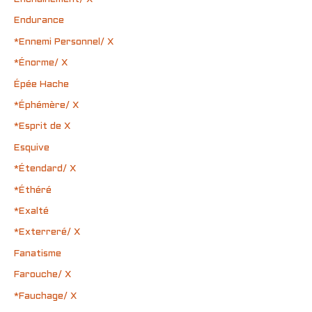
Endurance
*Ennemi Personnel/ X
*Énorme/ X
Épée Hache
*Éphémère/ X
*Esprit de X
Esquive
*Étendard/ X
*Éthéré
*Exalté
*Exterreré/ X
Fanatisme
Farouche/ X
*Fauchage/ X