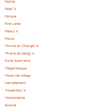
Feinte
Féal/ X
Féroce
Fine Lame
Fléau/ X
Focus
*Force en Charge/ X
*Frere de Sang/ X
Furie Guerriere
*Gigantesque
*Guerrier-Mage
Harcèlement
*Hypérien/ X
*Iconoclaste
Illuminé