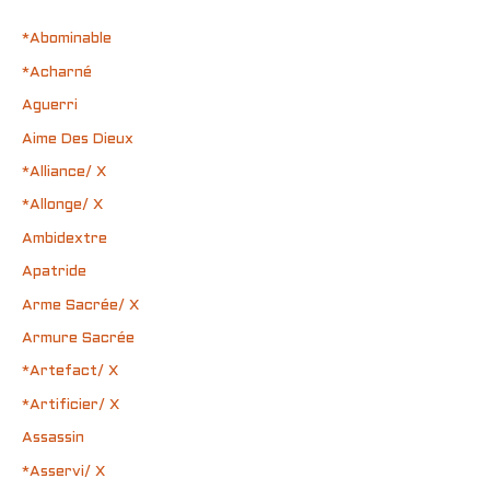
*Abominable
*Acharné
Aguerri
Aime Des Dieux
*Alliance/ X
*Allonge/ X
Ambidextre
Apatride
Arme Sacrée/ X
Armure Sacrée
*Artefact/ X
*Artificier/ X
Assassin
*Asservi/ X