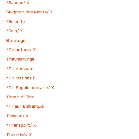
*Sapeur/ X
Seigneur des Morts/ X
*Sélénite
*Soin/ X
Stratège
*Structure/ X
Thaumaturge
*Tir d’Assaut
*Tir Instinctif
*Tir Supplementaire/ X
Tireur d’Elite
*Tireur Embarqué
Toxique/ X
*Transport/ X
Tueur Né/ X