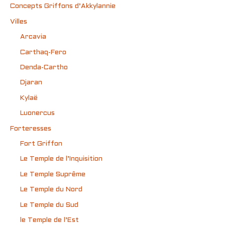
Concepts Griffons d’Akkylannie
Villes
Arcavia
Carthaq-Fero
Denda-Cartho
Djaran
Kylaë
Luonercus
Forteresses
Fort Griffon
Le Temple de l’Inquisition
Le Temple Suprême
Le Temple du Nord
Le Temple du Sud
le Temple de l’Est