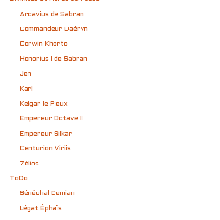
Arcavius de Sabran
Commandeur Daéryn
Corwin Khorto
Honorius I de Sabran
Jen
Karl
Kelgar le Pieux
Empereur Octave II
Empereur Silkar
Centurion Viriis
Zélios
ToDo
Sénéchal Demian
Légat Éphaïs