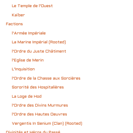
Le Temple de l’Ouest
Kaïber
Factions
l’Armée Impériale
La Marine Impérial (Rooted)
l’Ordre du Juste Châtiment
l’Eglise de Merin
L’Inquisition
l’Ordre de la Chasse aux Sorcières
Sororité des Hospitalières
La Loge de Hod
l’Ordre des Divins Murmures
l’Ordre des Hautes Oeuvres
Vergentis In Senium (Clan) (Rooted)
Divinités et Héros du Passé