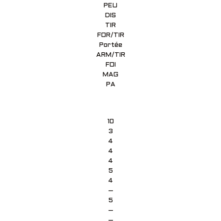
PEU
DIS
TIR
FOR/TIR
Portée
ARM/TIR
FOI
MAG
PA
10
3
4
4
4
5
4
–
5
–
–