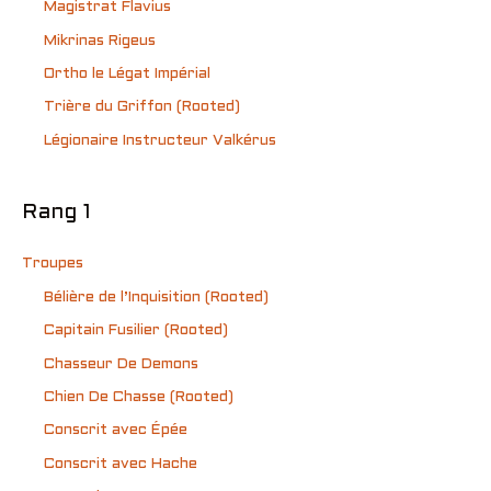
Magistrat Flavius
Mikrinas Rigeus
Ortho le Légat Impérial
Trière du Griffon (Rooted)
Légionaire Instructeur Valkérus
Rang 1
Troupes
Bélière de l’Inquisition (Rooted)
Capitain Fusilier (Rooted)
Chasseur De Demons
Chien De Chasse (Rooted)
Conscrit avec Épée
Conscrit avec Hache