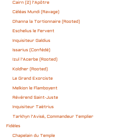
Cairn (2) l’Apôtre
Céléas Mundi (Ravage)
Dhanna la Tortionnaire (Rooted)
Eschelius le Fervent
Inquisiteur Galdius
Issarius (Confédé)
Izul l’Acerbe (Rooted)
Koldher (Rooted)
Le Grand Exorciste
Melkion le Flamboyent
Révérend Saint-Juste
Inquisiteur Taëtrius
Tarkhyn l’Avisé, Commandeur Templier
Fidèles
Chapelain du Temple