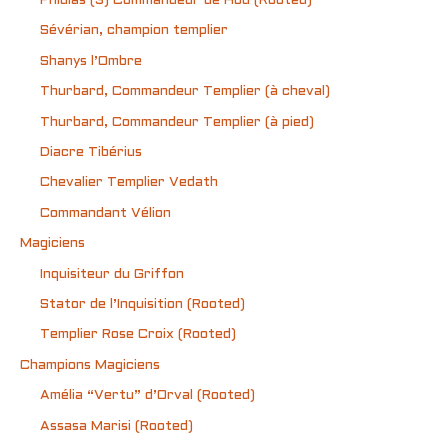
Phidias (3) Commandeur de Hod (Rooted)
Sévérian, champion templier
Shanys l’Ombre
Thurbard, Commandeur Templier (à cheval)
Thurbard, Commandeur Templier (à pied)
Diacre Tibérius
Chevalier Templier Vedath
Commandant Vélion
Magiciens
Inquisiteur du Griffon
Stator de l’Inquisition (Rooted)
Templier Rose Croix (Rooted)
Champions Magiciens
Amélia “Vertu” d’Orval (Rooted)
Assasa Marisi (Rooted)