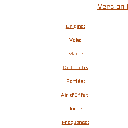
Version 
Origine:
Voie:
Mana:
Difficulté:
Portée
:
Air d’Effet
:
Durée
:
Fréquence: