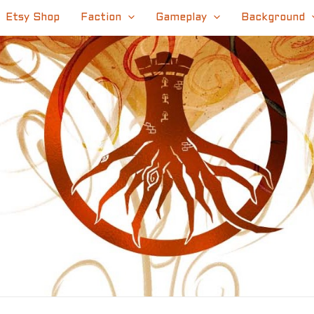
Etsy Shop
Faction
Gameplay
Background