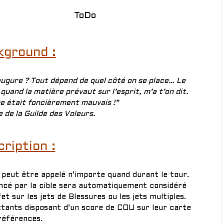
ToDo
kground :
augure ? Tout dépend de quel côté on se place… Le
quand la matière prévaut sur l’esprit, m’a t’on dit.
e était foncièrement mauvais !”
e de la Guilde des Voleurs.
ription :
r peut être appelé n’importe quand durant le tour.
lancé par la cible sera automatiquement considéré
t sur les jets de Blessures ou les jets multiples.
ttants disposant d’un score de COU sur leur carte
références.