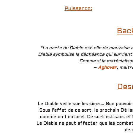
Puissance:
Bac
“La carte du Diable est-elle de mauvaise 
Diable symbolise la déchéance qui survient 
Comme si le matérialism
–
Aghovar
, maîtr
Desc
Le Diable veille sur les siens… Son pouvoi
Sous l’effet de ce sort, le prochain Dé 
comme un 1 naturel. Ce sort est sans effe
Le Diable ne peut affecter que les comba
de 