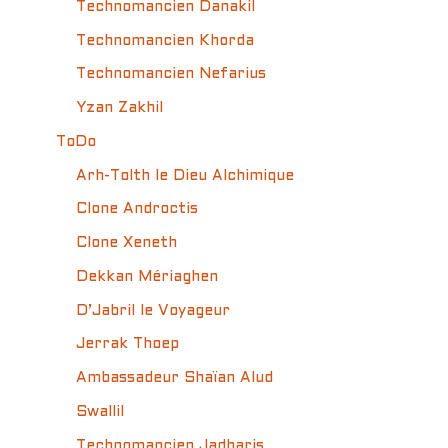
Technomancien Danakil
Technomancien Khorda
Technomancien Nefarius
Yzan Zakhil
ToDo
Arh-Tolth le Dieu Alchimique
Clone Androctis
Clone Xeneth
Dekkan Mériaghen
D’Jabril le Voyageur
Jerrak Thoep
Ambassadeur Shaïan Alud
Swallil
Technomancien Jadharis