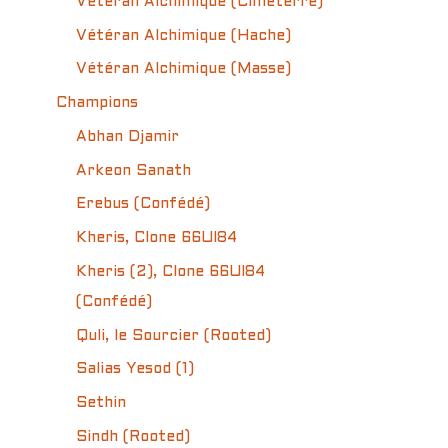
Vétéran Alchimique (Cimeterre)
Vétéran Alchimique (Hache)
Vétéran Alchimique (Masse)
Champions
Abhan Djamir
Arkeon Sanath
Erebus (Confédé)
Kheris, Clone 66UI84
Kheris (2), Clone 66UI84
(Confédé)
Quli, le Sourcier (Rooted)
Salias Yesod (1)
Sethin
Sindh (Rooted)