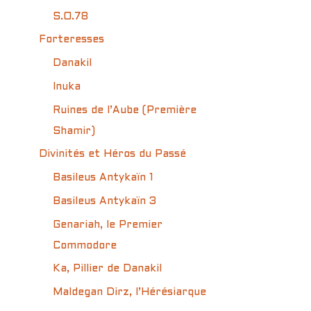
S.O.78
Forteresses
Danakil
Inuka
Ruines de l’Aube (Première
Shamir)
Divinités et Héros du Passé
Basileus Antykaïn 1
Basileus Antykaïn 3
Genariah, le Premier
Commodore
Ka, Pillier de Danakil
Maldegan Dirz, l’Hérésiarque