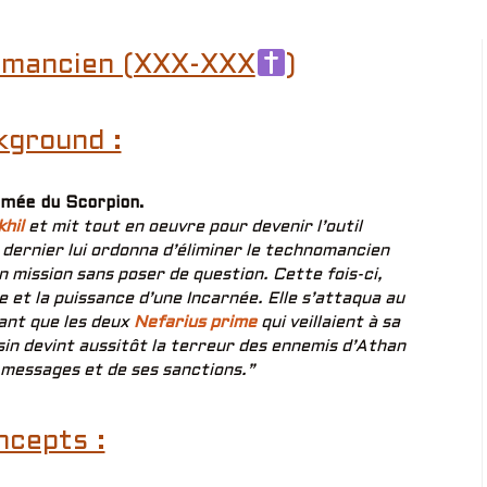
omancien (XXX-XXX
)
kground :
rmée du Scorpion.
khil
et mit tout en oeuvre pour devenir l’outil
 dernier lui ordonna d’éliminer le technomancien
en mission sans poser de question. Cette fois-ci,
e et la puissance d’une Incarnée. Elle s’attaqua au
ant que les deux
Nefarius prime
qui veillaient à sa
in devint aussitôt la terreur des ennemis d’Athan
 messages et de ses sanctions.”
ncepts :