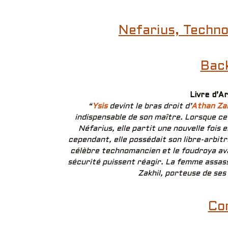
Nefarius, Techn
Bac
Livre d’A
“
Ysis
devint le bras droit d’
Athan Za
indispensable de son maître. Lorsque ce
Néfarius, elle partit une nouvelle fois 
cependant, elle possédait son libre-arbitr
célèbre technomancien et le foudroya av
sécurité puissent réagir. La femme assass
Zakhil, porteuse de ses
Co