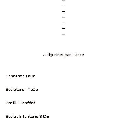
–
–
–
–
–
–
—
3 Figurines par Carte
Concept : ToDo
Sculpture : ToDo
Profil : Confédé
Socle : Infanterie 3 Cm