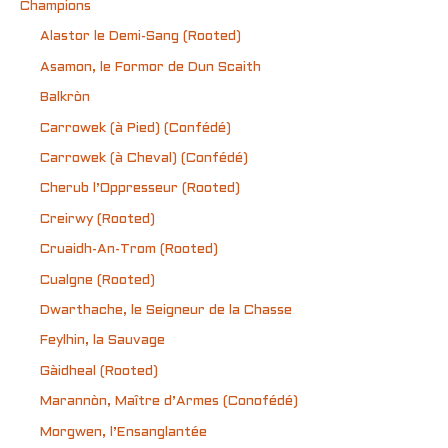
Champions
Alastor le Demi-Sang (Rooted)
Asamon, le Formor de Dun Scaith
Balkròn
Carrowek (à Pied) (Confédé)
Carrowek (à Cheval) (Confédé)
Cherub l’Oppresseur (Rooted)
Creirwy (Rooted)
Cruaidh-An-Trom (Rooted)
Cualgne (Rooted)
Dwarthache, le Seigneur de la Chasse
Feylhin, la Sauvage
Gàidheal (Rooted)
Marannòn, Maître d’Armes (Conofédé)
Morgwen, l’Ensanglantée