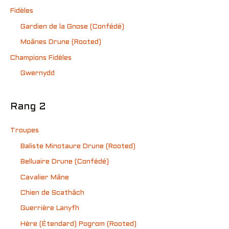
Fidèles
Gardien de la Gnose (Confédé)
Moânes Drune (Rooted)
Champions Fidèles
Gwernydd
Rang 2
Troupes
Baliste Minotaure Drune (Rooted)
Belluaire Drune (Confédé)
Cavalier Mâne
Chien de Scathâch
Guerrière Lanyfh
Hère (Étendard) Pogrom (Rooted)