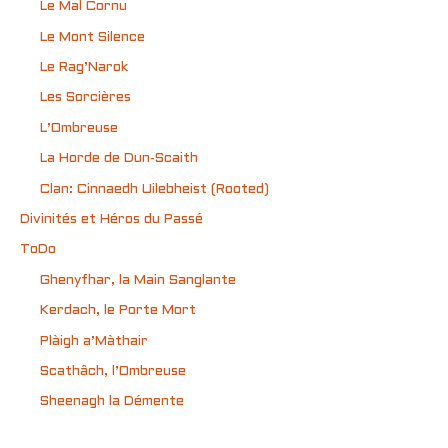
Le Mal Cornu
Le Mont Silence
Le Rag’Narok
Les Sorcières
L’Ombreuse
La Horde de Dun-Scaith
Clan: Cinnaedh Uilebheist (Rooted)
Divinités et Héros du Passé
ToDo
Ghenyfhar, la Main Sanglante
Kerdach, le Porte Mort
Plàigh a’Màthair
Scathâch, l’Ombreuse
Sheenagh la Démente