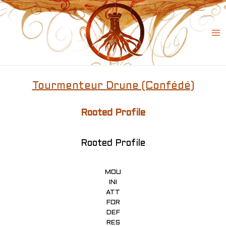
Skip
to
content
Ma
Me
Tourmenteur Drune (Confédé)
Rooted Profile
Rooted Profile
MOU
INI
ATT
FOR
DEF
RES