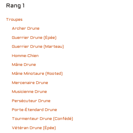
Rang 1
Troupes
Archer Drune
Guerrier Drune (Épée)
Guerrier Drune (Marteau)
Homme-Chien
Mâne Drune
Mâne Minotaure (Rooted)
Mercenaire Drune
Musicienne Drune
Persécuteur Drune
Porte-Étendard Drune
Tourmenteur Drune (Confédé)
Vétéran Drune (Épée)