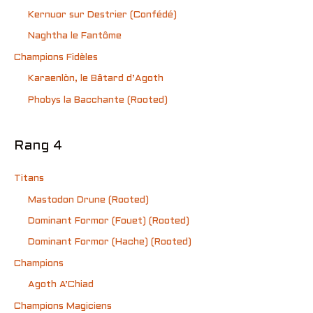
Kernuor sur Destrier (Confédé)
Naghtha le Fantôme
Champions Fidèles
Karaenlòn, le Bâtard d’Agoth
Phobys la Bacchante (Rooted)
Rang 4
Titans
Mastodon Drune (Rooted)
Dominant Formor (Fouet) (Rooted)
Dominant Formor (Hache) (Rooted)
Champions
Agoth A’Chiad
Champions Magiciens