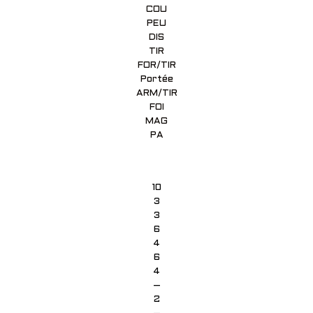
COU
PEU
DIS
TIR
FOR/TIR
Portée
ARM/TIR
FOI
MAG
PA
10
3
3
6
4
6
4
–
2