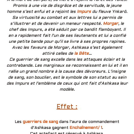
Promis à une vie de disgrâce et de servitude, le jeune
homme s’est enfui et a rejoint les
Impurs
du fleuve Ynkarô.
Sa virtuosité au combat et aux lettres lui a permis de
s’illustrer et de devenir un meneur respecté.
Morgar
, le
chef des Impurs, a été séduit par ce bandit flamboyant. Il
en a rapidement fait l’un de ses lieutenants et lui a confié
une petite bande pour qu’il se livre à ses propres rapines.
Avec les faveurs de Morgar, Ashkasa s’est également
attiré celles de
la Bête
…
Ce guerrier de sang excelle dans les attaques éclair et la
contrebande. Les marginaux se reconnaissent en lui et il en
rallie un grand nombre à la cause des dévoreurs. L’insigne
de sang, son bouclier, est le symbole de son statut au sein
des Impurs et l’emblème de ceux qui ont fait d’Ashkasa leur
modèle.
Effet :
Les
guerriers de sang
dans l’aura de commandement
d’Ashkasa gagnent
Enchaînement/ 1
.
Cet artefact est réservé à Ashkasa.