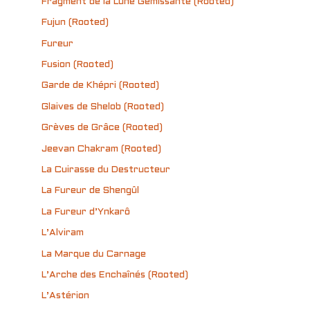
Fragment de la Lune Gémissante (Rooted)
Fujun (Rooted)
Fureur
Fusion (Rooted)
Garde de Khépri (Rooted)
Glaives de Shelob (Rooted)
Grèves de Grâce (Rooted)
Jeevan Chakram (Rooted)
La Cuirasse du Destructeur
La Fureur de Shengûl
La Fureur d’Ynkarô
L’Alviram
La Marque du Carnage
L’Arche des Enchaînés (Rooted)
L’Astérion