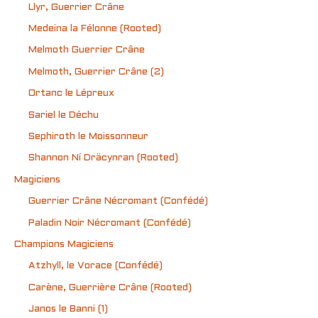
Llyr, Guerrier Crâne
Medeina la Félonne (Rooted)
Melmoth Guerrier Crâne
Melmoth, Guerrier Crâne (2)
Ortanc le Lépreux
Sariel le Déchu
Sephiroth le Moissonneur
Shannon Ní Dräcynran (Rooted)
Magiciens
Guerrier Crâne Nécromant (Confédé)
Paladin Noir Nécromant (Confédé)
Champions Magiciens
Atzhyll, le Vorace (Confédé)
Carène, Guerrière Crâne (Rooted)
Janos le Banni (1)