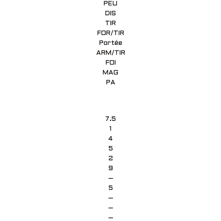
PEU
DIS
TIR
FOR/TIR
Portée
ARM/TIR
FOI
MAG
PA
7.5
1
4
5
2
9
–
5
–
–
–