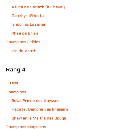
Asura de Sarlath (à Cheval)
Ganzhyr d’Hestia
Iandorias Lazarian
Rhéa de Brisis
Champions Fidèles
Irin de Vanth
Rang 4
Titans
Champions
Bélial Prince des Abysses
Hécate, Démone des Brasiers
Shaytan le Maître des Jougs
Champions Magiciens