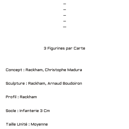
–
–
–
–
—
3 Figurines par Carte
Concept : Rackham, Christophe Madura
Sculpture : Rackham, Arnaud Boudoiron
Profil : Rackham
Socle : Infanterie 3 Cm
Taille Unité : Moyenne