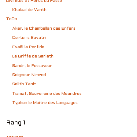
Divinités et Héros du Passé
Khalaal de Vanth
ToDo
Aker, le Chambellan des Enfers
Certeris Savatri
Evaël la Perfide
La Griffe de Sarlath
Sandr, le Fossoyeur
Seigneur Nimrod
Selith Tanit
Tiamat, Souveraine des Méandres
Typhon le Maître des Languages
Rang 1