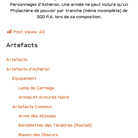
Personnages d’Achéron. Une armée ne peut inclure qu’un
Phylactère de pouvoir par tranche (même incomplète) de
300 P.A. lors de sa composition.
Post Views:
43
Artefacts
Artefacts
Artefacts d’Achéron
Équipement
Lame de Carnage
Armes et Armures Noire
Artefacts Commun
Arme des Abysses
Bandelettes des Ténèbres (Rooted)
Blason des Obscurs