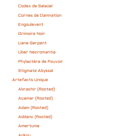
Codex de Salaüel
Cornes de Damnation
Engoulevent
Grimoire Noir
Liane-Serpent
Liber Necromantia
Phylactère de Pouvoir
Stigmate Abyssal
Artefacts Unique
Abrachir (Rooted)
Acamar (Rooted)
Adam (Rooted)
Addanc (Rooted)
Amertume
Ankou