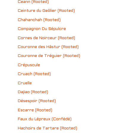
Ceann (Rooted)
Ceinture du Geôlier (Rooted)
Chahanchah (Rooted)
Compagnon Du Sépulcre
Cornes de Noirceur (Rooted)
Couronne des Hâstur (Rooted)
Couronne de Tréguier (Rooted)
Crépuscule
Cruach (Rooted)
Cruelle
Dajiao (Rooted)
Désespoir (Rooted)
Escarre (Rooted)
Faux du Lépreux (Confédé)
Hachoirs de Tartare (Rooted)