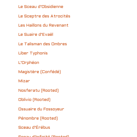
Le Sceau d’Obsidienne
Le Sceptre des Atrocités
Les Haillons du Revenant
Le Suaire d’Evaël
Le Talisman des Ombres
Liber Typhonis
L’Orphéon
Magistère (Confédé)
Mizar
Nosferatu (Rooted)
Oblivio (Rooted)
Ossuaire du Fossoyeur
Pénombre (Rooted)
Sceau d’Érébus