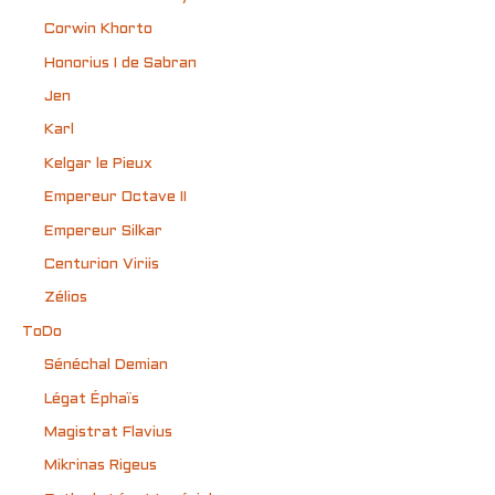
Corwin Khorto
Honorius I de Sabran
Jen
Karl
Kelgar le Pieux
Empereur Octave II
Empereur Silkar
Centurion Viriis
Zélios
ToDo
Sénéchal Demian
Légat Éphaïs
Magistrat Flavius
Mikrinas Rigeus