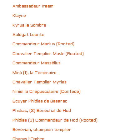
Ambassadeur Iraem
Klayne
Kyrus le Sombre
Ablégat Leonte
Commandeur Marius (Rooted)
Chevalier Templier Maski (Rooted)
Commandeur Massélius
Mirà (1), la Téméraire
Chevalier Templier Myrias
Niniel la Crépusculaire (Confédé)
Écuyer Phidias de Basarac
Phidias, (2) Sénéchal de Hod
Phidias (3) Commandeur de Hod (Rooted)
Sévérian, champion templier
Shanys l’Ombre