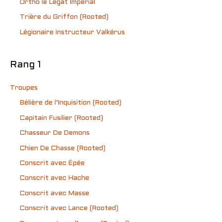
Ortho le Légat Impérial
Trière du Griffon (Rooted)
Légionaire Instructeur Valkérus
Rang 1
Troupes
Bélière de l’Inquisition (Rooted)
Capitain Fusilier (Rooted)
Chasseur De Demons
Chien De Chasse (Rooted)
Conscrit avec Épée
Conscrit avec Hache
Conscrit avec Masse
Conscrit avec Lance (Rooted)