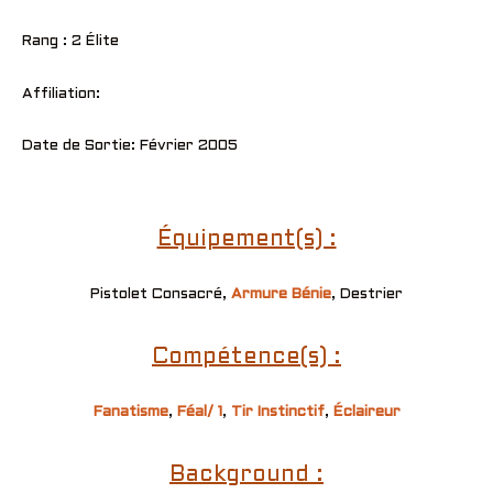
Rang : 2 Élite
Affiliation:
Date de Sortie: Février 2005
Équipement(s) :
Pistolet Consacré,
Armure Bénie
, Destrier
Compétence(s) :
Fanatisme
,
Féal/ 1
,
Tir Instinctif
,
Éclaireur
Background :