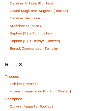
Cardinal Atticus (Confédé)
Grand Magistrat Auguste (Rooted)
Cardinal Herminius
Miséricorde (Mirà 2)
Saphon (2) le Purificateur
Saphon (3) le Dévoyé (Rooted)
Sered, Commandeur Templier
Rang 3
Troupes
Griffon (Rooted)
Hussard Impérial du Griffon (Rooted)
Champions
Corvin l’Auguste (Rooted)