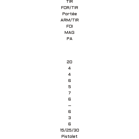
TIR
FOR/TIR
Portée
ARM/TIR
FOI
MAG
PA
20
4
4
6
5
7
6
–
6
3
6
15/25/30
Pistolet