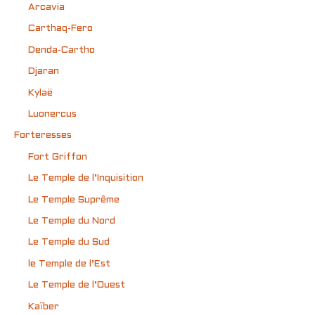
Arcavia
Carthaq-Fero
Denda-Cartho
Djaran
Kylaë
Luonercus
Forteresses
Fort Griffon
Le Temple de l’Inquisition
Le Temple Suprême
Le Temple du Nord
Le Temple du Sud
le Temple de l’Est
Le Temple de l’Ouest
Kaïber