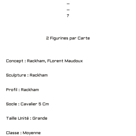
–
–
?
2 Figurines par Carte
Concept : Rackham, FLorent Maudoux
Sculpture : Rackham
Profil : Rackham
Socle : Cavalier 5 Cm
Taille Unité : Grande
Classe : Moyenne