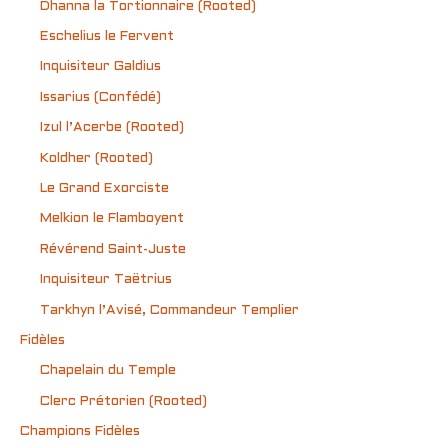
Dhanna la Tortionnaire (Rooted)
Eschelius le Fervent
Inquisiteur Galdius
Issarius (Confédé)
Izul l’Acerbe (Rooted)
Koldher (Rooted)
Le Grand Exorciste
Melkion le Flamboyent
Révérend Saint-Juste
Inquisiteur Taëtrius
Tarkhyn l’Avisé, Commandeur Templier
Fidèles
Chapelain du Temple
Clerc Prétorien (Rooted)
Champions Fidèles