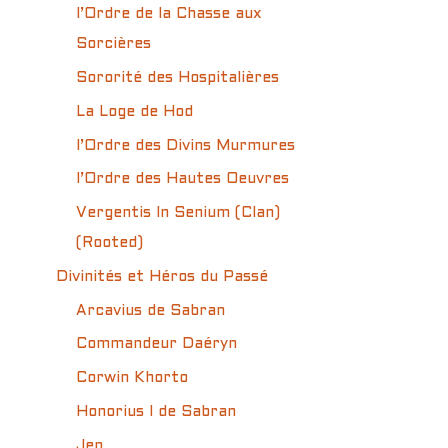
l’Ordre de la Chasse aux
Sorcières
Sororité des Hospitalières
La Loge de Hod
l’Ordre des Divins Murmures
l’Ordre des Hautes Oeuvres
Vergentis In Senium (Clan)
(Rooted)
Divinités et Héros du Passé
Arcavius de Sabran
Commandeur Daéryn
Corwin Khorto
Honorius I de Sabran
Jen