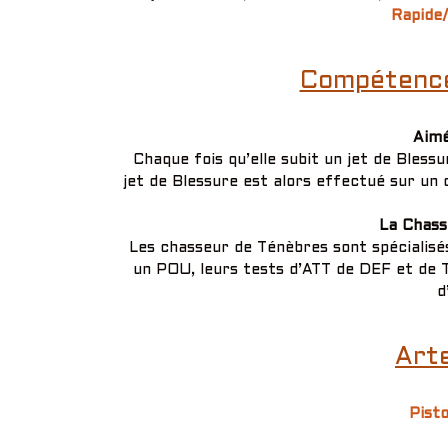
Rapide/
Compétence(
Aimé
Chaque fois qu’elle subit un jet de Bles
jet de Blessure est alors effectué sur un
La Chass
Les chasseur de Ténèbres sont spécialisé
un POU, leurs tests d’ATT de DEF et de 
d
Arte
Pist