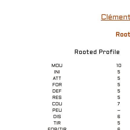
Clément
Root
Rooted Profile
MOU
10
INI
5
ATT
5
FOR
5
DEF
5
RES
5
COU
7
PEU
–
DIS
6
TIR
5
FOR/TIR
6