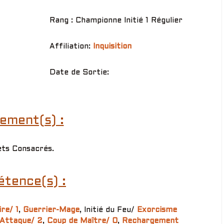
Rang : Championne Initié 1 Régulier
Affiliation:
Inquisition
Date de Sortie:
ement(s) :
ets Consacrés.
tence(s) :
re/ 1
,
Guerrier-Mage
, Initié du Feu/
Exorcisme
Attaque/ 2
,
Coup de Maître/ 0
,
Rechargement