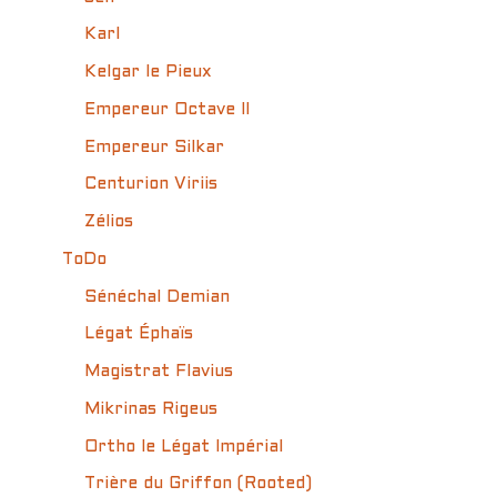
Karl
Kelgar le Pieux
Empereur Octave II
Empereur Silkar
Centurion Viriis
Zélios
ToDo
Sénéchal Demian
Légat Éphaïs
Magistrat Flavius
Mikrinas Rigeus
Ortho le Légat Impérial
Trière du Griffon (Rooted)