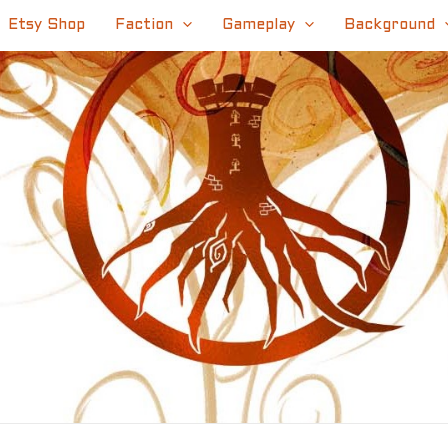
Etsy Shop
Faction
Gameplay
Background