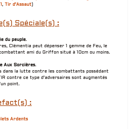
1
,
Tir d’Assaut
)
s) Spéciale(s) :
e du peuple
.
sures, Clémentia peut dépenser 1 gemme de Feu, le
 combattant ami du Griffon situé à 10cm ou moins.
e Aux Sorcières
.
s dans la lutte contre les combattants possédant
TIR contre ce type d’adversaires sont augmentés
’un point.
fact(s) :
olets Ardents