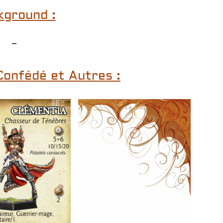
kground :
–
Confédé et Autres :