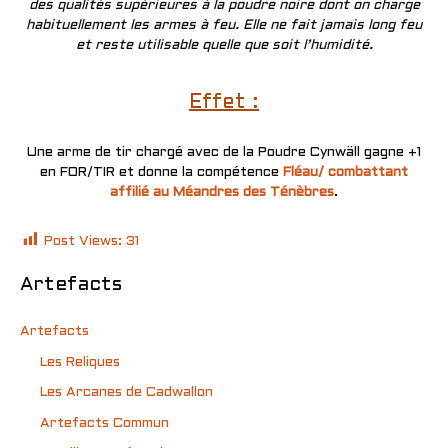
des qualités supérieures à la poudre noire dont on charge
habituellement les armes à feu. Elle ne fait jamais long feu
et reste utilisable quelle que soit l’humidité.
Effet :
Une arme de tir chargé avec de la Poudre Cynwäll gagne +1
en FOR/TIR et donne la compétence
Fléau/ combattant
affilié au Méandres des Ténèbres
.
Post Views:
31
Artefacts
Artefacts
Les Reliques
Les Arcanes de Cadwallon
Artefacts Commun