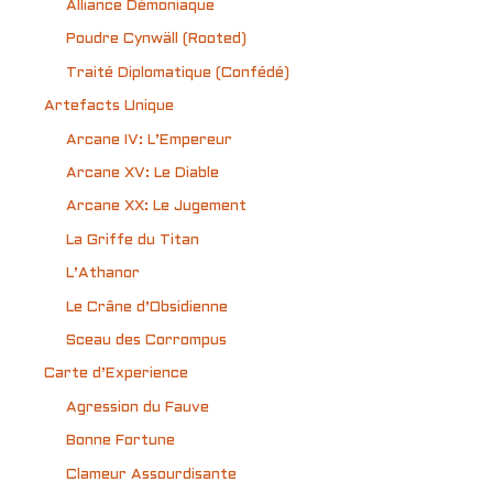
Alliance Démoniaque
Poudre Cynwäll (Rooted)
Traité Diplomatique (Confédé)
Artefacts Unique
Arcane IV: L’Empereur
Arcane XV: Le Diable
Arcane XX: Le Jugement
La Griffe du Titan
L’Athanor
Le Crâne d’Obsidienne
Sceau des Corrompus
Carte d’Experience
Agression du Fauve
Bonne Fortune
Clameur Assourdisante