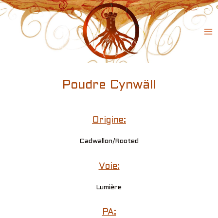
Skip
to
content
Ma
Me
Poudre Cynwäll
Origine:
Cadwallon/Rooted
Voie:
Lumière
PA: